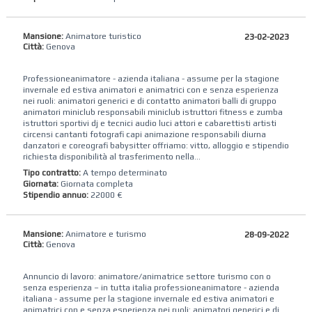
Mansione:
Animatore turistico
23-02-2023
Città:
Genova
Professioneanimatore - azienda italiana - assume per la stagione
invernale ed estiva animatori e animatrici con e senza esperienza
nei ruoli: animatori generici e di contatto animatori balli di gruppo
animatori miniclub responsabili miniclub istruttori fitness e zumba
istruttori sportivi dj e tecnici audio luci attori e cabarettisti artisti
circensi cantanti fotografi capi animazione responsabili diurna
danzatori e coreografi babysitter offriamo: vitto, alloggio e stipendio
richiesta disponibilità al trasferimento nella...
Tipo contratto:
A tempo determinato
Giornata:
Giornata completa
Stipendio annuo:
22000 €
Mansione:
Animatore e turismo
28-09-2022
Città:
Genova
Annuncio di lavoro: animatore/animatrice settore turismo con o
senza esperienza – in tutta italia professioneanimatore - azienda
italiana - assume per la stagione invernale ed estiva animatori e
animatrici con e senza esperienza nei ruoli: animatori generici e di