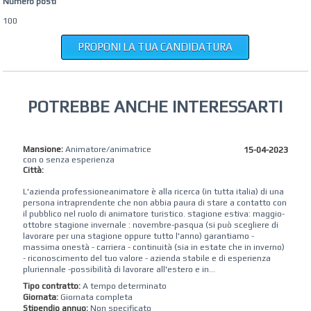
Numero posti
100
PROPONI LA TUA CANDIDATURA
POTREBBE ANCHE INTERESSARTI
Mansione:
Animatore/animatrice
15-04-2023
con o senza esperienza
Città:
L'azienda professioneanimatore è alla ricerca (in tutta italia) di una
persona intraprendente che non abbia paura di stare a contatto con
il pubblico nel ruolo di animatore turistico. stagione estiva: maggio-
ottobre stagione invernale : novembre-pasqua (si può scegliere di
lavorare per una stagione oppure tutto l'anno) garantiamo -
massima onestà - carriera - continuità (sia in estate che in inverno)
- riconoscimento del tuo valore - azienda stabile e di esperienza
pluriennale -possibilità di lavorare all'estero e in...
Tipo contratto:
A tempo determinato
Giornata:
Giornata completa
Stipendio annuo:
Non specificato