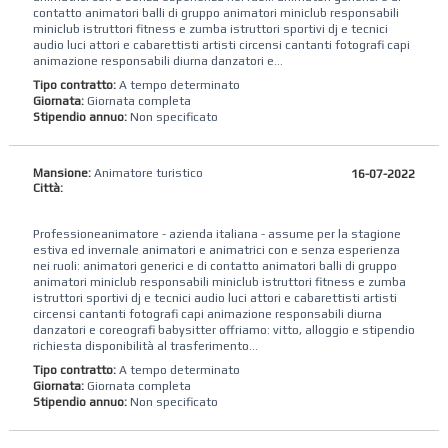
contatto animatori balli di gruppo animatori miniclub responsabili
miniclub istruttori fitness e zumba istruttori sportivi dj e tecnici
audio luci attori e cabarettisti artisti circensi cantanti fotografi capi
animazione responsabili diurna danzatori e...
Tipo contratto:
A tempo determinato
Giornata:
Giornata completa
Stipendio annuo:
Non specificato
Mansione:
Animatore turistico
16-07-2022
Città:
Professioneanimatore - azienda italiana - assume per la stagione
estiva ed invernale animatori e animatrici con e senza esperienza
nei ruoli: animatori generici e di contatto animatori balli di gruppo
animatori miniclub responsabili miniclub istruttori fitness e zumba
istruttori sportivi dj e tecnici audio luci attori e cabarettisti artisti
circensi cantanti fotografi capi animazione responsabili diurna
danzatori e coreografi babysitter offriamo: vitto, alloggio e stipendio
richiesta disponibilità al trasferimento...
Tipo contratto:
A tempo determinato
Giornata:
Giornata completa
Stipendio annuo:
Non specificato