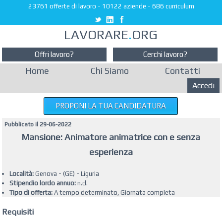
23761 offerte di lavoro
-
10122 aziende
-
686 curriculum
LAVORARE
.
ORG
Offri lavoro?
Cerchi lavoro?
Home
Chi Siamo
Contatti
Accedi
PROPONI LA TUA CANDIDATURA
Pubblicato il 29-06-2022
Mansione: Animatore animatrice con e senza
esperienza
Località:
Genova - (GE) - Liguria
Stipendio lordo annuo:
n.d.
Tipo di offerta:
A tempo determinato, Giornata completa
Requisiti