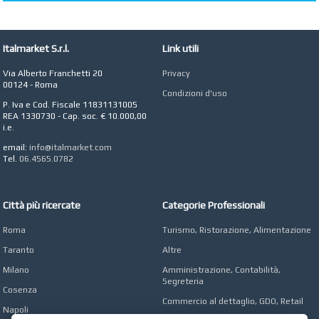
Roma
AZIENDA AGRICOLA DI
COLA
Italmarket S.r.l.
Link utili
Azienda Agricola a
Roma
Via Alberto Franchetti 20
Privacy
CONCEPT POINT
00124 - Roma
Condizioni d'uso
Digital marketing e Web
P. Iva e Cod. Fiscale 11831131005
Agency
REA 1330730 - Cap. soc. € 10.000,00
i.e.
email:
info@italmarket.com
Tel.
06.4565.0782
Città più ricercate
Categorie Professionali
Roma
Turismo, Ristorazione, Alimentazione
Taranto
Altre
Milano
Amministrazione, Contabilità,
Segreteria
Cosenza
Commercio al dettaglio, GDO, Retail
Napoli