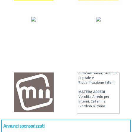
KREION GROUP
Soluzioni su Misura per
Pellicole Solari, Stampa
Digitale e
Riqualificazione Interni
MATERA ARREDI
Vendita Arredo per
Interni, Esterni e
Giardino a Roma
STUDIO MICCI
Antonella Micci,
Commercialista e
Annunci sponsorizzati
Revisore dei Conti a