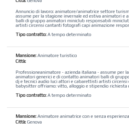
Città:
Genova
Annuncio di lavoro: animatore/animatrice settore turismo
assume per la stagione invernale ed estiva animatori e an
balli di gruppo animatori miniclub responsabili miniclub i
artisti circensi cantanti fotografi capi animazione respon
Tipo contratto:
A tempo determinato
Mansione:
Animatore turistico
Città:
Professioneanimatore - azienda italiana - assume per la 
animatori generici e di contatto animatori balli di grupp
dj e tecnici audio luci attori e cabarettisti artisti circe
babysitter offriamo: vitto, alloggio e stipendio richiesta 
Tipo contratto:
A tempo determinato
Mansione:
Animatore animatrice con e senza esperienz
Città:
Genova