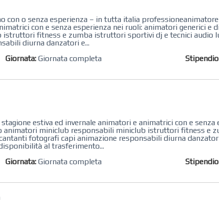
 con o senza esperienza – in tutta italia professioneanimatore -
imatrici con e senza esperienza nei ruoli: animatori generici e 
struttori fitness e zumba istruttori sportivi dj e tecnici audio lu
sabili diurna danzatori e...
Giornata:
Giornata completa
Stipendi
stagione estiva ed invernale animatori e animatrici con e senza e
o animatori miniclub responsabili miniclub istruttori fitness e z
nsi cantanti fotografi capi animazione responsabili diurna danzator
disponibilità al trasferimento...
Giornata:
Giornata completa
Stipendi
a