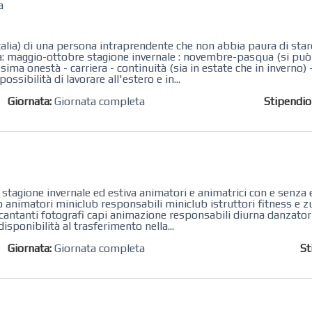
a
talia) di una persona intraprendente che non abbia paura di stare
va: maggio-ottobre stagione invernale : novembre-pasqua (si può 
ma onestà - carriera - continuità (sia in estate che in inverno)
ssibilità di lavorare all'estero e in...
Giornata:
Giornata completa
Stipendi
stagione invernale ed estiva animatori e animatrici con e senza e
o animatori miniclub responsabili miniclub istruttori fitness e z
nsi cantanti fotografi capi animazione responsabili diurna danzator
disponibilità al trasferimento nella...
Giornata:
Giornata completa
St