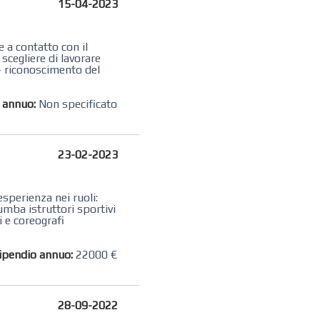
15-04-2023
 a contatto con il
scegliere di lavorare
 - riconoscimento del
o annuo:
Non specificato
23-02-2023
sperienza nei ruoli:
umba istruttori sportivi
i e coreografi
ipendio annuo:
22000 €
28-09-2022