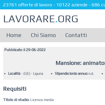
23761 offerte di lavoro
-
10122 aziende
-
686 c
LAVORARE
.
ORG
Home
Chi Siamo
Contatti
Pubblicato il 29-06-2022
Mansione: animator
Località:
- (GE) - Liguria
Stipendio lordo annuo:
n.d.
Requisiti
Titolo di studio:
Licenza media