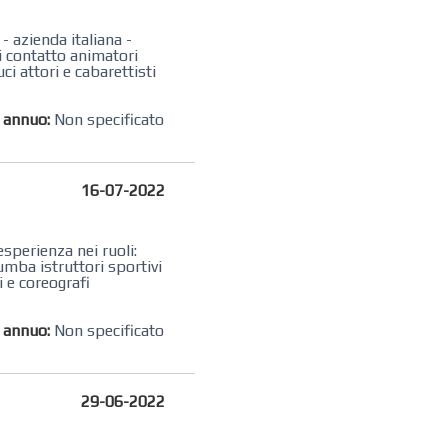
 azienda italiana -
di contatto animatori
ci attori e cabarettisti
o annuo:
Non specificato
16-07-2022
sperienza nei ruoli:
umba istruttori sportivi
i e coreografi
o annuo:
Non specificato
29-06-2022