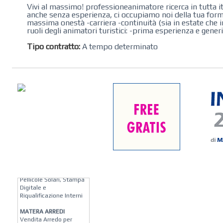
Vivi al massimo! professioneanimatore ricerca in tutta ital
anche senza esperienza, ci occupiamo noi della tua form
massima onestà -carriera -continuità (sia in estate che i
ruoli degli animatori turistici: -prima esperienza e gener
Tipo contratto:
A tempo determinato
KREION GROUP
Soluzioni su Misura per
Pellicole Solari, Stampa
Digitale e
Riqualificazione Interni
MATERA ARREDI
Vendita Arredo per