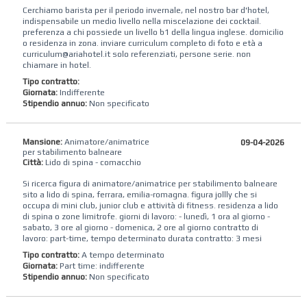
Cerchiamo barista per il periodo invernale, nel nostro bar d'hotel,
indispensabile un medio livello nella miscelazione dei cocktail.
preferenza a chi possiede un livello b1 della lingua inglese. domicilio
o residenza in zona. inviare curriculum completo di foto e età a
curriculum@ariahotel.it solo referenziati, persone serie. non
chiamare in hotel.
Tipo contratto:
Giornata:
Indifferente
Stipendio annuo:
Non specificato
Mansione:
Animatore/animatrice
09-04-2026
per stabilimento balneare
Città:
Lido di spina - comacchio
Si ricerca figura di animatore/animatrice per stabilimento balneare
sito a lido di spina, ferrara, emilia-romagna. figura jollly che si
occupa di mini club, junior club e attività di fitness. residenza a lido
di spina o zone limitrofe. giorni di lavoro: - lunedì, 1 ora al giorno -
sabato, 3 ore al giorno - domenica, 2 ore al giorno contratto di
lavoro: part-time, tempo determinato durata contratto: 3 mesi
Tipo contratto:
A tempo determinato
Giornata:
Part time: indifferente
Stipendio annuo:
Non specificato