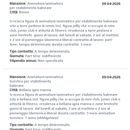
Mansione:
Animatore/animatrice
09-04-2026
per stabilimento balneare
Città:
Rimini
Si ricerca figura di animatore/animatrice per stabilimento balneare
sito a torre pedrera di rimini (rn). figura jollly che si occupa di mini
club, junior club e attività di fitness. residenza a torre pedrera o
zone limitrofe. giorni di lavoro: dal lunedì al sabato, 2 ore al mattino
e 2 ore al pomeriggio (domenica libera) contratto di lavoro: part-
time, tempo determinato durata contratto: 3 mesi
Tipo contratto:
A tempo determinato
Giornata:
Part time: indifferente
Stipendio annuo:
Non specificato
Mansione:
Animatore/animatrice
09-04-2026
turistico per stabilimento
balenare
Città:
Bellaria igea marina
Si ricerca figura di animatore/animatrice per stabilimento balneare
sito a bellaria (rn). figura jollly che si occupa di mini club, junior club e
attività di fitness. residenza a bellaria-igea marina o zone limitrofe
giorni di lavoro: dal lunedì al sabato, 2 ore al mattino e 2 ore al
pomeriggio (domenica libera) durata contratto: 3 mesi animatore
turistico: 1 anno (obbligatorio)
Tipo contratto:
A tempo determinato
Giornata:
Part time: indifferente