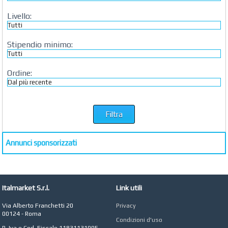
Azienda Agricola a
Roma
Livello:
CONCEPT POINT
Digital marketing e Web
Stipendio minimo:
Agency
Ordine:
Annunci sponsorizzati
Italmarket S.r.l.
Link utili
Via Alberto Franchetti 20
Privacy
00124 - Roma
Condizioni d'uso