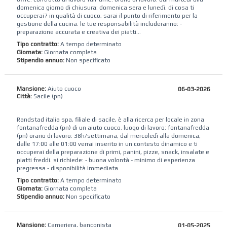
domenica giorno di chiusura: domenica sera e lunedì. di cosa ti
occuperai? in qualità di cuoco, sarai il punto di riferimento per la
gestione della cucina. le tue responsabilità includeranno: -
preparazione accurata e creativa dei piatti...
Tipo contratto:
A tempo determinato
Giornata:
Giornata completa
Stipendio annuo:
Non specificato
Mansione:
Aiuto cuoco
06-03-2026
Città:
Sacile (pn)
Randstad‌ ‌italia‌ ‌spa‌, ‌filiale di sacile, è ‌alla‌ ‌ricerca‌ ‌per locale in zona
fontanafredda (pn) di un aiuto cuoco. luogo di lavoro: fontanafredda
(pn) orario di lavoro: 38h/settimana, dal mercoledì alla domenica,
dalle 17:00 alle 01:00 verrai inserito in un contesto dinamico e ti
occuperai della preparazione di primi, panini, pizze, snack, insalate e
piatti freddi. si richiede: - buona volontà - minimo di esperienza
pregressa - disponibilità immediata
Tipo contratto:
A tempo determinato
Giornata:
Giornata completa
Stipendio annuo:
Non specificato
Mansione:
Cameriera, banconista
01-05-2025