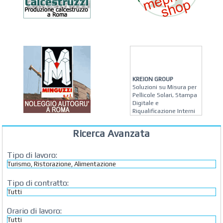
KREION GROUP
Soluzioni su Misura per
Pellicole Solari, Stampa
Digitale e
Riqualificazione Interni
MATERA ARREDI
Ricerca Avanzata
Vendita Arredo per
Interni, Esterni e
Giardino a Roma
Tipo di lavoro:
STUDIO MICCI
Antonella Micci,
Commercialista e
Tipo di contratto:
Revisore dei Conti a
Roma
Orario di lavoro:
AZIENDA AGRICOLA DI
COLA