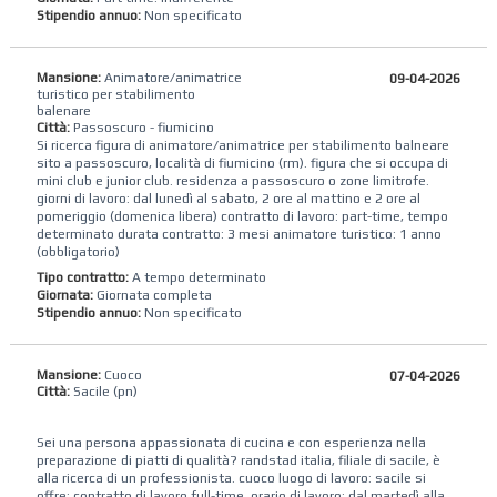
Stipendio annuo:
Non specificato
Mansione:
Animatore/animatrice
09-04-2026
turistico per stabilimento
balenare
Città:
Passoscuro - fiumicino
Si ricerca figura di animatore/animatrice per stabilimento balneare
sito a passoscuro, località di fiumicino (rm). figura che si occupa di
mini club e junior club. residenza a passoscuro o zone limitrofe.
giorni di lavoro: dal lunedì al sabato, 2 ore al mattino e 2 ore al
pomeriggio (domenica libera) contratto di lavoro: part-time, tempo
determinato durata contratto: 3 mesi animatore turistico: 1 anno
(obbligatorio)
Tipo contratto:
A tempo determinato
Giornata:
Giornata completa
Stipendio annuo:
Non specificato
Mansione:
Cuoco
07-04-2026
Città:
Sacile (pn)
Sei una persona appassionata di cucina e con esperienza nella
preparazione di piatti di qualità? randstad italia, filiale di sacile, è
alla ricerca di un professionista. cuoco luogo di lavoro: sacile si
offre: contratto di lavoro full-time. orario di lavoro: dal martedì alla