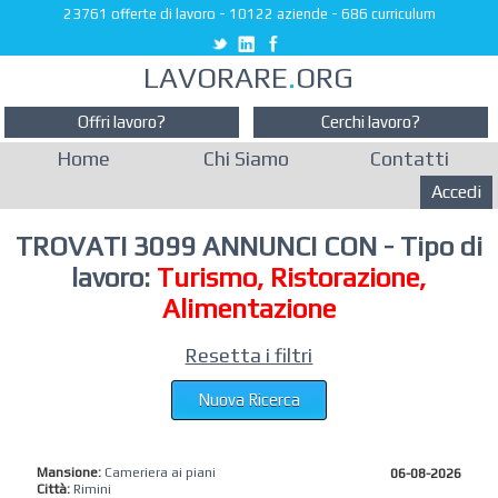
23761 offerte di lavoro
-
10122 aziende
-
686 curriculum
LAVORARE
.
ORG
Offri lavoro?
Cerchi lavoro?
Home
Chi Siamo
Contatti
Accedi
TROVATI 3099 ANNUNCI CON - Tipo di
lavoro:
Turismo, Ristorazione,
Alimentazione
Resetta i filtri
Nuova Ricerca
Mansione:
Cameriera ai piani
06-08-2026
Città:
Rimini