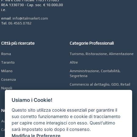
P. Iva e Cod. Fiscale 11831131005
REA 1330730 - Cap. soc. € 10.000,00
i.e.
email:
info@italmarket.com
Tel.
06.4565.0782
Città più ricercate
Categorie Professionali
Roma
Turismo, Ristorazione, Alimentazione
Taranto
Altre
Milano
Amministrazione, Contabilità,
Segreteria
Cosenza
Commercio al dettaglio, GDO, Retail
Napoli
Operai, Produzione, Qualità
Usiamo i Cookie!
Questo sito utilizza cookie essenziali per garantire il
Network
suo corretto funzionamento e cookie di tracciamento
Automobili Online
per capire come interagisci con esso. Quest'ultimo
sarà impostato solo dopo il consenso.
Case Online
Modifica le Preferenze