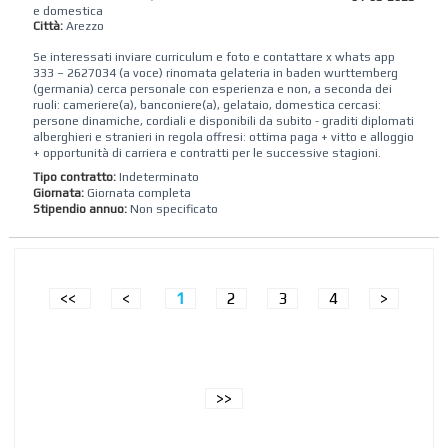
e domestica
Città:
Arezzo
Se interessati inviare curriculum e foto e contattare x whats app
333 – 2627034 (a voce) rinomata gelateria in baden wurttemberg
(germania) cerca personale con esperienza e non, a seconda dei
ruoli: cameriere(a), banconiere(a), gelataio, domestica cercasi:
persone dinamiche, cordiali e disponibili da subito - graditi diplomati
alberghieri e stranieri in regola offresi: ottima paga + vitto e alloggio
+ opportunità di carriera e contratti per le successive stagioni.
Tipo contratto:
Indeterminato
Giornata:
Giornata completa
Stipendio annuo:
Non specificato
<<
<
1
2
3
4
>
>>