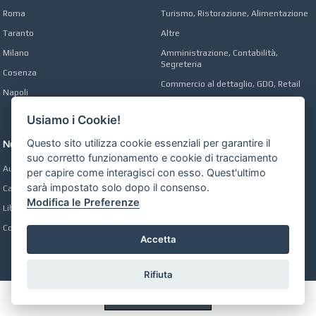
Roma
Turismo, Ristorazione, Alimentazione
Taranto
Altre
Milano
Amministrazione, Contabilità,
Segreteria
Cosenza
Commercio al dettaglio, GDO, Retail
Napoli
Operai, Produzione, Qualità
Usiamo i Cookie!
Questo sito utilizza cookie essenziali per garantire il
Network
suo corretto funzionamento e cookie di tracciamento
Automobili Online
per capire come interagisci con esso. Quest'ultimo
sarà impostato solo dopo il consenso.
Case Online
Modifica le Preferenze
Libri Online
Compravendita
Accetta
Rifiuta
Preferenze GDPR Cookie