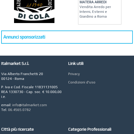
MATERA ARREDI
Vendita Arredo per
Interni, Esterni e
Giardino a Roma
STUDIO MICCI
Antonella Micci,
Commercialista e
Annunci sponsorizzati
Revisore dei Conti a
Roma
AZIENDA AGRICOLA DI
COLA
Italmarket S.r.l.
Link utili
Azienda Agricola a
Roma
Via Alberto Franchetti 20
Privacy
CONCEPT POINT
00124 - Roma
Condizioni d'uso
Digital marketing e Web
P. Iva e Cod. Fiscale 11831131005
Agency
REA 1330730 - Cap. soc. € 10.000,00
i.e.
email:
info@italmarket.com
Tel.
06.4565.0782
Città più ricercate
Categorie Professionali