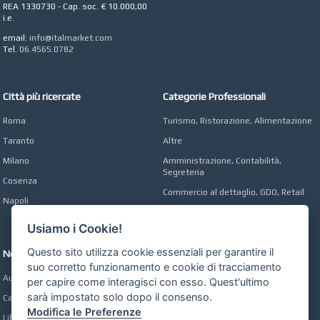
REA 1330730 - Cap. soc. € 10.000,00
CONCEPT POINT
i.e.
Digital marketing e Web
Agency
email:
info@italmarket.com
Tel.
06.4565.0782
Città più ricercate
Categorie Professionali
Roma
Turismo, Ristorazione, Alimentazione
Taranto
Altre
Milano
Amministrazione, Contabilità,
Segreteria
Cosenza
Commercio al dettaglio, GDO, Retail
Napoli
Operai, Produzione, Qualità
Usiamo i Cookie!
Questo sito utilizza cookie essenziali per garantire il
Network
suo corretto funzionamento e cookie di tracciamento
Automobili Online
per capire come interagisci con esso. Quest'ultimo
sarà impostato solo dopo il consenso.
Case Online
Modifica le Preferenze
Libri Online