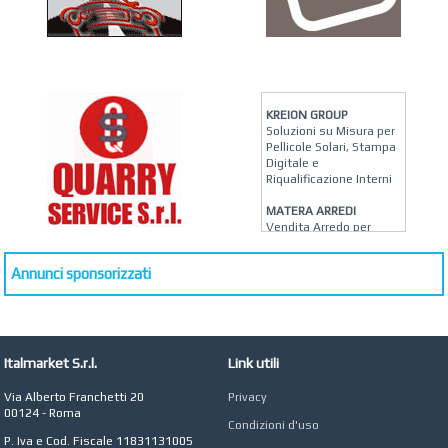
KREION GROUP
Soluzioni su Misura per
Pellicole Solari, Stampa
Digitale e
Riqualificazione Interni
MATERA ARREDI
Vendita Arredo per
Interni, Esterni e
Giardino a Roma
Annunci sponsorizzati
STUDIO MICCI
Antonella Micci,
Commercialista e
Revisore dei Conti a
Roma
Italmarket S.r.l.
Link utili
AZIENDA AGRICOLA DI
Via Alberto Franchetti 20
Privacy
COLA
00124 - Roma
Azienda Agricola a
Condizioni d'uso
Roma
P. Iva e Cod. Fiscale 11831131005