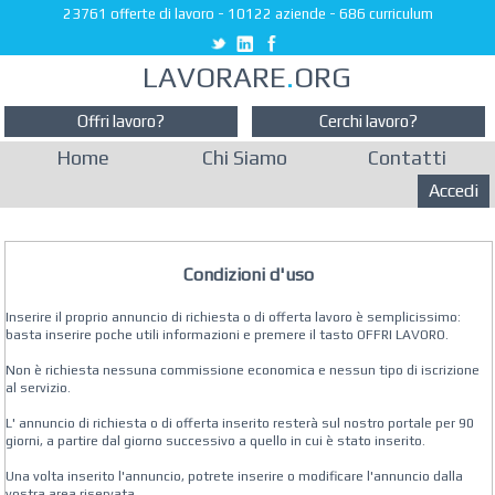
23761 offerte di lavoro
-
10122 aziende
-
686 curriculum
LAVORARE
.
ORG
Offri lavoro?
Cerchi lavoro?
Home
Chi Siamo
Contatti
Accedi
Condizioni d'uso
Inserire il proprio annuncio di richiesta o di offerta lavoro è semplicissimo:
basta inserire poche utili informazioni e premere il tasto OFFRI LAVORO.
Non è richiesta nessuna commissione economica e nessun tipo di iscrizione
al servizio.
L' annuncio di richiesta o di offerta inserito resterà sul nostro portale per 90
giorni, a partire dal giorno successivo a quello in cui è stato inserito.
Una volta inserito l'annuncio, potrete inserire o modificare l'annuncio dalla
vostra area riservata.