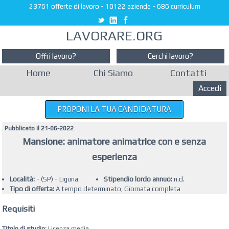
23761 offerte di lavoro
-
10122 aziende
-
686 curriculum
LAVORARE
.
ORG
Offri lavoro?
Cerchi lavoro?
Home
Chi Siamo
Contatti
Accedi
PROPONI LA TUA CANDIDATURA
Pubblicato il 21-06-2022
Mansione: animatore animatrice con e senza
esperienza
Località:
- (SP) - Liguria
Stipendio lordo annuo:
n.d.
Tipo di offerta:
A tempo determinato, Giornata completa
Requisiti
Titolo di studio:
Licenza media