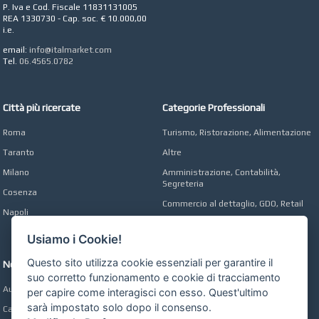
P. Iva e Cod. Fiscale 11831131005
Agency
REA 1330730 - Cap. soc. € 10.000,00
i.e.
email:
info@italmarket.com
Tel.
06.4565.0782
Città più ricercate
Categorie Professionali
Roma
Turismo, Ristorazione, Alimentazione
Taranto
Altre
Milano
Amministrazione, Contabilità,
Segreteria
Cosenza
Commercio al dettaglio, GDO, Retail
Napoli
Operai, Produzione, Qualità
Usiamo i Cookie!
Questo sito utilizza cookie essenziali per garantire il
Network
suo corretto funzionamento e cookie di tracciamento
Automobili Online
per capire come interagisci con esso. Quest'ultimo
sarà impostato solo dopo il consenso.
Case Online