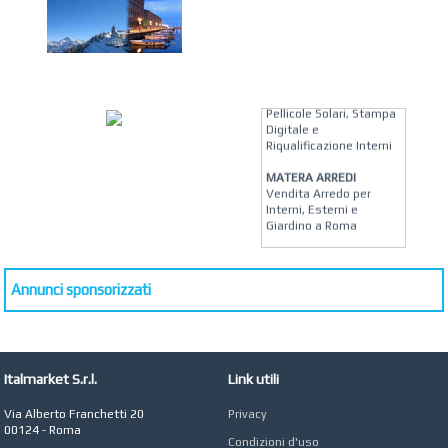
KREION GROUP
Soluzioni su Misura per
Pellicole Solari, Stampa
Digitale e
Riqualificazione Interni
MATERA ARREDI
Vendita Arredo per
Interni, Esterni e
Giardino a Roma
STUDIO MICCI
Antonella Micci,
Commercialista e
Annunci sponsorizzati
Revisore dei Conti a
Roma
AZIENDA AGRICOLA DI
COLA
Italmarket S.r.l.
Link utili
Azienda Agricola a
Roma
Via Alberto Franchetti 20
Privacy
00124 - Roma
CONCEPT POINT
Condizioni d'uso
Digital marketing e Web