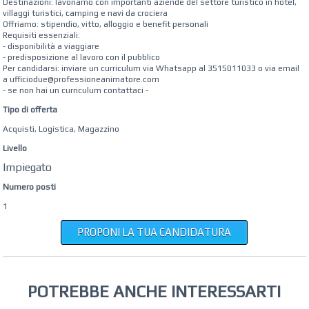
Destinazioni: lavoriamo con importanti aziende del settore turistico in hotel,
villaggi turistici, camping e navi da crociera
Offriamo: stipendio, vitto, alloggio e benefit personali
Requisiti essenziali:
- disponibilità a viaggiare
- predisposizione al lavoro con il pubblico
Per candidarsi: inviare un curriculum via Whatsapp al 3515011033 o via email
a ufficiodue@professioneanimatore.com
- se non hai un curriculum contattaci -
Tipo di offerta
Acquisti, Logistica, Magazzino
Livello
Impiegato
Numero posti
1
PROPONI LA TUA CANDIDATURA
POTREBBE ANCHE INTERESSARTI