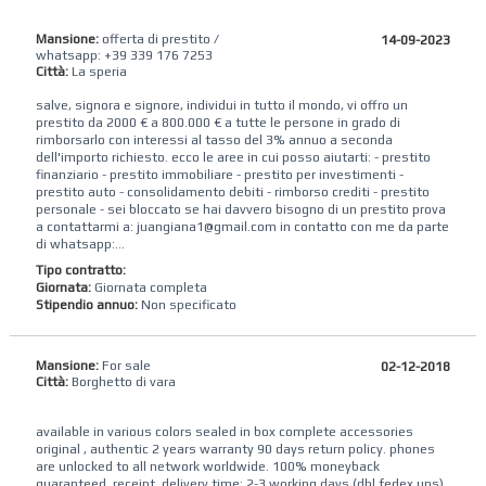
Mansione:
offerta di prestito /
14-09-2023
whatsapp: +39 339 176 7253
Città:
La speria
salve, signora e signore, individui in tutto il mondo, vi offro un
prestito da 2000 € a 800.000 € a tutte le persone in grado di
rimborsarlo con interessi al tasso del 3% annuo a seconda
dell'importo richiesto. ecco le aree in cui posso aiutarti: - prestito
finanziario - prestito immobiliare - prestito per investimenti -
prestito auto - consolidamento debiti - rimborso crediti - prestito
personale - sei bloccato se hai davvero bisogno di un prestito prova
a contattarmi a: juangiana1@gmail.com in contatto con me da parte
di whatsapp:...
Tipo contratto:
Giornata:
Giornata completa
Stipendio annuo:
Non specificato
Mansione:
For sale
02-12-2018
Città:
Borghetto di vara
available in various colors sealed in box complete accessories
original , authentic 2 years warranty 90 days return policy. phones
are unlocked to all network worldwide. 100% moneyback
guaranteed. receipt. delivery time: 2-3 working days (dhl,fedex,ups)