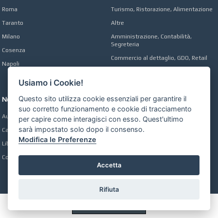
Roma
Turismo, Ristorazione, Alimentazione
Taranto
Altre
Milano
Amministrazione, Contabilità,
Segreteria
Cosenza
Commercio al dettaglio, GDO, Retail
Napoli
Operai, Produzione, Qualità
Usiamo i Cookie!
Questo sito utilizza cookie essenziali per garantire il
Network
suo corretto funzionamento e cookie di tracciamento
Automobili Online
per capire come interagisci con esso. Quest'ultimo
sarà impostato solo dopo il consenso.
Case Online
Modifica le Preferenze
Libri Online
Compravendita
Accetta
Rifiuta
Preferenze GDPR Cookie