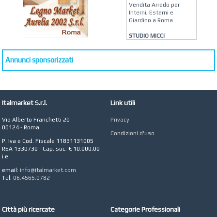
Vendita Arredo per
Interni, Esterni e
Giardino a Roma
STUDIO MICCI
Antonella Micci,
Commercialista e
Revisore dei Conti a
Annunci sponsorizzati
Roma
AZIENDA AGRICOLA DI
COLA
Azienda Agricola a
Italmarket S.r.l.
Link utili
Roma
Via Alberto Franchetti 20
Privacy
CONCEPT POINT
00124 - Roma
Digital marketing e Web
Condizioni d'uso
Agency
P. Iva e Cod. Fiscale 11831131005
REA 1330730 - Cap. soc. € 10.000,00
i.e.
email:
info@italmarket.com
Tel.
06.4565.0782
Città più ricercate
Categorie Professionali