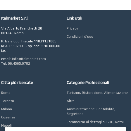
Giardino a Roma
STUDIO MICCI
Antonella Micci,
Italmarket S.r.l.
Link utili
Commercialista e
Revisore dei Conti a
Via Alberto Franchetti 20
Privacy
Roma
00124 - Roma
Condizioni d'uso
AZIENDA AGRICOLA DI
P. Iva e Cod. Fiscale 11831131005
COLA
REA 1330730 - Cap. soc. € 10.000,00
Azienda Agricola a
i.e.
Roma
email:
info@italmarket.com
CONCEPT POINT
Tel.
06.4565.0782
Digital marketing e Web
Agency
Città più ricercate
Categorie Professionali
Roma
Turismo, Ristorazione, Alimentazione
Taranto
Altre
Milano
Amministrazione, Contabilità,
Segreteria
Cosenza
Commercio al dettaglio, GDO, Retail
Napoli
Operai, Produzione, Qualità