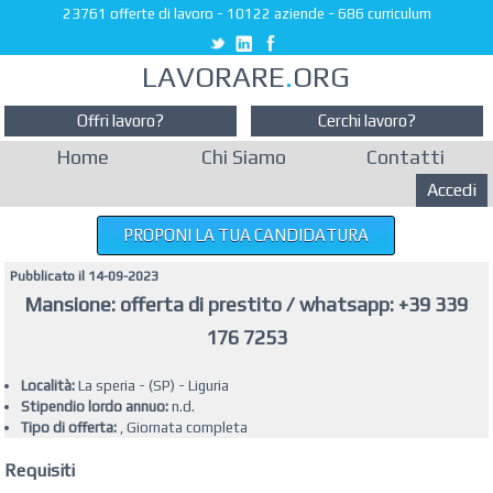
23761 offerte di lavoro
-
10122 aziende
-
686 curriculum
LAVORARE
.
ORG
Offri lavoro?
Cerchi lavoro?
Home
Chi Siamo
Contatti
Accedi
PROPONI LA TUA CANDIDATURA
Pubblicato il 14-09-2023
Mansione: offerta di prestito / whatsapp: +39 339
176 7253
Località:
La speria - (SP) - Liguria
Stipendio lordo annuo:
n.d.
Tipo di offerta:
, Giornata completa
Requisiti