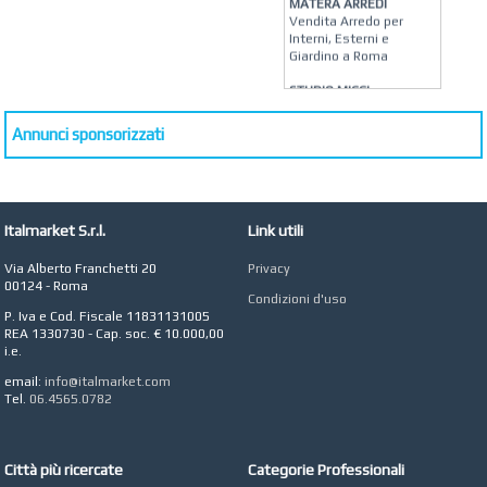
MATERA ARREDI
Vendita Arredo per
Interni, Esterni e
Giardino a Roma
STUDIO MICCI
Antonella Micci,
Commercialista e
Annunci sponsorizzati
Revisore dei Conti a
Roma
AZIENDA AGRICOLA DI
COLA
Azienda Agricola a
Italmarket S.r.l.
Link utili
Roma
Via Alberto Franchetti 20
Privacy
CONCEPT POINT
00124 - Roma
Digital marketing e Web
Condizioni d'uso
Agency
P. Iva e Cod. Fiscale 11831131005
REA 1330730 - Cap. soc. € 10.000,00
i.e.
email:
info@italmarket.com
Tel.
06.4565.0782
Città più ricercate
Categorie Professionali