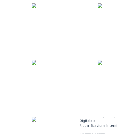
KREION GROUP
Soluzioni su Misura per
Pellicole Solari, Stampa
Digitale e
Riqualificazione Interni