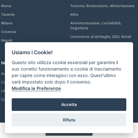
Roma
Turismo, Ristorazione, Alimentazione
Taranto
Altre
Milano
Amministrazione, Contabilità,
Segreteria
Cosenza
Commercio al dettaglio, GDO, Retail
Napoli
Operai, Produzione, Qualità
Usiamo i Cookie!
Questo sito utilizza cookie essenziali per garantire il
Network
suo corretto funzionamento e cookie di tracciamento
Automobili Online
per capire come interagisci con esso. Quest'ultimo
sarà impostato solo dopo il consenso.
Case Online
Modifica le Preferenze
Libri Online
Compravendita
Accetta
Rifiuta
Preferenze GDPR Cookie