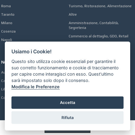
Roma
Turismo, Ristorazione, Alimentazione
Taranto
Altre
Milano
Amministrazione, Contabilità,
Segreteria
Cosenza
Commercio al dettaglio, GDO, Retail
Napoli
Operai, Produzione, Qualità
Usiamo i Cookie!
Questo sito utilizza cookie essenziali per garantire il
Network
suo corretto funzionamento e cookie di tracciamento
Automobili Online
per capire come interagisci con esso. Quest'ultimo
sarà impostato solo dopo il consenso.
Case Online
Modifica le Preferenze
Libri Online
Compravendita
Accetta
Rifiuta
Preferenze GDPR Cookie