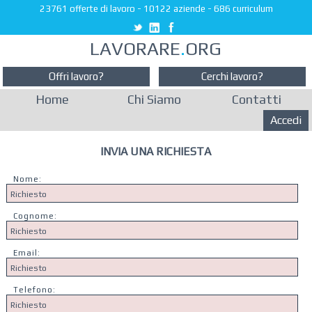
23761 offerte di lavoro
-
10122 aziende
-
686 curriculum
LAVORARE
.
ORG
Offri lavoro?
Cerchi lavoro?
Home
Chi Siamo
Contatti
Accedi
INVIA UNA RICHIESTA
Nome:
Cognome:
Email:
Telefono: