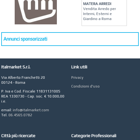
MATERA ARREDI
Vendita Arredo per
Interni, Esterni e
Giardino a Roma
STUDIO MICCI
Antonella Micci,
Commercialista e
Annunci sponsorizzati
Revisore dei Conti a
Roma
AZIENDA AGRICOLA DI
COLA
Italmarket S.r.l.
Link utili
Azienda Agricola a
Roma
Via Alberto Franchetti 20
Privacy
00124 - Roma
CONCEPT POINT
Condizioni d'uso
Digital marketing e Web
P. Iva e Cod. Fiscale 11831131005
Agency
REA 1330730 - Cap. soc. € 10.000,00
i.e.
email:
info@italmarket.com
Tel.
06.4565.0782
Città più ricercate
Categorie Professionali