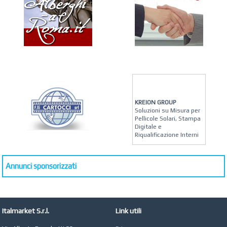
KREION GROUP
Soluzioni su Misura per
Pellicole Solari, Stampa
Digitale e
Riqualificazione Interni
MATERA ARREDI
Vendita Arredo per
Annunci sponsorizzati
Interni, Esterni e
Giardino a Roma
STUDIO MICCI
Antonella Micci,
Commercialista e
Italmarket S.r.l.
Link utili
Revisore dei Conti a
Roma