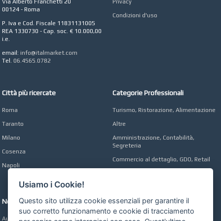
Via Alberto Franchetti 20
Privacy
00124 - Roma
AZIENDA AGRICOLA DI
Condizioni d'uso
COLA
P. Iva e Cod. Fiscale 11831131005
Azienda Agricola a
REA 1330730 - Cap. soc. € 10.000,00
Roma
i.e.
CONCEPT POINT
email:
info@italmarket.com
Digital marketing e Web
Tel.
06.4565.0782
Agency
Città più ricercate
Categorie Professionali
Roma
Turismo, Ristorazione, Alimentazione
Taranto
Altre
Milano
Amministrazione, Contabilità,
Segreteria
Cosenza
Commercio al dettaglio, GDO, Retail
Napoli
Operai, Produzione, Qualità
Usiamo i Cookie!
Questo sito utilizza cookie essenziali per garantire il
Network
suo corretto funzionamento e cookie di tracciamento
Automobili Online