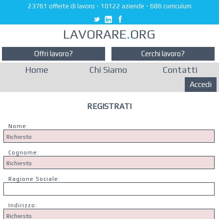
23761 offerte di lavoro
-
10122 aziende
-
686 curriculum
LAVORARE
.
ORG
Offri lavoro?
Cerchi lavoro?
Home
Chi Siamo
Contatti
Accedi
REGISTRATI
Nome:
Cognome:
Ragione Sociale:
Indirizzo: