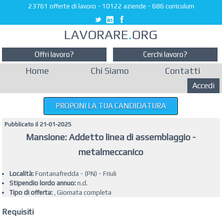
23761 offerte di lavoro
-
10122 aziende
-
686 curriculum
LAVORARE
.
ORG
Offri lavoro?
Cerchi lavoro?
Home
Chi Siamo
Contatti
Accedi
PROPONI LA TUA CANDIDATURA
Pubblicato il 21-01-2025
Mansione: Addetto linea di assemblaggio -
metalmeccanico
Località:
Fontanafredda - (PN) - Friuli
Stipendio lordo annuo:
n.d.
Tipo di offerta:
, Giornata completa
Requisiti