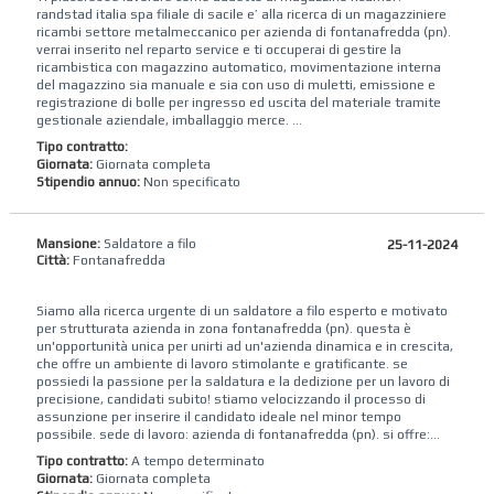
randstad‌ ‌italia‌ ‌spa‌ ‌filiale di sacile ‌e’‌ ‌alla‌ ‌ricerca‌ ‌di‌ un magazziniere
ricambi settore metalmeccanico per azienda di fontanafredda (pn).
verrai inserito nel reparto service e ti occuperai di gestire la
ricambistica con magazzino automatico, movimentazione interna
del magazzino sia manuale e sia con uso di muletti, emissione e
registrazione di bolle per ingresso ed uscita del materiale tramite
gestionale aziendale, imballaggio merce. ...
Tipo contratto:
Giornata:
Giornata completa
Stipendio annuo:
Non specificato
Mansione:
Saldatore a filo
25-11-2024
Città:
Fontanafredda
Siamo alla ricerca urgente di un saldatore a filo esperto e motivato
per strutturata azienda in zona fontanafredda (pn). questa è
un'opportunità unica per unirti ad un'azienda dinamica e in crescita,
che offre un ambiente di lavoro stimolante e gratificante. se
possiedi la passione per la saldatura e la dedizione per un lavoro di
precisione, candidati subito! stiamo velocizzando il processo di
assunzione per inserire il candidato ideale nel minor tempo
possibile. sede di lavoro: azienda di fontanafredda (pn). si offre:...
Tipo contratto:
A tempo determinato
Giornata:
Giornata completa