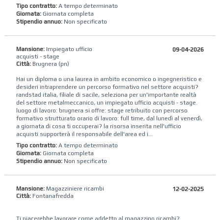
Tipo contratto:
A tempo determinato
Giornata:
Giornata completa
Stipendio annuo:
Non specificato
Mansione:
Impiegato ufficio
09-04-2026
acquisti - stage
Città:
Brugnera (pn)
Hai un diploma o una laurea in ambito economico o ingegneristico e
desideri intraprendere un percorso formativo nel settore acquisti?
randstad italia, filiale di sacile, seleziona per un'importante realtà
del settore metalmeccanico, un impiegato ufficio acquisti - stage.
luogo di lavoro: brugnera si offre: stage retribuito con percorso
formativo strutturato orario di lavoro: full time, dal lunedì al venerdì,
a giornata di cosa ti occuperai? la risorsa inserita nell'ufficio
acquisti supporterà il responsabile dell'area ed i...
Tipo contratto:
A tempo determinato
Giornata:
Giornata completa
Stipendio annuo:
Non specificato
Mansione:
Magazziniere ricambi
12-02-2025
Città:
Fontanafredda
Ti piacerebbe lavorare come addetto al magazzino ricambi?