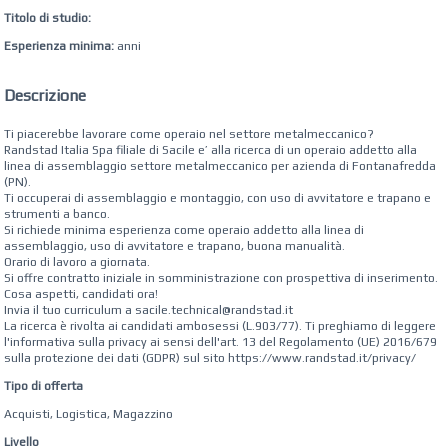
Titolo di studio:
Esperienza minima:
anni
Descrizione
Ti piacerebbe lavorare come operaio nel settore metalmeccanico?
Randstad‌ ‌Italia‌ ‌Spa‌ ‌filiale di Sacile ‌e’‌ ‌alla‌ ‌ricerca‌ ‌di‌ un operaio ​addetto​ alla
linea di assemblaggio settore metalmeccanico per azienda di ​​Fontanafredda
(PN).
Ti occuperai di assemblaggio e montaggio, con uso di avvitatore e trapano​ e
strumenti a banco.
Si richiede minima esperienza ​come ​operaio addetto alla linea di
assemblaggio, uso di avvitatore e trapano, buona manualità.
​Orario di lavoro a giornata.
Si offre contratto iniziale in somministrazione con prospettiva di inserimento.
Cosa aspetti, candidati ora!
Invia il tuo curriculum a sacile.technical@randstad.it
La ricerca è rivolta ai candidati ambosessi (L.903/77). Ti preghiamo di leggere
l'informativa sulla privacy ai sensi dell'art. 13 del Regolamento (UE) 2016/679
sulla protezione dei dati (GDPR) sul sito https://www.randstad.it/privacy/
Tipo di offerta
Acquisti, Logistica, Magazzino
Livello