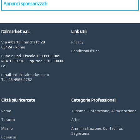
Vendita Arredo per
Annunci sponsorizzati
Interni, Esterni e
Giardino a Roma
STUDIO MICCI
Antonella Micci,
Italmarket S.r.l.
Link utili
Commercialista e
Revisore dei Conti a
Via Alberto Franchetti 20
Privacy
Roma
00124 - Roma
Condizioni d'uso
AZIENDA AGRICOLA DI
P. Iva e Cod. Fiscale 11831131005
COLA
REA 1330730 - Cap. soc. € 10.000,00
Azienda Agricola a
i.e.
Roma
email:
info@italmarket.com
CONCEPT POINT
Tel.
06.4565.0782
Digital marketing e Web
Agency
Città più ricercate
Categorie Professionali
Roma
Turismo, Ristorazione, Alimentazione
Taranto
Altre
Milano
Amministrazione, Contabilità,
Segreteria
Cosenza