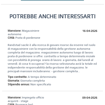
POTREBBE ANCHE INTERESSARTI
Mansione:
Magazziniere
16-04-2026
autonomo
Città:
Prata di pordenone
Randstad sacile è alla ricerca di giovani risorse da inserire nel ruolo
di magazziniere con la responsabilità della gestione autonoma
completa del magazzino. magazziniere autonomo luogo di lavoro:
prata di pordenone si offre: contratto a tempo determinato iniziale
con possibilità di proroga. orario di lavoro: a giornata, dal lunedì al
venerdì. di cosa ti occuperai? la risorsa selezionata avrà la totale ed
indipendente responsabilità della gestione del magazzino. le
principali mansioni includeranno: - gestione completa...
Tipo contratto:
A tempo determinato
Giornata:
Giornata completa
Stipendio annuo:
Non specificato
Mansione:
Impiegato ufficio
09-04-2026
acquisti - stage
Città:
Brugnera (pn)