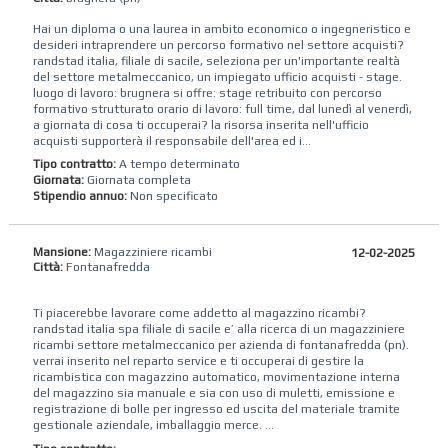
Hai un diploma o una laurea in ambito economico o ingegneristico e
desideri intraprendere un percorso formativo nel settore acquisti?
randstad italia, filiale di sacile, seleziona per un'importante realtà
del settore metalmeccanico, un impiegato ufficio acquisti - stage.
luogo di lavoro: brugnera si offre: stage retribuito con percorso
formativo strutturato orario di lavoro: full time, dal lunedì al venerdì,
a giornata di cosa ti occuperai? la risorsa inserita nell'ufficio
acquisti supporterà il responsabile dell'area ed i...
Tipo contratto:
A tempo determinato
Giornata:
Giornata completa
Stipendio annuo:
Non specificato
Mansione:
Magazziniere ricambi
12-02-2025
Città:
Fontanafredda
Ti piacerebbe lavorare come addetto al magazzino ricambi?
randstad‌ ‌italia‌ ‌spa‌ ‌filiale di sacile ‌e’‌ ‌alla‌ ‌ricerca‌ ‌di‌ un magazziniere
ricambi settore metalmeccanico per azienda di fontanafredda (pn).
verrai inserito nel reparto service e ti occuperai di gestire la
ricambistica con magazzino automatico, movimentazione interna
del magazzino sia manuale e sia con uso di muletti, emissione e
registrazione di bolle per ingresso ed uscita del materiale tramite
gestionale aziendale, imballaggio merce. ...