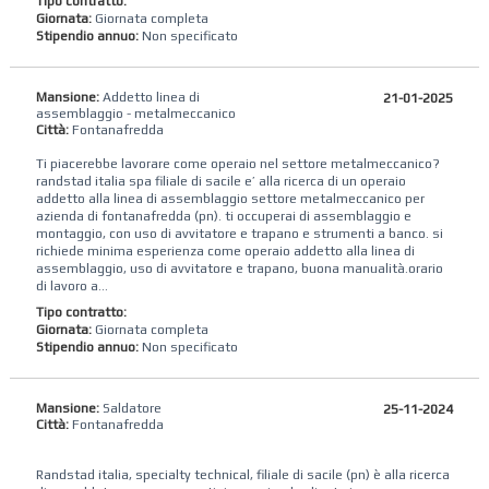
Tipo contratto:
Giornata:
Giornata completa
Stipendio annuo:
Non specificato
Mansione:
Addetto linea di
21-01-2025
assemblaggio - metalmeccanico
Città:
Fontanafredda
Ti piacerebbe lavorare come operaio nel settore metalmeccanico?
randstad‌ ‌italia‌ ‌spa‌ ‌filiale di sacile ‌e’‌ ‌alla‌ ‌ricerca‌ ‌di‌ un operaio ​
addetto​ alla linea di assemblaggio settore metalmeccanico per
azienda di ​​fontanafredda (pn). ti occuperai di assemblaggio e
montaggio, con uso di avvitatore e trapano​ e strumenti a banco. si
richiede minima esperienza ​come ​operaio addetto alla linea di
assemblaggio, uso di avvitatore e trapano, buona manualità. ​orario
di lavoro a...
Tipo contratto:
Giornata:
Giornata completa
Stipendio annuo:
Non specificato
Mansione:
Saldatore
25-11-2024
Città:
Fontanafredda
Randstad italia, specialty technical, filiale di sacile (pn) è alla ricerca