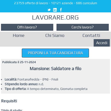
23759 offerte di lavoro
-
10121 aziende
-
686 curriculum
LAVORARE
.
ORG
Offri lavoro?
Cerchi lavoro?
Home
Chi Siamo
Contatti
Accedi
PROPONI LA TUA CANDIDATURA
Pubblicato il 25-11-2024
Mansione: Saldatore a filo
Località:
Fontanafredda - (PN) - Friuli
Stipendio lordo annuo:
n.d.
Tipo di offerta:
A tempo determinato, Giornata completa
Requisiti
Titolo di studio: