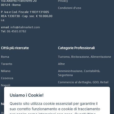
Via Alberto Franchetti 20
Privacy
00124 - Roma
CONCEPT POINT
Condizioni d'uso
Digital marketing e Web
P. Iva e Cod. Fiscale 11831131005
Agency
REA 1330730 - Cap. soc. € 10.000,00
i.e.
email:
info@italmarket.com
Tel.
06.4565.0782
Città più ricercate
Categorie Professionali
Roma
Turismo, Ristorazione, Alimentazione
Taranto
Altre
Milano
Amministrazione, Contabilità,
Segreteria
Cosenza
Commercio al dettaglio, GDO, Retail
Napoli
Operai, Produzione, Qualità
Usiamo i Cookie!
Questo sito utilizza cookie essenziali per garantire il
Network
suo corretto funzionamento e cookie di tracciamento
Automobili Online