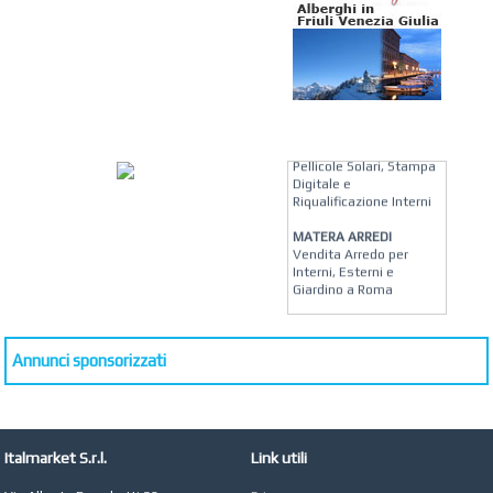
KREION GROUP
Soluzioni su Misura per
Pellicole Solari, Stampa
Digitale e
Riqualificazione Interni
MATERA ARREDI
Vendita Arredo per
Interni, Esterni e
Giardino a Roma
STUDIO MICCI
Antonella Micci,
Commercialista e
Annunci sponsorizzati
Revisore dei Conti a
Roma
AZIENDA AGRICOLA DI
COLA
Italmarket S.r.l.
Link utili
Azienda Agricola a
Roma