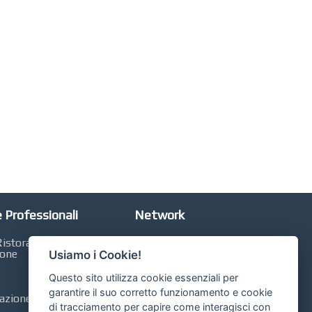
 Professionali
Network
istorazione,
Automobili Online
ione
Usiamo i Cookie!
Case Online
Questo sito utilizza cookie essenziali per
Libri Online
garantire il suo corretto funzionamento e cookie
zione, Contabilità,
di tracciamento per capire come interagisci con
Compravendita