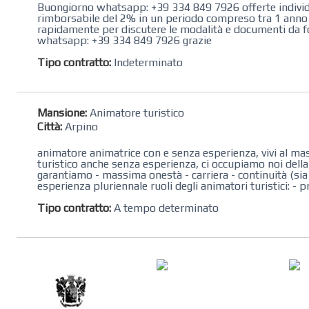
Buongiorno whatsapp: +39 334 849 7926 offerte individua
rimborsabile del 2% in un periodo compreso tra 1 anno e 
rapidamente per discutere le modalità e documenti da f
whatsapp: +39 334 849 7926 grazie
Tipo contratto:
Indeterminato
Mansione:
Animatore turistico
Città:
Arpino
animatore animatrice con e senza esperienza, vivi al mass
turistico anche senza esperienza, ci occupiamo noi dell
garantiamo - massima onestà - carriera - continuità (sia 
esperienza pluriennale ruoli degli animatori turistici: - 
Tipo contratto:
A tempo determinato
KREION GROUP
Soluzioni su Misura per
Pellicole Solari, Stampa
Digitale e