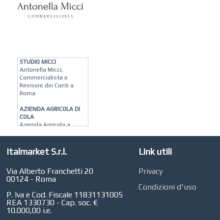
Riqualificazione Interni
MATERA ARREDI
Vendita Arredo per
Interni, Esterni e
Giardino a Roma
STUDIO MICCI
Antonella Micci,
Commercialista e
Revisore dei Conti a
Roma
AZIENDA AGRICOLA DI
COLA
Azienda Agricola a
Roma
CONCEPT POINT
Italmarket S.r.l.
Link utili
Digital marketing e Web
Agency
Via Alberto Franchetti 20
Privacy
00124 - Roma
Condizioni d'uso
P. Iva e Cod. Fiscale 11831131005
REA 1330730 - Cap. soc. €
10.000,00 i.e.