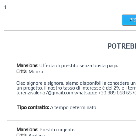
1
PR
POTREB
Mansione:
Offerta di prestito senza busta paga.
Città:
Monza
Ciao signore e signora, siamo disponibili a concedere u
un progetto. il nostro tasso di interesse è del 2% e i term
terenzivalerio7@gmail.com whatsapp: +39 389 068 6570 sa
Tipo contratto:
A tempo determinato
Mansione:
Prestito urgente.
Città:
Avellino