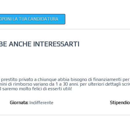
OPONI LA TUA CANDIDATURA
BE ANCHE INTERESSARTI
n prestito privato a chiunque abbia bisogno di finanziamenti pe
ini di rimborso variano da 1 a 30 anni. per ulteriori dettagli scriv
remo molto felici di esserti utili!
Giornata:
Indifferente
Stipendi