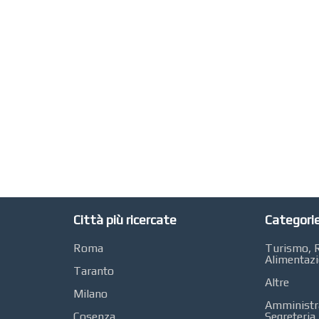
Città più ricercate
Categorie
Roma
Turismo, R
Alimentaz
Taranto
Altre
Milano
Amministra
Cosenza
Segreteria