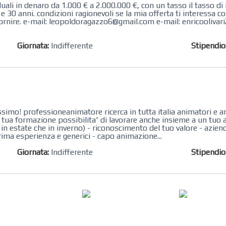
li in denaro da 1.000 € a 2.000.000 €, con un tasso il tasso di 
30 anni. condizioni ragionevoli se la mia offerta ti interessa co
ornire. e-mail: leopoldoragazzo6@gmail.com e-mail: enricooliva
Giornata:
Indifferente
Stipendi
imo! professioneanimatore ricerca in tutta italia animatori e an
a tua formazione possibilita' di lavorare anche insieme a un tuo
in estate che in inverno) - riconoscimento del tuo valore - aziend
prima esperienza e generici - capo animazione...
Giornata:
Indifferente
Stipendi