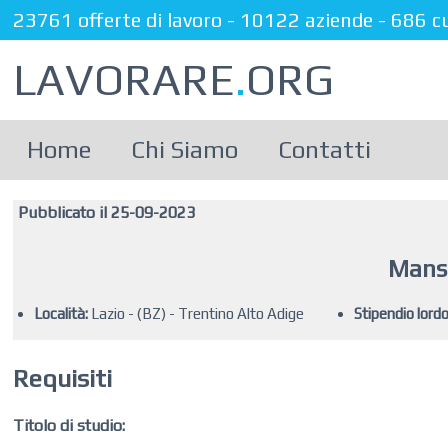
23761 offerte di lavoro
-
10122 aziende
-
686 c
LAVORARE
.
ORG
Home
Chi Siamo
Contatti
Pubblicato il 25-09-2023
Mansi
Località:
Lazio - (BZ) - Trentino Alto Adige
Stipendio lord
Requisiti
Titolo di studio: