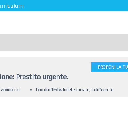
urriculum
PROPONI LA T
one: Prestito urgente.
o annuo:
n.d.
Tipo di offerta:
Indeterminato, Indifferente