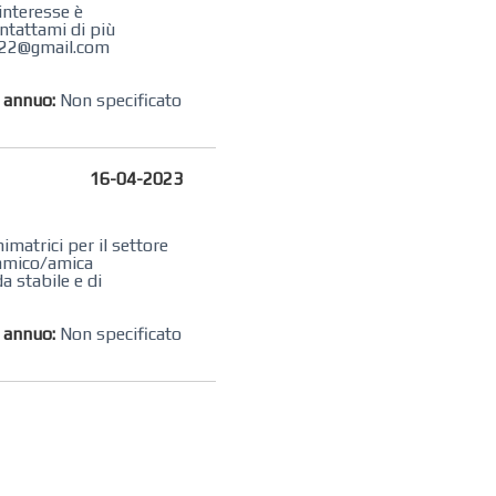
interesse è
ntattami di più
ri22@gmail.com
o annuo:
Non specificato
16-04-2023
imatrici per il settore
 amico/amica
a stabile e di
o annuo:
Non specificato