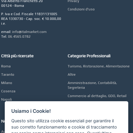
Via Alberto Franchetti 20
Privacy
CONCEPT POINT
00124 - Roma
Condizioni d'uso
Digital marketing e Web
P. Iva e Cod. Fiscale 11831131005
Agency
REA 1330730 - Cap. soc. € 10.000,00
i.e.
email:
info@italmarket.com
Tel.
06.4565.0782
Città più ricercate
Categorie Professionali
Roma
Turismo, Ristorazione, Alimentazione
Taranto
Altre
Milano
Amministrazione, Contabilità,
Segreteria
Cosenza
Commercio al dettaglio, GDO, Retail
Napoli
Operai, Produzione, Qualità
Usiamo i Cookie!
Questo sito utilizza cookie essenziali per garantire il
Network
suo corretto funzionamento e cookie di tracciamento
Automobili Online