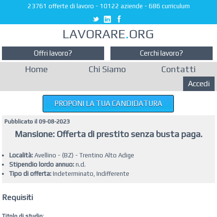
23761 offerte di lavoro
-
10122 aziende
-
686 curriculum
LAVORARE
.
ORG
Offri lavoro?
Cerchi lavoro?
Home
Chi Siamo
Contatti
Accedi
PROPONI LA TUA CANDIDATURA
Pubblicato il 09-08-2023
Mansione: Offerta di prestito senza busta paga.
Località:
Avellino - (BZ) - Trentino Alto Adige
Stipendio lordo annuo:
n.d.
Tipo di offerta:
Indeterminato, Indifferente
Requisiti
Titolo di studio: