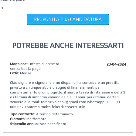
1
PROPONI LA TUA CANDIDATURA
POTREBBE ANCHE INTERESSARTI
Mansione:
Offerta di prestito
23-04-2024
senza busta paga.
Città:
Monza
Ciao signore e signora, siamo disponibili a concedere un prestito
privato a chiunque abbia bisogno di finanziamenti per il
completamento di un progetto. il nostro tasso di interesse è del 2%
e i termini di rimborso variano da 1 a 30 anni. per ulteriori dettagli
scrivere a: e-mail: terenzivalerio7@gmail.com whatsapp: +39 389
068 6570 saremo molto felici di esserti utili!
Tipo contratto:
A tempo determinato
Giornata:
Indifferente
Stipendio annuo:
Non specificato