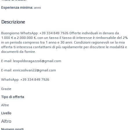
Esperienza minima:
anni
Descrizione
Buongiorno WhatsApp: +39 334 849 7926 Offerte individuali in denaro da
1.000 € a 2.000.000 €, con un tasso il tasso di interesse è rimborsabile del 2%
in un periodo compreso tra 1 anno e 30 anni. Condizioni ragionevoli se la mia
offerta ti interessa contattami di più rapidamente per discutere le modalità e
documenti da fornire.
E-mail: leopoldoragazzo6@gmail.com
E-mail: enricoolivari22@gmail.com
WhatsApp: +39 334 849 7926
Grazie
Tipo di offerta
Altre
Livello
Altro
Numero posti