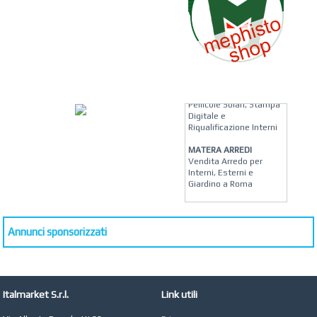
KREION GROUP
Soluzioni su Misura per
Pellicole Solari, Stampa
Digitale e
Riqualificazione Interni
MATERA ARREDI
Vendita Arredo per
Interni, Esterni e
Giardino a Roma
STUDIO MICCI
Antonella Micci,
Commercialista e
Annunci sponsorizzati
Revisore dei Conti a
Roma
AZIENDA AGRICOLA DI
COLA
Italmarket S.r.l.
Link utili
Azienda Agricola a
Roma