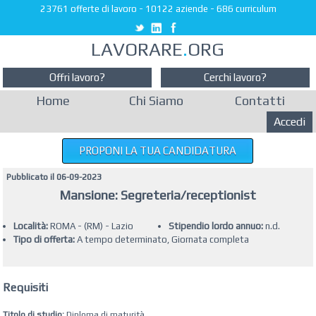
23761 offerte di lavoro
-
10122 aziende
-
686 curriculum
LAVORARE
.
ORG
Offri lavoro?
Cerchi lavoro?
Home
Chi Siamo
Contatti
Accedi
PROPONI LA TUA CANDIDATURA
Pubblicato il 06-09-2023
Mansione: Segreteria/receptionist
Località:
ROMA - (RM) - Lazio
Stipendio lordo annuo:
n.d.
Tipo di offerta:
A tempo determinato, Giornata completa
Requisiti
Titolo di studio:
Diploma di maturità