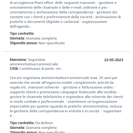
di accoglienza/front office, delle seguenti mansioni: - gestione e
smistamento delle chiamate e delle e-mail, ordinarie e pec -
smistamento e archiviazione della corrispondenza - gestione dei
contatti con i clienti e professionisti della società - archiviazione di
pratiche e documenti (digitale e cartacea) - organizzazione
dell'agenda...
Tipo contratto:
Giornata:
Giornata completa
Stipendio annuo:
Non specificato
Mansione:
Segretaria
22-05-2023
amministrativa/commerciale
Città:
Castelnuovo di porto -rm-
Cercasi segretaria amministrativa/commerciale max. 25 anni per
azienda che vende all'ingrosso mobili, complementi, articoli da
regalo etc. mansioni richieste: - gestione e fatturazione ordini; -
supporto clienti e promozione campagne finalizzate alla vendita; -
gestire le chiamate telefoniche e rispondere alle richieste dei clienti
in modo cordiale e professionale. - mantenere un'organizzazione
impeccabile per quanto riguarda le pratiche amministrative, inclusa
la gestione della corrispondenza in entrata e in uscita. - supportare
il...
Tipo contratto:
Da definire
Giornata:
Giornata completa
Stipendio annuo:
Non specificato