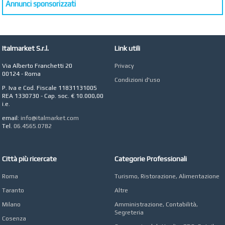
Vendita Arredo per
Annunci sponsorizzati
Interni, Esterni e
Giardino a Roma
STUDIO MICCI
Antonella Micci,
Italmarket S.r.l.
Link utili
Commercialista e
Revisore dei Conti a
Via Alberto Franchetti 20
Privacy
Roma
00124 - Roma
Condizioni d'uso
AZIENDA AGRICOLA DI
P. Iva e Cod. Fiscale 11831131005
COLA
REA 1330730 - Cap. soc. € 10.000,00
Azienda Agricola a
i.e.
Roma
email:
info@italmarket.com
CONCEPT POINT
Tel.
06.4565.0782
Digital marketing e Web
Agency
Città più ricercate
Categorie Professionali
Roma
Turismo, Ristorazione, Alimentazione
Taranto
Altre
Milano
Amministrazione, Contabilità,
Segreteria
Cosenza