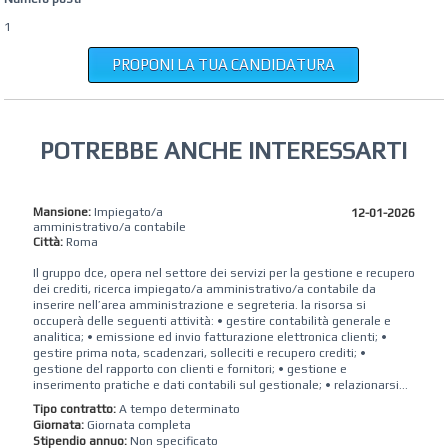
1
PROPONI LA TUA CANDIDATURA
POTREBBE ANCHE INTERESSARTI
Mansione:
Impiegato/a
12-01-2026
amministrativo/a contabile
Città:
Roma
Il gruppo dce, opera nel settore dei servizi per la gestione e recupero
dei crediti, ricerca impiegato/a amministrativo/a contabile da
inserire nell’area amministrazione e segreteria. la risorsa si
occuperà delle seguenti attività: • gestire contabilità generale e
analitica; • emissione ed invio fatturazione elettronica clienti; •
gestire prima nota, scadenzari, solleciti e recupero crediti; •
gestione del rapporto con clienti e fornitori; • gestione e
inserimento pratiche e dati contabili sul gestionale; • relazionarsi...
Tipo contratto:
A tempo determinato
Giornata:
Giornata completa
Stipendio annuo:
Non specificato