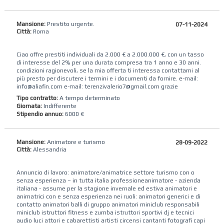
Mansione:
Prestito urgente.
07-11-2024
Città:
Roma
Ciao offre prestiti individuali da 2.000 € a 2.000.000 €, con un tasso
di interesse del 2% per una durata compresa tra 1 anno e 30 anni.
condizioni ragionevoli, se la mia offerta ti interessa contattami al
più presto per discutere i termini e i documenti da fornire. e-mail:
info@aliafin.com e-mail: terenzivalerio7@gmail.com grazie
Tipo contratto:
A tempo determinato
Giornata:
Indifferente
Stipendio annuo:
6000 €
Mansione:
Animatore e turismo
28-09-2022
Città:
Alessandria
Annuncio di lavoro: animatore/animatrice settore turismo con o
senza esperienza – in tutta italia professioneanimatore - azienda
italiana - assume per la stagione invernale ed estiva animatori e
animatrici con e senza esperienza nei ruoli: animatori generici e di
contatto animatori balli di gruppo animatori miniclub responsabili
miniclub istruttori fitness e zumba istruttori sportivi dj e tecnici
audio luci attori e cabarettisti artisti circensi cantanti fotografi capi