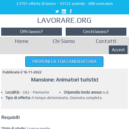
23761 offerte di lavoro
-
10122 aziende
-
686 curriculum
LAVORARE
.
ORG
Offri lavoro?
Cerchi lavoro?
Home
Chi Siamo
Contatti
Accedi
PROPONI LA TUA CANDIDATURA
Pubblicato il 16-11-2022
Mansione: Animatori turistici
Località:
- (AL) - Piemonte
Stipendio lordo annuo:
n.d.
Tipo di offerta:
A tempo determinato, Giornata completa
Requisiti
Titolo di studio:
Licenza media