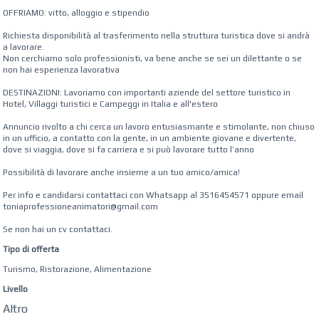
OFFRIAMO: vitto, alloggio e stipendio
Richiesta disponibilità al trasferimento nella struttura turistica dove si andrà
a lavorare.
Non cerchiamo solo professionisti, va bene anche se sei un dilettante o se
non hai esperienza lavorativa
DESTINAZIONI: Lavoriamo con importanti aziende del settore turistico in
Hotel, Villaggi turistici e Campeggi in Italia e all'estero
Annuncio rivolto a chi cerca un lavoro entusiasmante e stimolante, non chiuso
in un ufficio, a contatto con la gente, in un ambiente giovane e divertente,
dove si viaggia, dove si fa carriera e si può lavorare tutto l’anno
Possibilità di lavorare anche insieme a un tuo amico/amica!
Per info e candidarsi contattaci con Whatsapp al 3516454571 oppure email
toniaprofessioneanimatori@gmail.com
Se non hai un cv contattaci.
Tipo di offerta
Turismo, Ristorazione, Alimentazione
Livello
Altro