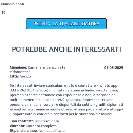
Numero posti
10
PROPONI LA TUA CANDIDATURA
POTREBBE ANCHE INTERESSARTI
Mansione:
Cameriera, banconista
01-05-2025
e domestica
Città:
Arezzo
Se interessati inviare curriculum e foto e contattare x whats app
333 – 2627034 (a voce) rinomata gelateria in baden wurttemberg
(germania) cerca personale con esperienza e non, a seconda dei
ruoli: cameriere(a), banconiere(a), gelataio, domestica cercasi:
persone dinamiche, cordiali e disponibili da subito - graditi diplomati
alberghieri e stranieri in regola offresi: ottima paga + vitto e alloggio
+ opportunità di carriera e contratti per le successive stagioni.
Tipo contratto:
Indeterminato
Giornata:
Giornata completa
Stipendio annuo:
Non specificato