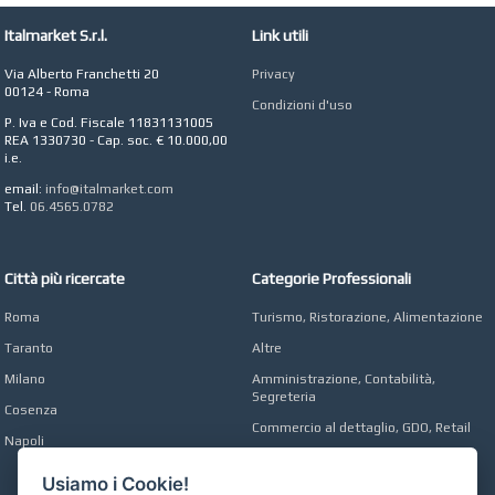
STUDIO MICCI
Antonella Micci,
Italmarket S.r.l.
Link utili
Commercialista e
Revisore dei Conti a
Via Alberto Franchetti 20
Privacy
Roma
00124 - Roma
Condizioni d'uso
AZIENDA AGRICOLA DI
P. Iva e Cod. Fiscale 11831131005
COLA
REA 1330730 - Cap. soc. € 10.000,00
Azienda Agricola a
i.e.
Roma
email:
info@italmarket.com
CONCEPT POINT
Tel.
06.4565.0782
Digital marketing e Web
Agency
Città più ricercate
Categorie Professionali
Roma
Turismo, Ristorazione, Alimentazione
Taranto
Altre
Milano
Amministrazione, Contabilità,
Segreteria
Cosenza
Commercio al dettaglio, GDO, Retail
Napoli
Operai, Produzione, Qualità
Usiamo i Cookie!