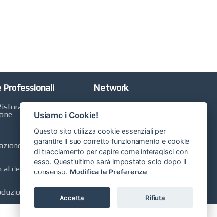
 Professionali
Network
istorazione,
Automobili Online
ione
Usiamo i Cookie!
Case Online
Questo sito utilizza cookie essenziali per
Libri Online
garantire il suo corretto funzionamento e cookie
zione, Contabilità,
di tracciamento per capire come interagisci con
Compravendita
esso. Quest'ultimo sarà impostato solo dopo il
al dettaglio, GDO,
consenso.
Modifica le Preferenze
oduzione, Qualità
Accetta
Rifiuta