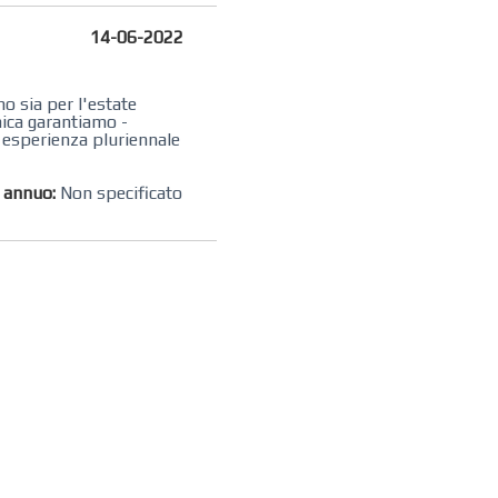
14-06-2022
no sia per l'estate
mica garantiamo -
i esperienza pluriennale
o annuo:
Non specificato