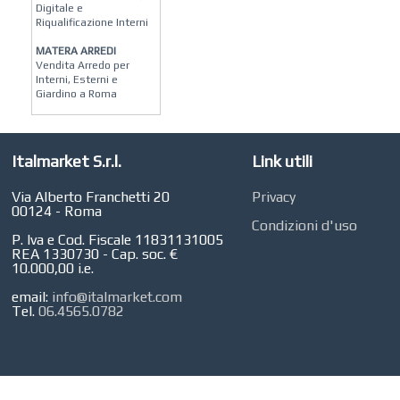
Digitale e
Riqualificazione Interni
MATERA ARREDI
Vendita Arredo per
Interni, Esterni e
Giardino a Roma
STUDIO MICCI
Antonella Micci,
Commercialista e
Italmarket S.r.l.
Link utili
Revisore dei Conti a
Roma
Via Alberto Franchetti 20
Privacy
AZIENDA AGRICOLA DI
00124 - Roma
COLA
Condizioni d'uso
Azienda Agricola a
P. Iva e Cod. Fiscale 11831131005
Roma
REA 1330730 - Cap. soc. €
10.000,00 i.e.
CONCEPT POINT
Digital marketing e Web
email:
info@italmarket.com
Agency
Tel.
06.4565.0782