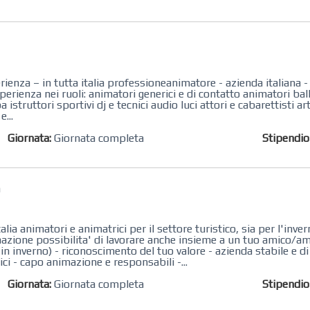
enza – in tutta italia professioneanimatore - azienda italiana 
perienza nei ruoli: animatori generici e di contatto animatori bal
struttori sportivi dj e tecnici audio luci attori e cabarettisti art
...
Giornata:
Giornata completa
Stipendi
a
ia animatori e animatrici per il settore turistico, sia per l'inver
azione possibilita' di lavorare anche insieme a un tuo amico/a
 in inverno) - riconoscimento del tuo valore - azienda stabile e d
ici - capo animazione e responsabili -...
Giornata:
Giornata completa
Stipendi