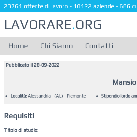
23761 offerte di lavoro
-
10122 aziende
-
686 c
LAVORARE
.
ORG
Home
Chi Siamo
Contatti
Pubblicato il 28-09-2022
Mansio
Località:
Alessandria - (AL) - Piemonte
Stipendio lordo an
Requisiti
Titolo di studio: