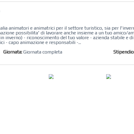
a
ia animatori e animatrici per il settore turistico, sia per l'inver
azione possibilita' di lavorare anche insieme a un tuo amico/a
 in inverno) - riconoscimento del tuo valore - azienda stabile e d
ici - capo animazione e responsabili -...
Giornata:
Giornata completa
Stipendi