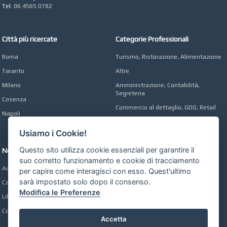
Tel.
06.4565.0782
Città più ricercate
Categorie Professionali
Roma
Turismo, Ristorazione, Alimentazione
Taranto
Altre
Milano
Amministrazione, Contabilità,
Segreteria
Cosenza
Commercio al dettaglio, GDO, Retail
Napoli
Operai, Produzione, Qualità
Usiamo i Cookie!
Questo sito utilizza cookie essenziali per garantire il
Network
suo corretto funzionamento e cookie di tracciamento
Automobili Online
per capire come interagisci con esso. Quest'ultimo
sarà impostato solo dopo il consenso.
Case Online
Modifica le Preferenze
Libri Online
Compravendita
Accetta