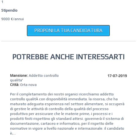
1
Stipendio
9000 €/annui
PROPONI LA TUA CANDIDATURA
POTREBBE ANCHE INTERESSARTI
Mansione:
Addetto controllo
17-07-2019
qualita'
Città:
Orta nova
Per il completamento dei nostri organici ricerchiamo addetto
controllo qualitÀ con disponibilità immediata. la risorsa, che ha
maturato adeguata esperienza nel settore alimentare, si occuperà
di gestire le attività di controllo della qualità del processo
produttivo per assicurare che le materie prime, i processi e i
prodotti finiti rispettino gli standard attesi. governerà il sistema di
documentazione, cartaceo e informatico, per il rispetto delle
normative in vigore a livello nazionale e internazionale. il candidato
è,...