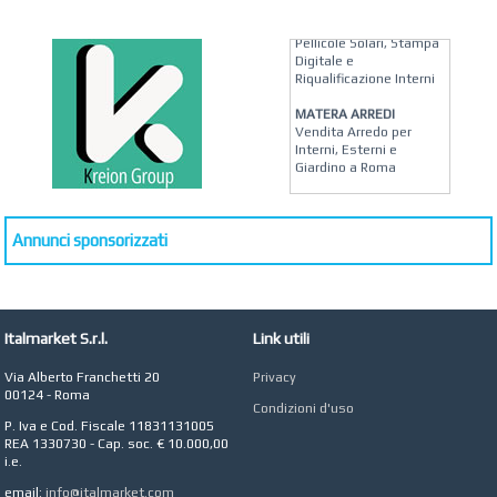
KREION GROUP
Soluzioni su Misura per
Pellicole Solari, Stampa
Digitale e
Riqualificazione Interni
MATERA ARREDI
Vendita Arredo per
Interni, Esterni e
Giardino a Roma
STUDIO MICCI
Antonella Micci,
Commercialista e
Annunci sponsorizzati
Revisore dei Conti a
Roma
AZIENDA AGRICOLA DI
COLA
Italmarket S.r.l.
Link utili
Azienda Agricola a
Roma
Via Alberto Franchetti 20
Privacy
00124 - Roma
CONCEPT POINT
Condizioni d'uso
Digital marketing e Web
P. Iva e Cod. Fiscale 11831131005
Agency
REA 1330730 - Cap. soc. € 10.000,00
i.e.
email:
info@italmarket.com