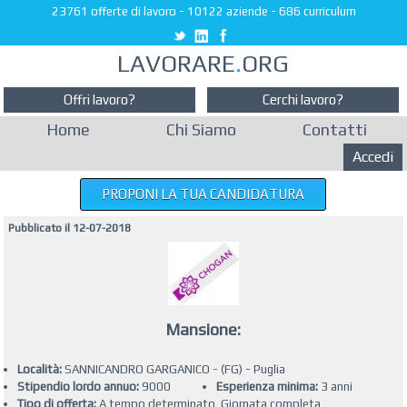
23761 offerte di lavoro
-
10122 aziende
-
686 curriculum
LAVORARE
.
ORG
Offri lavoro?
Cerchi lavoro?
Home
Chi Siamo
Contatti
Accedi
PROPONI LA TUA CANDIDATURA
Pubblicato il 12-07-2018
Mansione:
Località:
SANNICANDRO GARGANICO - (FG) - Puglia
Stipendio lordo annuo:
9000
Esperienza minima:
3 anni
Tipo di offerta:
A tempo determinato, Giornata completa