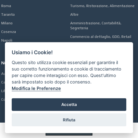
Roma
Turismo, Ristorazione, Alimentazione
Taranto
Altre
Milano
Amministrazione, Contabilità,
Segreteria
Cosenza
Commercio al dettaglio, GDO, Retail
Napoli
Operai, Produzione, Qualità
Usiamo i Cookie!
Questo sito utilizza cookie essenziali per garantire il
Network
suo corretto funzionamento e cookie di tracciamento
Automobili Online
per capire come interagisci con esso. Quest'ultimo
sarà impostato solo dopo il consenso.
Case Online
Modifica le Preferenze
Libri Online
Compravendita
Accetta
Rifiuta
Preferenze GDPR Cookie