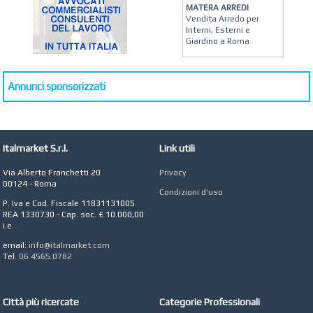
MATERA ARREDI
Vendita Arredo per
Interni, Esterni e
Giardino a Roma
STUDIO MICCI
Antonella Micci,
Commercialista e
Annunci sponsorizzati
Revisore dei Conti a
Roma
AZIENDA AGRICOLA DI
COLA
Italmarket S.r.l.
Link utili
Azienda Agricola a
Roma
Via Alberto Franchetti 20
Privacy
00124 - Roma
CONCEPT POINT
Condizioni d'uso
Digital marketing e Web
P. Iva e Cod. Fiscale 11831131005
Agency
REA 1330730 - Cap. soc. € 10.000,00
i.e.
email:
info@italmarket.com
Tel.
06.4565.0782
Città più ricercate
Categorie Professionali