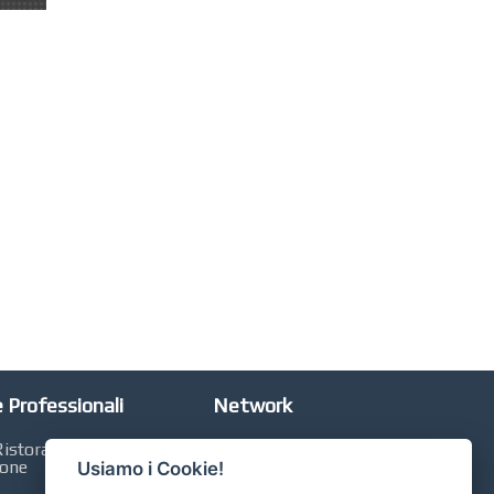
 Professionali
Network
istorazione,
Automobili Online
ione
Usiamo i Cookie!
Case Online