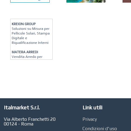
KREION GROUP
Soluzioni su Misura per
Pellicole Solari, Stampa
Digitale e
Riqualificazione Interni
MATERA ARREDI
Vendita Arredo per
Interni, Esterni e
Giardino a Roma
STUDIO MICCI
Antonella Micci,
Commercialista e
Revisore dei Conti a
Roma
AZIENDA AGRICOLA DI
Italmarket S.r.l.
Link utili
COLA
Azienda Agricola a
Roma
Via Alberto Franchetti 20
Privacy
00124 - Roma
CONCEPT POINT
Condizioni d'uso
Digital marketing e Web