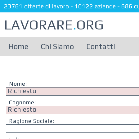
23761 offerte di lavoro
-
10122 aziende
-
686 c
LAVORARE
.
ORG
Home
Chi Siamo
Contatti
Nome:
Cognome:
Ragione Sociale: