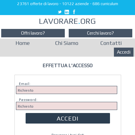
23761 offerte di lavoro
-
10122 aziende
-
686 curriculum
LAVORARE
.
ORG
Offri lavoro?
Cerchi lavoro?
Home
Chi Siamo
Contatti
Accedi
EFFETTUA L'ACCESSO
Email:
Password: