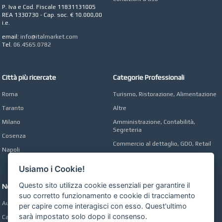
Digital marketing e Web
P. Iva e Cod. Fiscale 11831131005
Agency
REA 1330730 - Cap. soc. € 10.000,00
i.e.
email:
info@italmarket.com
Tel.
06.4565.0782
Città più ricercate
Categorie Professionali
Roma
Turismo, Ristorazione, Alimentazione
Taranto
Altre
Milano
Amministrazione, Contabilità,
Segreteria
Cosenza
Commercio al dettaglio, GDO, Retail
Napoli
Operai, Produzione, Qualità
Usiamo i Cookie!
Questo sito utilizza cookie essenziali per garantire il
Network
suo corretto funzionamento e cookie di tracciamento
Automobili Online
per capire come interagisci con esso. Quest'ultimo
sarà impostato solo dopo il consenso.
Case Online