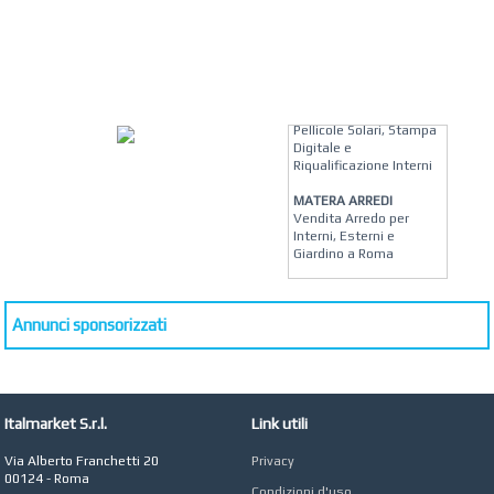
KREION GROUP
Soluzioni su Misura per
Pellicole Solari, Stampa
Digitale e
Riqualificazione Interni
MATERA ARREDI
Vendita Arredo per
Interni, Esterni e
Giardino a Roma
STUDIO MICCI
Antonella Micci,
Commercialista e
Annunci sponsorizzati
Revisore dei Conti a
Roma
AZIENDA AGRICOLA DI
COLA
Italmarket S.r.l.
Link utili
Azienda Agricola a
Roma
Via Alberto Franchetti 20
Privacy
00124 - Roma
CONCEPT POINT
Condizioni d'uso