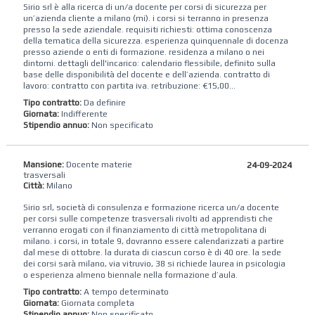
Sirio srl è alla ricerca di un/a docente per corsi di sicurezza per
un’azienda cliente a milano (mi). i corsi si terranno in presenza
presso la sede aziendale. requisiti richiesti: ottima conoscenza
della tematica della sicurezza. esperienza quinquennale di docenza
presso aziende o enti di formazione. residenza a milano o nei
dintorni. dettagli dell'incarico: calendario flessibile, definito sulla
base delle disponibilità del docente e dell’azienda. contratto di
lavoro: contratto con partita iva. retribuzione: €15,00...
Tipo contratto:
Da definire
Giornata:
Indifferente
Stipendio annuo:
Non specificato
Mansione:
Docente materie
24-09-2024
trasversali
Città:
Milano
Sirio srl, società di consulenza e formazione ricerca un/a docente
per corsi sulle competenze trasversali rivolti ad apprendisti che
verranno erogati con il finanziamento di città metropolitana di
milano. i corsi, in totale 9, dovranno essere calendarizzati a partire
dal mese di ottobre. la durata di ciascun corso è di 40 ore. la sede
dei corsi sarà milano, via vitruvio, 38 si richiede laurea in psicologia
o esperienza almeno biennale nella formazione d’aula.
Tipo contratto:
A tempo determinato
Giornata:
Giornata completa
Stipendio annuo:
Non specificato