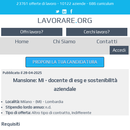
23761 offerte di lavoro
-
10122 aziende
-
686 curriculum
LAVORARE
.
ORG
Offri lavoro?
Cerchi lavoro?
Home
Chi Siamo
Contatti
Accedi
PROPONI LA TUA CANDIDATURA
Pubblicato il 28-04-2025
Mansione: Mi - docente di esg e sostenibilità
aziendale
Località:
Milano - (MI) - Lombardia
Stipendio lordo annuo:
n.d.
Tipo di offerta:
Altro tipo di contratto, Indifferente
Requisiti