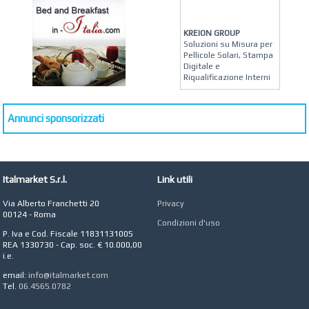
KREION GROUP
Soluzioni su Misura per
Pellicole Solari, Stampa
Digitale e
Riqualificazione Interni
MATERA ARREDI
Vendita Arredo per
Annunci sponsorizzati
Interni, Esterni e
Giardino a Roma
STUDIO MICCI
Antonella Micci,
Commercialista e
Italmarket S.r.l.
Link utili
Revisore dei Conti a
Roma
Via Alberto Franchetti 20
Privacy
00124 - Roma
AZIENDA AGRICOLA DI
Condizioni d'uso
COLA
P. Iva e Cod. Fiscale 11831131005
Azienda Agricola a
REA 1330730 - Cap. soc. € 10.000,00
Roma
i.e.
CONCEPT POINT
email:
info@italmarket.com
Digital marketing e Web
Tel.
06.4565.0782
Agency