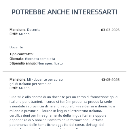
POTREBBE ANCHE INTERESSARTI
Mansione:
Docente
03-03-2026
Città:
Milano
Docente
Tipo contratto:
Giornata:
Giornata completa
Stipendio annuo:
Non specificato
Mansione:
Mi - docente per corso
13-05-2025
gol di italiano per stranieri
Città:
Milano
Sirio srl è alla ricerca di un docente per un corso di formazione gol di
italiano per stranieri. il corso si terrà in presenza presso la sede
aziendale in provincia di milano. requisiti: - residenza o domicilio a
milano o provincia. - laurea in lingua e letteratura italiana,
certificazioni per l'insegnamento della lingua italiana oppure
esperienza di 5 anni nell'ambito della formazione. - ottima
padronanza delle tematiche oggetto del corso. dettagli del