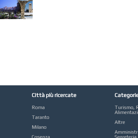
Città più ricercate
Categorie
Roma
Turismo, R
Alimentaz
Taranto
Altre
Milano
Amministra
Cosenza
Segreteria