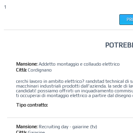
1
PR
POTREB
Mansione:
Addetto montaggio e collaudo elettrico
Città:
Cordignano
​cerchi lavoro in ambito elettrico? randstad technical di 
macchinari industriali prodotti dall'azienda. la sede di la
candidati! possiamo offrirti un inquadramento commisura
ti occuperai di montaggio elettrico a partire dal disegno d
Tipo contratto:
Mansione:
Recruiting day - gaiarine (tv)
Città:
Gaiarine