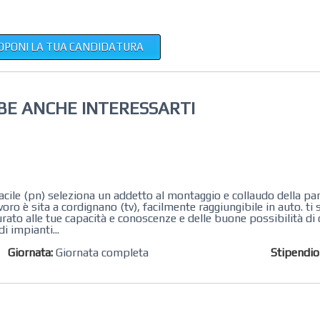
OPONI LA TUA CANDIDATURA
BE ANCHE INTERESSARTI
sacile (pn) seleziona un ​addetto al montaggio e collaudo della part
voro è sita ​a cordignano (tv), facilmente raggiungibile in auto. ti
to alle tue capacità e conoscenze e delle buone possibilità di c
i impianti...
Giornata:
Giornata completa
Stipendi