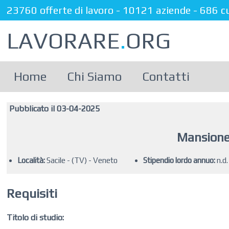
23760 offerte di lavoro
-
10121 aziende
-
686 c
LAVORARE
.
ORG
Home
Chi Siamo
Contatti
Pubblicato il 03-04-2025
Mansione
Località:
Sacile - (TV) - Veneto
Stipendio lordo annuo:
n.d.
Requisiti
Titolo di studio: