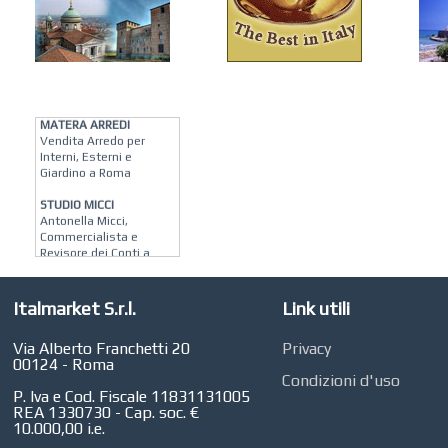
KREION GROUP
Soluzioni su Misura per
Pellicole Solari, Stampa
Digitale e
Riqualificazione Interni
MATERA ARREDI
Vendita Arredo per
Interni, Esterni e
Giardino a Roma
STUDIO MICCI
Antonella Micci,
Commercialista e
Revisore dei Conti a
Roma
AZIENDA AGRICOLA DI
Italmarket S.r.l.
Link utili
COLA
Azienda Agricola a
Roma
Via Alberto Franchetti 20
Privacy
00124 - Roma
CONCEPT POINT
Condizioni d'uso
Digital marketing e Web
P. Iva e Cod. Fiscale 11831131005
Agency
REA 1330730 - Cap. soc. €
10.000,00 i.e.