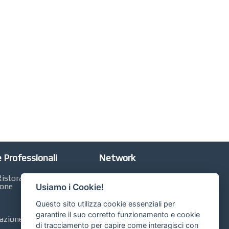
 Professionali
Network
istorazione,
Automobili Online
ione
Usiamo i Cookie!
Case Online
Questo sito utilizza cookie essenziali per
Libri Online
garantire il suo corretto funzionamento e cookie
zione, Contabilità,
di tracciamento per capire come interagisci con
Compravendita