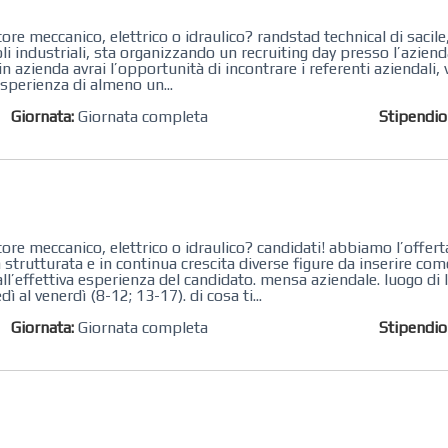
re meccanico, elettrico o idraulico? randstad technical di sacile
li industriali, sta organizzando un recruiting day presso l’azienda
in azienda avrai l’opportunità di incontrare i referenti aziendali, 
esperienza di almeno un...
Giornata:
Giornata completa
Stipendi
re meccanico, elettrico o idraulico? candidati! abbiamo l’offerta
à strutturata e in continua crescita diverse figure da inserire c
’effettiva esperienza del candidato. mensa aziendale. luogo di 
dì al venerdì (8-12; 13-17). di cosa ti...
Giornata:
Giornata completa
Stipendi