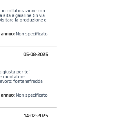
, in collaborazione con
 sita a gaiarine (in via
visitare la produzione e
o annuo:
Non specificato
05-08-2025
 giusta per te!
ome montatore
lavoro: fontanafredda
o annuo:
Non specificato
14-02-2025