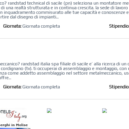
co? randstad technical di sacile (pn) seleziona un montatore mec
 una realtà strutturata e in continua crescita. la sede di lavoro s
i un inquadramento commisurato alle tue capacità e conoscenze e
tire dal disegno di impianti...
Giornata:
Giornata completa
Stipendi
 randstad‌ ‌italia‌ ‌spa‌ ‌filiale di sacile ‌e’‌ ‌alla‌ ‌ricerca‌ ‌di‌ u
cordignano (tv). ti occuperai di assemblaggio e montaggio, con u
enza ​come addetto assemblaggio nel settore metalmeccanico, uso
ffre...
Giornata:
Giornata completa
Stipendi