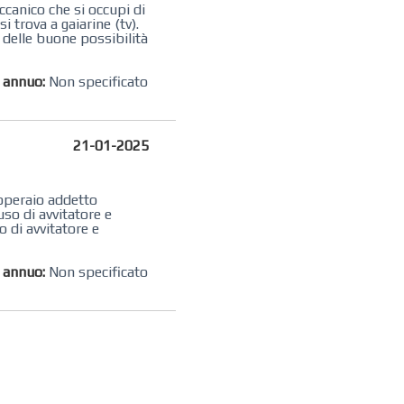
canico che si occupi di
i trova a gaiarine (tv).
 delle buone possibilità
o annuo:
Non specificato
21-01-2025
n operaio ​addetto
so di avvitatore e
 di avvitatore e
o annuo:
Non specificato