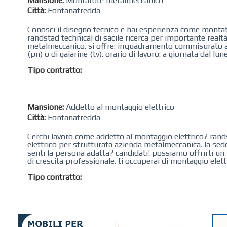
Mansione:
Montatore metalmeccanico
Città:
Fontanafredda
Conosci il disegno tecnico e hai esperienza come montato
randstad technical di sacile ricerca per importante realt
metalmeccanico. si offre: inquadramento commisurato all
(pn) o di gaiarine (tv). orario di lavoro: a giornata dal lune
Tipo contratto:
Mansione:
Addetto al montaggio elettrico
Città:
Fontanafredda
Cerchi lavoro come addetto al montaggio elettrico? rands
elettrico per strutturata azienda metalmeccanica. la sede 
senti la persona adatta? candidati! possiamo offrirti u
di crescita professionale. ti occuperai di montaggio elettri
Tipo contratto: