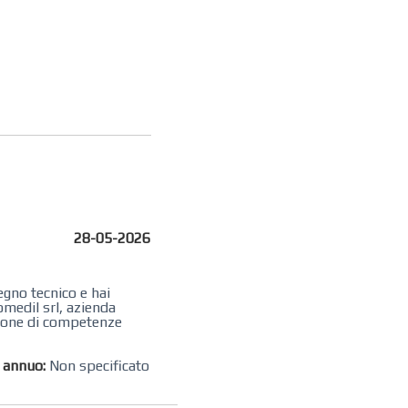
28-05-2026
egno tecnico e hai
omedil srl, azienda
zione di competenze
o annuo:
Non specificato