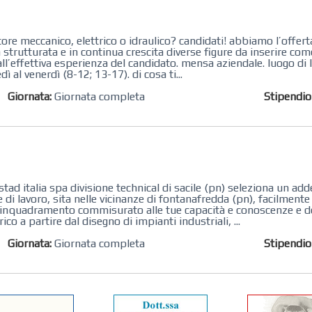
re meccanico, elettrico o idraulico? candidati! abbiamo l’offerta
à strutturata e in continua crescita diverse figure da inserire c
’effettiva esperienza del candidato. mensa aziendale. luogo di 
dì al venerdì (8-12; 13-17). di cosa ti...
Giornata:
Giornata completa
Stipendi
tad italia spa divisione technical di sacile (pn) seleziona un ad
di lavoro, sita nelle vicinanze di fontanafredda (pn), facilmente r
n inquadramento commisurato alle tue capacità e conoscenze e d
co a partire dal disegno di impianti industriali, ...
Giornata:
Giornata completa
Stipendi