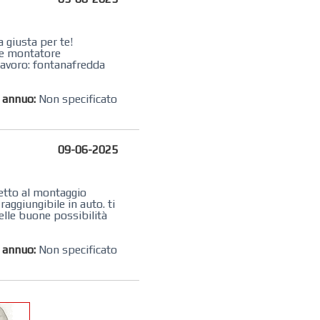
 giusta per te!
ome montatore
lavoro: fontanafredda
o annuo:
Non specificato
09-06-2025
detto al montaggio
aggiungibile in auto. ti
elle buone possibilità
o annuo:
Non specificato