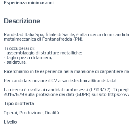
Esperienza minima:
anni
Descrizione
Randstad‌ ‌Italia‌ ‌Spa‌, ‌filiale di Sacile, è ‌alla‌ ‌ricerca‌ ‌di‌ ‌u
metalmeccanica di Fontanafredda (PN).
Ti‌ ‌occuperai‌ ‌di:
- assemblaggio‌ ‌di‌ ‌strutture‌ ‌metalliche‌;
- taglio pezzi di lamiera;
- saldatura. ‌
‌Ricerchiamo‌ ‌in‌ ‌te‌ ‌esperienza nella mansione di carpentiere
Per candidarsi inviare il CV a sacile.technical@randstad.it ‌
La ricerca è rivolta ai candidati ambosessi (L.903/77). Ti preg
2016/679 sulla protezione dei dati (GDPR) sul sito https://w
Tipo di offerta
Operai, Produzione, Qualità
Livello