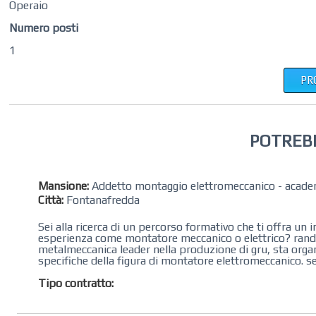
Operaio
Numero posti
1
PR
POTREB
Mansione:
Addetto montaggio elettromeccanico - acad
Città:
Fontanafredda
Sei alla ricerca di un percorso formativo che ti offra u
esperienza come montatore meccanico o elettrico? randstad
metalmeccanica leader nella produzione di gru, sta org
specifiche della figura di montatore elettromeccanico. se
Tipo contratto: