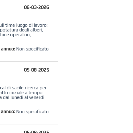
06-03-2026
ull time luogo di lavoro:
 potatura degli alberi,
hine operatrici,
o annuo:
Non specificato
05-08-2025
l di sacile ricerca per
ratto iniziale a tempo
a dal lunedì al venerdì
o annuo:
Non specificato
05-08-2025