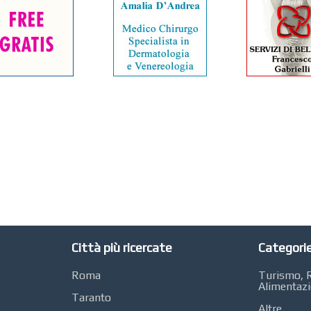
Città più ricercate
Categorie
Roma
Turismo, R
Alimentaz
Taranto
Altre