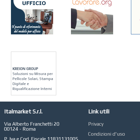
KREION GROUP
Soluzioni su Misura per
Pellicole Solari, Stampa
Digitale e
Riqualificazione Interni
MATERA ARREDI
Vendita Arredo per
Interni, Esterni e
Italmarket S.r.l.
Link utili
Giardino a Roma
STUDIO MICCI
Via Alberto Franchetti 20
Privacy
Antonella Micci,
00124 - Roma
Commercialista e
Condizioni d'uso
Revisore dei Conti a
P. Iva e Cod. Fiscale 11831131005