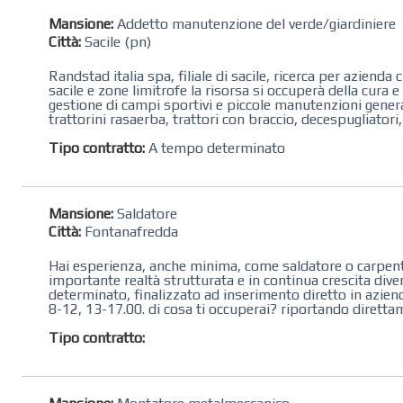
Mansione:
Addetto manutenzione del verde/giardiniere
Città:
Sacile (pn)
Randstad italia spa, filiale di sacile, ricerca per azienda
sacile e zone limitrofe la risorsa si occuperà della cura e
gestione di campi sportivi e piccole manutenzioni general
trattorini rasaerba, trattori con braccio, decespugliatori
Tipo contratto:
A tempo determinato
Mansione:
Saldatore
Città:
Fontanafredda
Hai esperienza, anche minima, come saldatore o carpentie
importante realtà strutturata e in continua crescita dive
determinato, finalizzato ad inserimento diretto in azienda
8-12, 13-17.00. di cosa ti occuperai? riportando direttam
Tipo contratto: