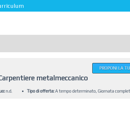
urriculum
PROPONI LA T
Carpentiere metalmeccanico
uo:
n.d.
Tipo di offerta:
A tempo determinato, Giornata comple