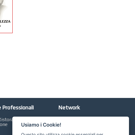
 Professionali
Network
istorazione,
Automobili Online
ione
Usiamo i Cookie!
Case Online
Questo sito utilizza cookie essenziali per