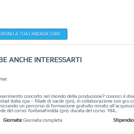
OPONI LA TUA CANDIDATURA
BE ANCHE INTERESSARTI
emyc
n inserimento concreto nel mondo della produzione? conosci il dis
 italia spa – filiale di sacile (pn), in collaborazione con gru c
anizzando un percorso di formazione gratuito mirato all’acquisi
de del corso: fontanafredda (pn). durata del corso: 184...
Giornata:
Giornata completa
Stipendi