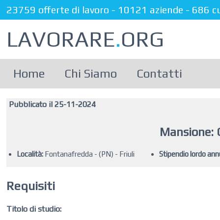
23759 offerte di lavoro
-
10121 aziende
-
686 c
LAVORARE
.
ORG
Home
Chi Siamo
Contatti
Pubblicato il 25-11-2024
Mansione: 
Località:
Fontanafredda - (PN) - Friuli
Stipendio lordo ann
Requisiti
Titolo di studio: