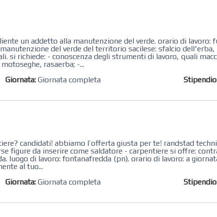
 cliente un addetto alla manutenzione del verde. orario di lavoro: f
 manutenzione del verde del territorio sacilese: sfalcio dell'erba,
i. si richiede: - conoscenza degli strumenti di lavoro, quali macc
, motoseghe, rasaerba; -...
Giornata:
Giornata completa
Stipendi
re? candidati! abbiamo l’offerta giusta per te! randstad technica
rse figure da inserire come saldatore - carpentiere si offre: cont
. luogo di lavoro: fontanafredda (pn). orario di lavoro: a giornat
ente al tuo...
Giornata:
Giornata completa
Stipendi