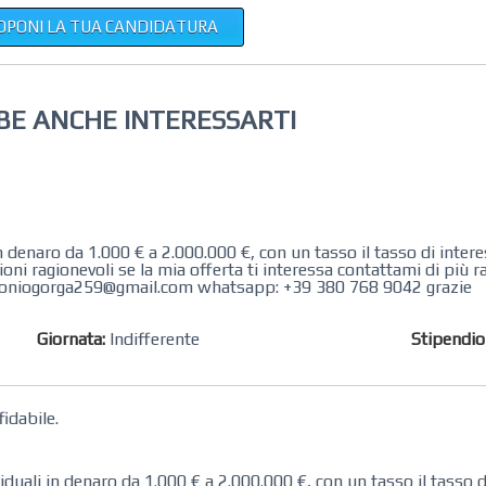
OPONI LA TUA CANDIDATURA
BE ANCHE INTERESSARTI
 denaro da 1.000 € a 2.000.000 €, con un tasso il tasso di inter
ni ragionevoli se la mia offerta ti interessa contattami di più
 antoniogorga259@gmail.com whatsapp: +39 380 768 9042 grazie
Giornata:
Indifferente
Stipendi
fidabile.
ali in denaro da 1.000 € a 2.000.000 €, con un tasso il tasso d