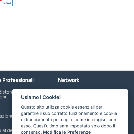
 Professionali
Network
istorazione,
Automobili Online
ione
Usiamo i Cookie!
Case Online
Questo sito utilizza cookie essenziali per
Libri Online
garantire il suo corretto funzionamento e cookie
zione, Contabilità,
di tracciamento per capire come interagisci con
Compravendita
esso. Quest'ultimo sarà impostato solo dopo il
al dettaglio, GDO,
consenso.
Modifica le Preferenze