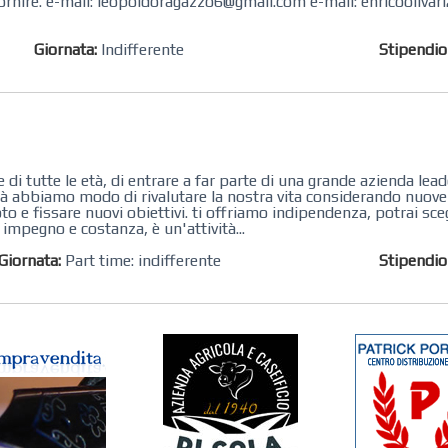
ornire. e-mail: leopoldoragazzo6@gmail.com e-mail: enricooliva
Giornata:
Indifferente
Stipendi
 tutte le età, di entrare a far parte di una grande azienda leade
ltà abbiamo modo di rivalutare la nostra vita considerando nuove
o e fissare nuovi obiettivi. ti offriamo indipendenza, potrai sceg
 impegno e costanza, è un'attività...
Giornata:
Part time: indifferente
Stipendi