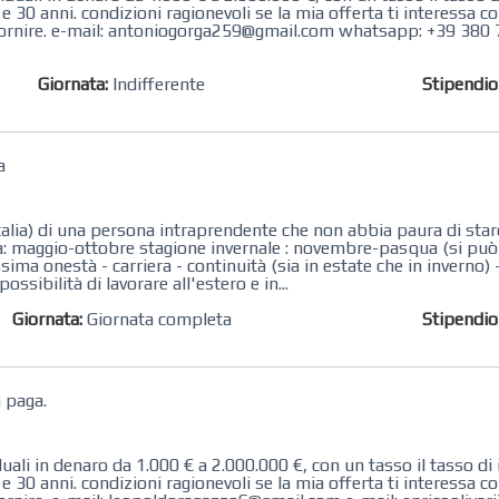
30 anni. condizioni ragionevoli se la mia offerta ti interessa co
fornire. e-mail: antoniogorga259@gmail.com whatsapp: +39 380 
Giornata:
Indifferente
Stipendi
a
talia) di una persona intraprendente che non abbia paura di stare
va: maggio-ottobre stagione invernale : novembre-pasqua (si può 
ma onestà - carriera - continuità (sia in estate che in inverno)
ssibilità di lavorare all'estero e in...
Giornata:
Giornata completa
Stipendi
a paga.
li in denaro da 1.000 € a 2.000.000 €, con un tasso il tasso di 
30 anni. condizioni ragionevoli se la mia offerta ti interessa co