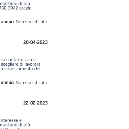
ntattami di più
768 9042 grazie
o annuo:
Non specificato
20-04-2023
 a contatto con il
scegliere di lavorare
 - riconoscimento del
o annuo:
Non specificato
22-02-2023
interesse è
ntattami di più