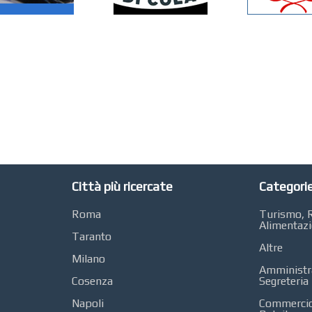
Città più ricercate
Categorie
Roma
Turismo, R
Alimentaz
Taranto
Altre
Milano
Amministra
Cosenza
Segreteria
Napoli
Commercio 