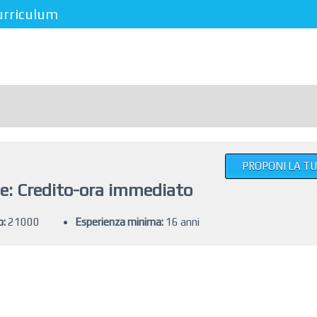
urriculum
PROPONI LA T
e: Credito-ora immediato
o:
21000
Esperienza minima:
16 anni