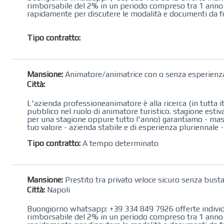
rimborsabile del 2% in un periodo compreso tra 1 anno e 
rapidamente per discutere le modalità e documenti da 
Tipo contratto:
Mansione:
Animatore/animatrice con o senza esperienz
Città:
L'azienda professioneanimatore è alla ricerca (in tutta i
pubblico nel ruolo di animatore turistico. stagione esti
per una stagione oppure tutto l'anno) garantiamo - massi
tuo valore - azienda stabile e di esperienza pluriennale -po
Tipo contratto:
A tempo determinato
Mansione:
Prestito tra privato veloce sicuro senza bust
Città:
Napoli
Buongiorno whatsapp: +39 334 849 7926 offerte individua
rimborsabile del 2% in un periodo compreso tra 1 anno e 