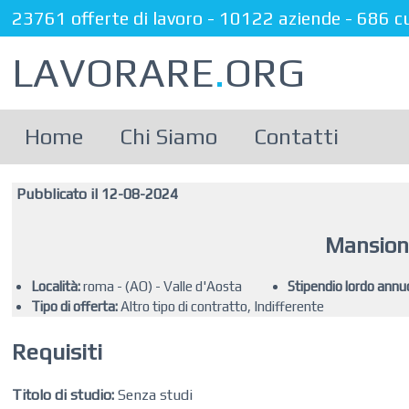
23761 offerte di lavoro
-
10122 aziende
-
686 c
LAVORARE
.
ORG
Home
Chi Siamo
Contatti
Pubblicato il 12-08-2024
Mansion
Località:
roma - (AO) - Valle d'Aosta
Stipendio lordo annu
Tipo di offerta:
Altro tipo di contratto, Indifferente
Requisiti
Titolo di studio:
Senza studi