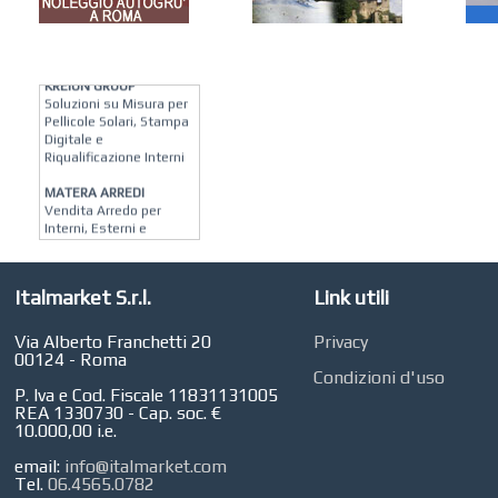
KREION GROUP
Soluzioni su Misura per
Pellicole Solari, Stampa
Digitale e
Riqualificazione Interni
MATERA ARREDI
Vendita Arredo per
Interni, Esterni e
Giardino a Roma
STUDIO MICCI
Italmarket S.r.l.
Link utili
Antonella Micci,
Commercialista e
Revisore dei Conti a
Via Alberto Franchetti 20
Privacy
Roma
00124 - Roma
Condizioni d'uso
AZIENDA AGRICOLA DI
P. Iva e Cod. Fiscale 11831131005
COLA
REA 1330730 - Cap. soc. €
Azienda Agricola a
10.000,00 i.e.
Roma
email:
info@italmarket.com
CONCEPT POINT
Tel.
06.4565.0782
Digital marketing e Web