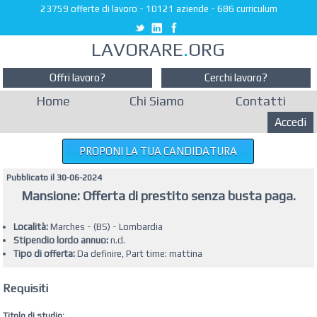
23759 offerte di lavoro
-
10121 aziende
-
686 curriculum
LAVORARE
.
ORG
Offri lavoro?
Cerchi lavoro?
Home
Chi Siamo
Contatti
Accedi
PROPONI LA TUA CANDIDATURA
Pubblicato il 30-06-2024
Mansione: Offerta di prestito senza busta paga.
Località:
Marches - (BS) - Lombardia
Stipendio lordo annuo:
n.d.
Tipo di offerta:
Da definire, Part time: mattina
Requisiti
Titolo di studio: