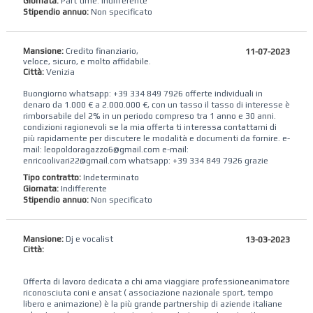
Giornata:
Part time: indifferente
Stipendio annuo:
Non specificato
Mansione:
Credito finanziario,
11-07-2023
veloce, sicuro, e molto affidabile.
Città:
Venizia
Buongiorno whatsapp: +39 334 849 7926 offerte individuali in
denaro da 1.000 € a 2.000.000 €, con un tasso il tasso di interesse è
rimborsabile del 2% in un periodo compreso tra 1 anno e 30 anni.
condizioni ragionevoli se la mia offerta ti interessa contattami di
più rapidamente per discutere le modalità e documenti da fornire. e-
mail: leopoldoragazzo6@gmail.com e-mail:
enricoolivari22@gmail.com whatsapp: +39 334 849 7926 grazie
Tipo contratto:
Indeterminato
Giornata:
Indifferente
Stipendio annuo:
Non specificato
Mansione:
Dj e vocalist
13-03-2023
Città:
Offerta di lavoro dedicata a chi ama viaggiare professioneanimatore
riconosciuta coni e ansat ( associazione nazionale sport, tempo
libero e animazione) è la più grande partnership di aziende italiane