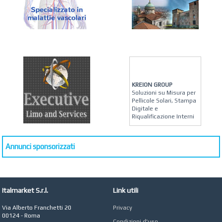
KREION GROUP
Soluzioni su Misura per
Pellicole Solari, Stampa
Digitale e
Riqualificazione Interni
MATERA ARREDI
Vendita Arredo per
Annunci sponsorizzati
Interni, Esterni e
Giardino a Roma
STUDIO MICCI
Antonella Micci,
Commercialista e
Italmarket S.r.l.
Link utili
Revisore dei Conti a
Roma
Via Alberto Franchetti 20
Privacy
00124 - Roma
AZIENDA AGRICOLA DI
Condizioni d'uso