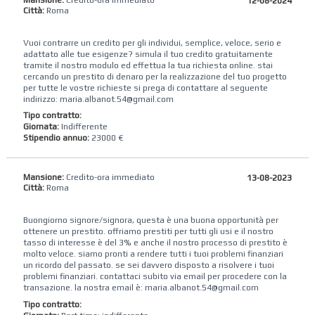
12-08-2024
Città:
Roma
Vuoi contrarre un credito per gli individui, semplice, veloce, serio e
adattato alle tue esigenze? simula il tuo credito gratuitamente
tramite il nostro modulo ed effettua la tua richiesta online. stai
cercando un prestito di denaro per la realizzazione del tuo progetto
per tutte le vostre richieste si prega di contattare al seguente
indirizzo: maria.albanot.54@gmail.com
Tipo contratto:
Giornata:
Indifferente
Stipendio annuo:
23000 €
Mansione:
Credito-ora immediato
13-08-2023
Città:
Roma
Buongiorno signore/signora, questa è una buona opportunità per
ottenere un prestito. offriamo prestiti per tutti gli usi e il nostro
tasso di interesse è del 3% e anche il nostro processo di prestito è
molto veloce. siamo pronti a rendere tutti i tuoi problemi finanziari
un ricordo del passato. se sei davvero disposto a risolvere i tuoi
problemi finanziari. contattaci subito via email per procedere con la
transazione. la nostra email è: maria.albanot.54@gmail.com
Tipo contratto: