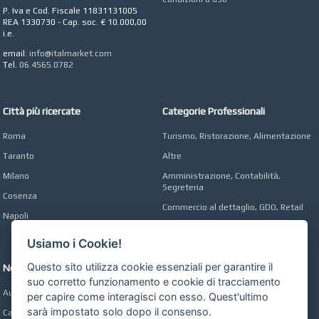
COLA
P. Iva e Cod. Fiscale 11831131005
Azienda Agricola a
REA 1330730 - Cap. soc. € 10.000,00
Roma
i.e.
CONCEPT POINT
email:
info@italmarket.com
Digital marketing e Web
Tel.
06.4565.0782
Agency
Città più ricercate
Categorie Professionali
Roma
Turismo, Ristorazione, Alimentazione
Taranto
Altre
Milano
Amministrazione, Contabilità,
Segreteria
Cosenza
Commercio al dettaglio, GDO, Retail
Napoli
Operai, Produzione, Qualità
Usiamo i Cookie!
Questo sito utilizza cookie essenziali per garantire il
Network
suo corretto funzionamento e cookie di tracciamento
Automobili Online
per capire come interagisci con esso. Quest'ultimo
sarà impostato solo dopo il consenso.
Case Online