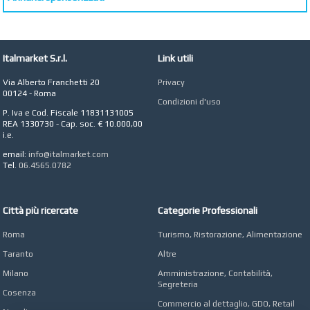
AZIENDA AGRICOLA DI
COLA
Azienda Agricola a
Roma
Italmarket S.r.l.
Link utili
CONCEPT POINT
Digital marketing e Web
Via Alberto Franchetti 20
Privacy
Agency
00124 - Roma
Condizioni d'uso
P. Iva e Cod. Fiscale 11831131005
REA 1330730 - Cap. soc. € 10.000,00
i.e.
email:
info@italmarket.com
Tel.
06.4565.0782
Città più ricercate
Categorie Professionali
Roma
Turismo, Ristorazione, Alimentazione
Taranto
Altre
Milano
Amministrazione, Contabilità,
Segreteria
Cosenza
Commercio al dettaglio, GDO, Retail