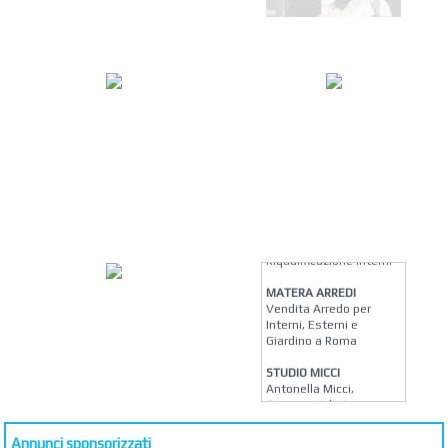
KREION GROUP
Soluzioni su Misura per
Pellicole Solari, Stampa
Digitale e
Riqualificazione Interni
MATERA ARREDI
Vendita Arredo per
Interni, Esterni e
Giardino a Roma
STUDIO MICCI
Antonella Micci,
Commercialista e
Revisore dei Conti a
Roma
Annunci sponsorizzati