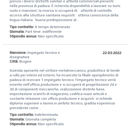
presso i diversi distretti sanitari e attività commerciali presenti
nella provincia di padova. È richiesta disponibilità a lavorare su turni.
ruolo e mansioni: la risorsa si occuperà di: · attività di controllo
accessi alla struttura sanitaria requisiti: · ottima conoscenza della
lingua italiana · buona predisposizione al...
Tipo contratto:
A tempo determinato
Giornata:
Part time: indifferente
Stipendio annuo:
Non specificato
Mansione:
Impiegato tecnico e
22-03-2022
disegnatore
Città:
Brugine
Azienda operante nel settore metalmeccanico, produttrice di tende
a rullo per interni ed esterni, ha incaricato la filiale openjobmetis di
padova di ricercare 1 impiegato tecnico. l'impiegato tecnico verrà
inserito nell'ufficio produzione e si occuperà di progettazione 2d e
3d di componenti meccaniche, realizzazione distinte base,
impostazione scarichi di magazzino, codifica nuovi articoli e
costante relazione con ufficio produzione e acquisti. si richiede
diploma superiore o laurea in ambito tecnico, gradita esperienza
precedente come...
Tipo contratto:
Indeterminato
Giornata:
Giornata completa
Stipendio annuo:
Non specificato