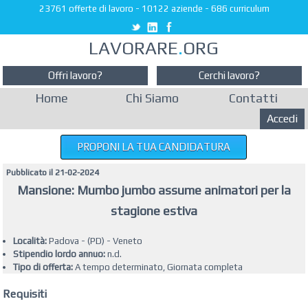
23761 offerte di lavoro
-
10122 aziende
-
686 curriculum
LAVORARE
.
ORG
Offri lavoro?
Cerchi lavoro?
Home
Chi Siamo
Contatti
Accedi
PROPONI LA TUA CANDIDATURA
Pubblicato il 21-02-2024
Mansione: Mumbo jumbo assume animatori per la
stagione estiva
Località:
Padova - (PD) - Veneto
Stipendio lordo annuo:
n.d.
Tipo di offerta:
A tempo determinato, Giornata completa
Requisiti