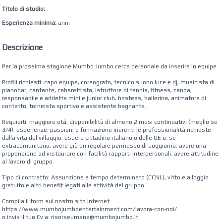
Titolo di studio:
Esperienza minima:
anni
Descrizione
Per la prossima stagione Mumbo Jumbo cerca personale da inserire in equipe.
Profili richiesti: capo equipe, coreografo, tecnico suono luce e dj, musicista di
pianobar, cantante, cabarettista, istruttore di tennis, fitness, canoa,
responsabile e addetta mini e junior club, hostess, ballerina, animatore di
contatto, torneista sportivo e assistente bagnante.
Requisiti: maggiore età; disponibilità di almeno 2 mesi continuativi (meglio se
3/4); esperienze, passioni o formazione inerenti le professionalità richieste
dalla vita del villaggio; essere cittadino italiano o delle UE o, se
extracomunitario, avere già un regolare permesso di soggiorno; avere una
propensione ad instaurare con facilità rapporti interpersonali; avere attitudine
al lavoro di gruppo.
Tipo di contratto: Assunzione a tempo determinato (CCNL), vitto e alloggio
gratuito e altri benefit legati alle attività del gruppo.
Compila il form sul nostro sito internet
https://www.mumbojumboentertainment.com/lavora-con-noi/
o invia il tuo Cv a: risorseumane@mumbojumbo.it