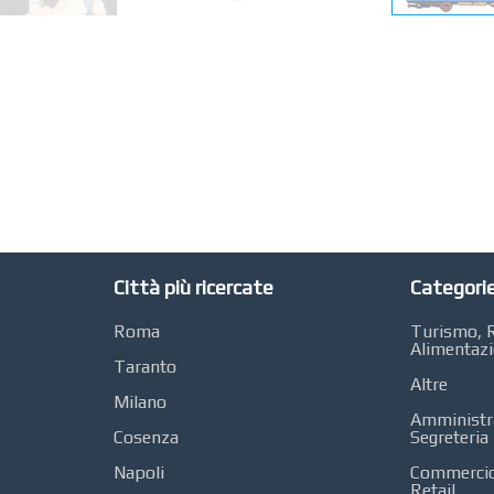
Città più ricercate
Categorie
Roma
Turismo, R
Alimentaz
Taranto
Altre
Milano
Amministra
Cosenza
Segreteria
Napoli
Commercio 
Retail