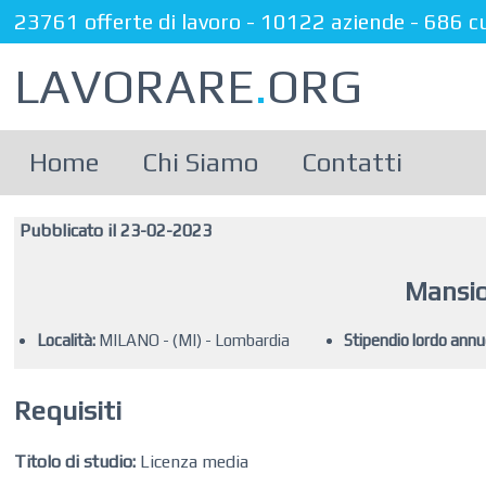
23761 offerte di lavoro
-
10122 aziende
-
686 c
LAVORARE
.
ORG
Home
Chi Siamo
Contatti
Pubblicato il 23-02-2023
Mansio
Località:
MILANO - (MI) - Lombardia
Stipendio lordo annu
Requisiti
Titolo di studio:
Licenza media