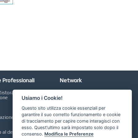
 Professionali
Network
istorazione,
Automobili Online
ione
Usiamo i Cookie!
Case Online
Questo sito utilizza cookie essenziali per
Libri Online
garantire il suo corretto funzionamento e cookie
zione, Contabilità,
di tracciamento per capire come interagisci con
Compravendita
esso. Quest'ultimo sarà impostato solo dopo il
al dettaglio, GDO,
consenso.
Modifica le Preferenze