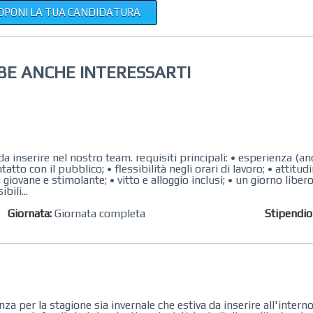
OPONI LA TUA CANDIDATURA
BE ANCHE INTERESSARTI
a inserire nel nostro team. requisiti principali: • esperienza (a
tto con il pubblico; • flessibilità negli orari di lavoro; • attitud
giovane e stimolante; • vitto e alloggio inclusi; • un giorno liber
bili...
Giornata:
Giornata completa
Stipendi
 per la stagione sia invernale che estiva da inserire all'interno