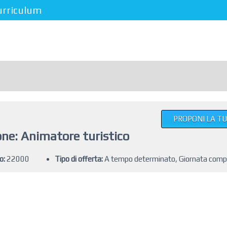
urriculum
PROPONI LA T
ne: Animatore turistico
o:
22000
Tipo di offerta:
A tempo determinato, Giornata comp