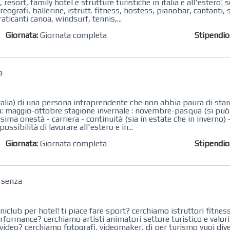
resort, family hotel e strutture turistiche in italia e all'estero!
ografi, ballerine, istrutt. fitness, hostess, pianobar, cantanti, s
ticanti canoa, windsurf, tennis,...
Giornata:
Giornata completa
Stipendi
a
talia) di una persona intraprendente che non abbia paura di stare
va: maggio-ottobre stagione invernale : novembre-pasqua (si può 
ma onestà - carriera - continuità (sia in estate che in inverno)
ssibilità di lavorare all'estero e in...
Giornata:
Giornata completa
Stipendi
e senza
lub per hotel! ti piace fare sport? cerchiamo istruttori fitness pe
 performance? cerchiamo artisti animatori settore turistico e valo
e video? cerchiamo fotografi, videomaker, dj per turismo vuoi dive