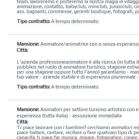
team. lavoreremo e porteremo la nostra magia in villaggi, 
animazione, contatto, babyclub, miniclub, juniorclub, core
ass. bagnanti, commesse, gerenti boutique, fotografi, pra
Tipo contratto:
A tempo determinato
Mansione:
Animatore/animatrice con o senza esperienz
Città:
L'azienda professioneanimatore è alla ricerca (in tutta i
pubblico nel ruolo di animatore turistico. stagione esti
per una stagione oppure tutto l'anno) garantiamo - massi
tuo valore - azienda stabile e di esperienza pluriennale -po
Tipo contratto:
A tempo determinato
Mansione:
Animatori per settore turismo artistico con 
esperienza (tutta italia) - assunzione immediata
Città:
Ti piace lavorare con i bambini? cerchiamo animatori minic
piace ballare, cantare, recitare o fare qualsiasi tipo di
capacità. ti piace far musica, mixare, fotografare, crear