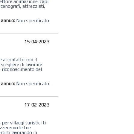
 settore animazione: capi
cenografi, attrezzisti,
o annuo:
Non specificato
15-04-2023
 a contatto con il
scegliere di lavorare
 - riconoscimento del
o annuo:
Non specificato
17-02-2023
r villaggi turistici ti
rizzeremo le tue
rtirti lavorando in