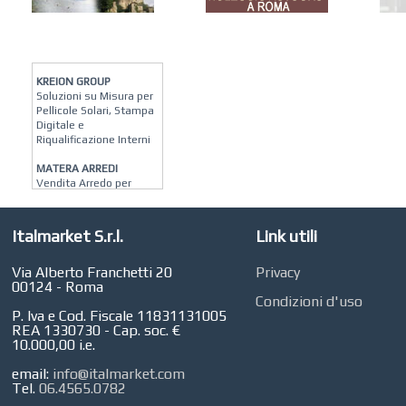
KREION GROUP
Soluzioni su Misura per
Pellicole Solari, Stampa
Digitale e
Riqualificazione Interni
MATERA ARREDI
Vendita Arredo per
Interni, Esterni e
Giardino a Roma
Italmarket S.r.l.
Link utili
STUDIO MICCI
Antonella Micci,
Commercialista e
Via Alberto Franchetti 20
Privacy
Revisore dei Conti a
00124 - Roma
Roma
Condizioni d'uso
P. Iva e Cod. Fiscale 11831131005
AZIENDA AGRICOLA DI
REA 1330730 - Cap. soc. €
COLA
10.000,00 i.e.
Azienda Agricola a
Roma
email:
info@italmarket.com
Tel.
06.4565.0782
CONCEPT POINT