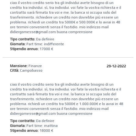
ciao il vostro credito serio tra gli individui avete bisogno di un
credito tra individui. sì, tra individui. voi fate la vostra richiesta e il
contratto sarà firmato tra voi e me. la banca si occupa solo del
trasferimento. richiedere un credito non dovrebbe più essere un
problema. richiedi un credito tra 5000€ e 500.000€ e lo avrai in 48
ore termini convenienti senza il fastidio. mio indirizzo mail
didiergomesse@gmail.com buona comprensione
Tipo contratto:
Da definire
Giornata:
Part time: indifferente
Stipendio annuo:
17000 €
Mansione:
Finanze
29-12-2022
Città:
Campobasso
ciao il vostro credito serio tra gli individui avete bisogno di un
credito tra individui. sì, tra individui. voi fate la vostra richiesta e il
contratto sarà firmato tra voi e me. la banca si occupa solo del
trasferimento. richiedere un credito non dovrebbe più essere un
problema. richiedi un credito tra 5000€ e 1.000.000€ e lo avrai in 48
ore termini convenienti senza il fastidio. mio indirizzo mail
didiergomesse@gmail.com buona comprensione
Tipo contratto:
Da definire
Giornata:
Part time: mattina
Stipendio annuo:
18000 €