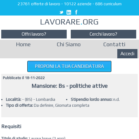
23761 offerte di lavoro
-
10122 aziende
-
686 curriculum
LAVORARE
.
ORG
Offri lavoro?
Cerchi lavoro?
Home
Chi Siamo
Contatti
Accedi
PROPONI LA TUA CANDIDATURA
Pubblicato il 18-11-2022
Mansione: Bs - politiche attive
Località:
- (BS) - Lombardia
Stipendio lordo annuo:
n.d.
Tipo di offerta:
Da definire, Giornata completa
Requisiti
Titolo di studio:
Laurea breve (3 anni)