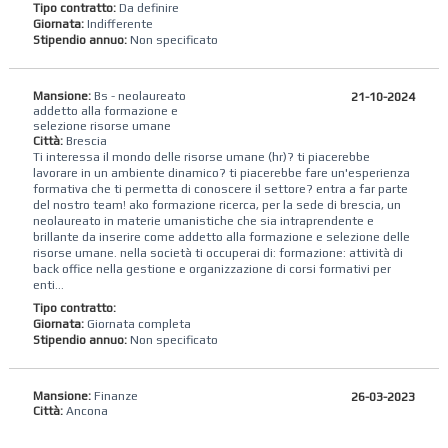
Tipo contratto:
Da definire
Giornata:
Indifferente
Stipendio annuo:
Non specificato
Mansione:
Bs - neolaureato
21-10-2024
addetto alla formazione e
selezione risorse umane
Città:
Brescia
Ti interessa il mondo delle risorse umane (hr)? ti piacerebbe
lavorare in un ambiente dinamico? ti piacerebbe fare un'esperienza
formativa che ti permetta di conoscere il settore? entra a far parte
del nostro team! ako formazione ricerca, per la sede di brescia, un
neolaureato in materie umanistiche che sia intraprendente e
brillante da inserire come addetto alla formazione e selezione delle
risorse umane. nella società ti occuperai di: formazione: attività di
back office nella gestione e organizzazione di corsi formativi per
enti...
Tipo contratto:
Giornata:
Giornata completa
Stipendio annuo:
Non specificato
Mansione:
Finanze
26-03-2023
Città:
Ancona