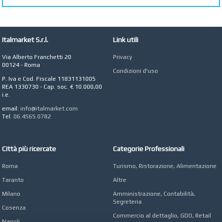
Commercialista e
Revisore dei Conti a
Roma
AZIENDA AGRICOLA DI
Italmarket S.r.l.
Link utili
COLA
Azienda Agricola a
Via Alberto Franchetti 20
Privacy
Roma
00124 - Roma
Condizioni d'uso
CONCEPT POINT
P. Iva e Cod. Fiscale 11831131005
Digital marketing e Web
REA 1330730 - Cap. soc. € 10.000,00
Agency
i.e.
email:
info@italmarket.com
Tel.
06.4565.0782
Città più ricercate
Categorie Professionali
Roma
Turismo, Ristorazione, Alimentazione
Taranto
Altre
Milano
Amministrazione, Contabilità,
Segreteria
Cosenza
Commercio al dettaglio, GDO, Retail
Napoli