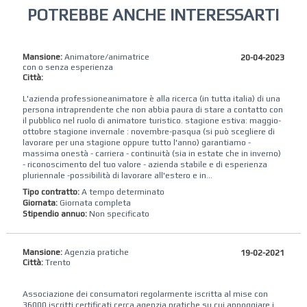
POTREBBE ANCHE INTERESSARTI
Mansione:
Animatore/animatrice
20-04-2023
con o senza esperienza
Città:
L'azienda professioneanimatore è alla ricerca (in tutta italia) di una
persona intraprendente che non abbia paura di stare a contatto con
il pubblico nel ruolo di animatore turistico. stagione estiva: maggio-
ottobre stagione invernale : novembre-pasqua (si può scegliere di
lavorare per una stagione oppure tutto l'anno) garantiamo -
massima onestà - carriera - continuità (sia in estate che in inverno)
- riconoscimento del tuo valore - azienda stabile e di esperienza
pluriennale -possibilità di lavorare all'estero e in...
Tipo contratto:
A tempo determinato
Giornata:
Giornata completa
Stipendio annuo:
Non specificato
Mansione:
Agenzia pratiche
19-02-2021
Città:
Trento
Associazione dei consumatori regolarmente iscritta al mise con
36000 iscritti certificati cerca agenzia pratiche su cui appoggiare i