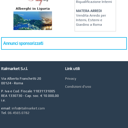
Riqualificazione Interni
MATERA ARREDI
Vendita Arredo per
Interni, Esterni e
Giardino a Roma
STUDIO MICCI
Antonella Micci,
Commercialista e
Annunci sponsorizzati
Revisore dei Conti a
Roma
AZIENDA AGRICOLA DI
COLA
Italmarket S.r.l.
Link utili
Azienda Agricola a
Roma
Via Alberto Franchetti 20
Privacy
CONCEPT POINT
00124 - Roma
Condizioni d'uso
Digital marketing e Web
P. Iva e Cod. Fiscale 11831131005
Agency
REA 1330730 - Cap. soc. € 10.000,00
i.e.
email:
info@italmarket.com
Tel.
06.4565.0782