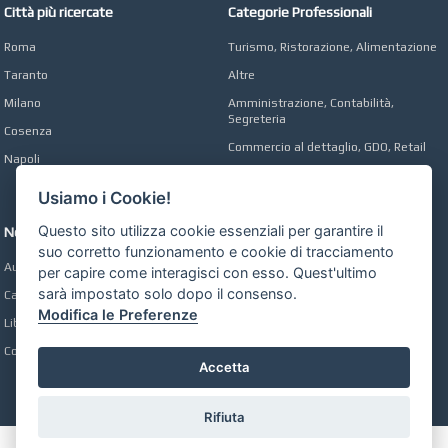
Città più ricercate
Categorie Professionali
Roma
Turismo, Ristorazione, Alimentazione
Taranto
Altre
Milano
Amministrazione, Contabilità,
Segreteria
Cosenza
Commercio al dettaglio, GDO, Retail
Napoli
Operai, Produzione, Qualità
Usiamo i Cookie!
Questo sito utilizza cookie essenziali per garantire il
Network
suo corretto funzionamento e cookie di tracciamento
Automobili Online
per capire come interagisci con esso. Quest'ultimo
sarà impostato solo dopo il consenso.
Case Online
Modifica le Preferenze
Libri Online
Compravendita
Accetta
Rifiuta