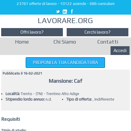
23761 offerte di lavoro
-
10122 aziende
-
686 curriculum
LAVORARE
.
ORG
Offri lavoro?
Cerchi lavoro?
Home
Chi Siamo
Contatti
Accedi
PROPONI LA TUA CANDIDATURA
Pubblicato il 16-02-2021
Mansione: Caf
Località:
Trento - (TN) - Trentino Alto Adige
Stipendio lordo annuo:
n.d.
Tipo di offerta:
, Indifferente
Requisiti
Titolo di studio: