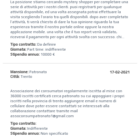
La posizione stiamo cercando mystery shopper per completare una
serie di attività per i nostri clienti. puoi registrarti per qualunque
attività disponibile, ed una volta assegnata potrai effettuare la
visita scegliendo l’orario tra quelli disponibili. dopo aver completato
l’attività, ti verrà chiesto di dare la tua opinione riguardo la tua
esperienza tramite il nostro portale online oppure la nostra
applicazione mobile. una volta che il tuo report verrà validato,
riceverai il pagamento per ogni attività svolta con successo. chi...
Tipo contratto:
Da definire
Giornata:
Part time: indifferente
Stipendio annuo:
10000 €
Mansione:
Patronato
17-02-2021
Città:
Trento
Associazione dei consumatori regolarmente iscritta al mise con
36000 iscritti certificati cerca patronato su cui appoggiare i propri
iscritti nella provincia di trento aggiungere email e numero di
cellulare dove poter essere contattati se interessati alla
collaborazione contattare tramite mail
assoconsumpatronato1@gmail.com
Tipo contratto:
Giornata:
Indifferente
Stipendio annuo:
Non specificato