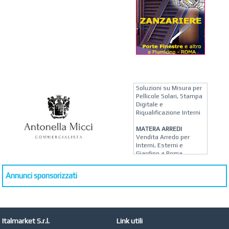
KREION GROUP
Soluzioni su Misura per
Pellicole Solari, Stampa
Digitale e
Riqualificazione Interni
MATERA ARREDI
Vendita Arredo per
Interni, Esterni e
Giardino a Roma
STUDIO MICCI
Annunci sponsorizzati
Antonella Micci,
Commercialista e
Revisore dei Conti a
Roma
AZIENDA AGRICOLA DI
Italmarket S.r.l.
Link utili
COLA