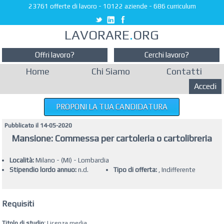
23761 offerte di lavoro
-
10122 aziende
-
686 curriculum
LAVORARE
.
ORG
Offri lavoro?
Cerchi lavoro?
Home
Chi Siamo
Contatti
Accedi
PROPONI LA TUA CANDIDATURA
Pubblicato il 14-05-2020
Mansione: Commessa per cartoleria o cartolibreria
Località:
Milano - (MI) - Lombardia
Stipendio lordo annuo:
n.d.
Tipo di offerta:
, Indifferente
Requisiti
Titolo di studio:
Licenza media