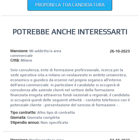
PROPONI LA TUA CANDIDATURA
POTREBBE ANCHE INTERESSARTI
Mansione:
Mi-addetto/a area
26-10-2023
commerciale
Città:
Milano
Sirio consulenza, ente di formazione professionale, ricerca per la
sede operativa sita a milano un neolaureato in ambito umanistico,
economico o giuridico da inserire nel proprio organico all'interno
dell'area commerciale. in particolare il candidato si occuperà di
consulenza alle aziende clienti nel settore della formazione
finanziata erogata attraverso fondi nazionali o regionali, il candidato
si occuperà quindi delle seguenti attività: - contatto telefonico con il
potenziale cliente - presentazione del servizio di formazione -...
Tipo contratto:
Altro tipo di contratto
Giornata:
Giornata completa
Stipendio annuo:
Non specificato
Mansione:
Neolaureato/a area