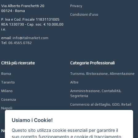
Azienda Agricola a
Via Alberto Franchetti 20
Privacy
Roma
00124 - Roma
Condizioni d'uso
CONCEPT POINT
P. Iva e Cod. Fiscale 11831131005
Digital marketing e Web
REA 1330730 - Cap. soc. € 10.000,00
Agency
i.e.
email:
info@italmarket.com
Tel.
06.4565.0782
Città più ricercate
Categorie Professionali
Roma
Turismo, Ristorazione, Alimentazione
Taranto
Altre
Milano
Amministrazione, Contabilità,
Segreteria
Cosenza
Commercio al dettaglio, GDO, Retail
Napoli
Operai, Produzione, Qualità
Usiamo i Cookie!
Questo sito utilizza cookie essenziali per garantire il
Network
suo corretto funzionamento e cookie di tracciamento