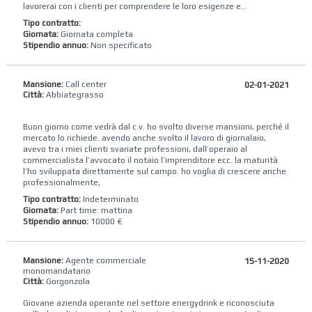
lavorerai con i clienti per comprendere le loro esigenze e...
Tipo contratto:
Giornata:
Giornata completa
Stipendio annuo:
Non specificato
Mansione:
Call center
02-01-2021
Città:
Abbiategrasso
Buon giorno come vedrà dal c.v. ho svolto diverse mansioni, perché il
mercato lo richiede. avendo anche svolto il lavoro di giornalaio,
avevo tra i miei clienti svariate professioni, dall’operaio al
commercialista l’avvocato il notaio l’imprenditore ecc. la maturità
l’ho sviluppata direttamente sul campo. ho voglia di crescere anche
professionalmente,
Tipo contratto:
Indeterminato
Giornata:
Part time: mattina
Stipendio annuo:
10000 €
Mansione:
Agente commerciale
15-11-2020
monomandatario
Città:
Gorgonzola
Giovane azienda operante nel settore energydrink e riconosciuta