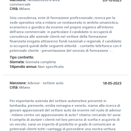
03-10-2023
commerciale
Città:
Milano
Sirio consulenza, ente di formazione professionale, ricerca per la
sede operativa sita a milano un neolaureato in ambito umanistico,
economico o giuridico da inserire nel proprio organico all'interno
dell'area commerciale. in particolare il candidato si occuperà di
consulenza alle aziende clienti nel settore della formazione
finanziata erogata attraverso fondi nazionali o regionali, il candidato
si occuperà quindi delle seguenti attività: - contatto telefonico con il
potenziale cliente - presentazione del servizio di formazione -...
Tipo contratto:
Giornata:
Giornata completa
Stipendio annuo:
Non specificato
Mansione:
Advisor - settore auto
18-05-2023
Città:
Milano
Per importante azienda del settore automotive presente in
lombardia, piemonte, emilia romagna e veneto, siamo alla ricerca di
giovani appassionati del settore auto da inserire nel ruolo di advisor
- milano centro sei appassionato di auto? stiamo cercando te! avrai
il compito di aiutare i clienti nel loro percorso di scelta e acquisto di
un veicolo, sarai un esperto di prodotto in grado di comunicare ai
potenziali clienti tutti i vantaggi di possedere una nostra vettura.