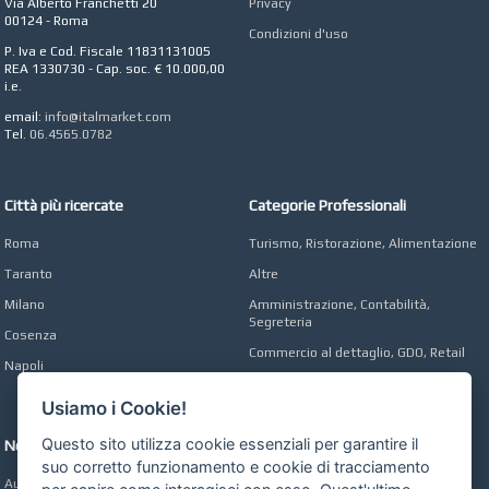
Via Alberto Franchetti 20
Privacy
CONCEPT POINT
00124 - Roma
Condizioni d'uso
Digital marketing e Web
P. Iva e Cod. Fiscale 11831131005
Agency
REA 1330730 - Cap. soc. € 10.000,00
i.e.
email:
info@italmarket.com
Tel.
06.4565.0782
Città più ricercate
Categorie Professionali
Roma
Turismo, Ristorazione, Alimentazione
Taranto
Altre
Milano
Amministrazione, Contabilità,
Segreteria
Cosenza
Commercio al dettaglio, GDO, Retail
Napoli
Operai, Produzione, Qualità
Usiamo i Cookie!
Questo sito utilizza cookie essenziali per garantire il
Network
suo corretto funzionamento e cookie di tracciamento
Automobili Online