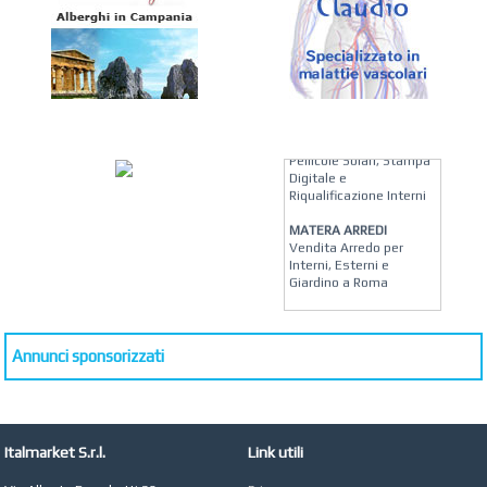
KREION GROUP
Soluzioni su Misura per
Pellicole Solari, Stampa
Digitale e
Riqualificazione Interni
MATERA ARREDI
Vendita Arredo per
Interni, Esterni e
Giardino a Roma
STUDIO MICCI
Antonella Micci,
Commercialista e
Annunci sponsorizzati
Revisore dei Conti a
Roma
AZIENDA AGRICOLA DI
COLA
Italmarket S.r.l.
Link utili
Azienda Agricola a
Roma