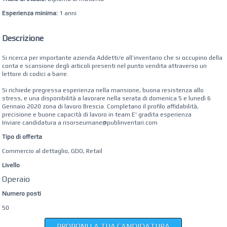
Esperienza minima:
1 anni
Descrizione
Si ricerca per importante azienda Addetti/e all’inventario che si occupino della
conta e scansione degli articoli presenti nel punto vendita attraverso un
lettore di codici a barre.
Si richiede pregressa esperienza nella mansione, buona resistenza allo
stress, e una disponibilità a lavorare nella serata di domenica 5 e lunedì 6
Gennaio 2020 zona di lavoro Brescia. Completano il profilo affidabilità,
precisione e buone capacità di lavoro in team.E' gradita esperienza
Inviare candidatura a risorseumane@publinventari.com
Tipo di offerta
Commercio al dettaglio, GDO, Retail
Livello
Operaio
Numero posti
50
PROPONI LA TUA CANDIDATURA