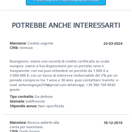
POTREBBE ANCHE INTERESSARTI
Mansione:
Credito urgente.
22-03-2024
Città:
Venezia
Buongiorno, siamo una società di credito certificata su scala
europea. siamo a tua disposizione per un prestito serio e
trasparente. con noi puoi richiedere un prestito da 1.000 € a
2.000.000 €, con un tasso di interesse rimborsabile del 2% per un
periodo compreso tra 1 anno e 30 anni. puoi contattarci tramite: e-
mail: antoniogorga259@gmail.com whatsapp: +39 380 768 9042
grazie
Tipo contratto:
Da definire
Giornata:
Indifferente
Stipendio annuo:
Non specificato
Mansione:
Ricerca addetti alla
18-12-2019
conta per inventario
Città:
Darfo boario