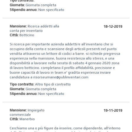
Tipo contratto:
Giornata:
Giornata completa
Stipendio annuo:
Non specificato
Mansione:
Ricerca addetti alla
18-12-2019
conta per inventario
Città:
Botticino
Si ricerca per importante azienda addetti/e all’inventario che si
occupino della conta e scansione degli articoli presenti nel punto
vendita attraverso un lettore di codici a barre. si richiede pregressa
esperienza nella mansione, buona resistenza allo stress, e una
disponibilità a lavorare nella serata di sabato 4 gennaio 2020 zona
di lavoro botticino. completano il profilo affidabilità, precisione e
buone capacità di lavoro in team.e' gradita esperienza inviare
candidatura a risorseumane@publinventari.com
Tipo contratto:
Altro tipo di contratto
Giornata:
Giornata completa
Stipendio annuo:
Non specificato
Mansione:
Impiegato
19-11-2019
commerciale
Città:
Manerbio
Cerchiamo una o più figure da inserire, come dipendente, all'interno