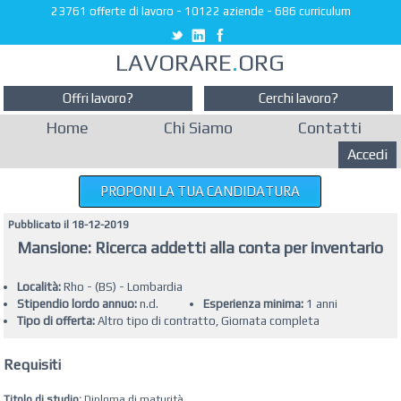
23761 offerte di lavoro
-
10122 aziende
-
686 curriculum
LAVORARE
.
ORG
Offri lavoro?
Cerchi lavoro?
Home
Chi Siamo
Contatti
Accedi
PROPONI LA TUA CANDIDATURA
Pubblicato il 18-12-2019
Mansione: Ricerca addetti alla conta per inventario
Località:
Rho - (BS) - Lombardia
Stipendio lordo annuo:
n.d.
Esperienza minima:
1 anni
Tipo di offerta:
Altro tipo di contratto, Giornata completa
Requisiti
Titolo di studio:
Diploma di maturità