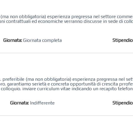
le (ma non obbligatoria) esperienza pregressa nel settore commerc
zioni contrattuali ed economiche verranno discusse in sede di coll
Giornata:
Giornata completa
Stipendi
ia. preferibile (ma non obbligatoria) esperienza pregressa nel s
voro. garantiamo serietà e concreta opportunità di crescita prrofe
colloquio. inviare curriculum vitae indicando un recapito telefon
Giornata:
Indifferente
Stipendi