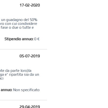
17-02-2020
con un guadagno del 50%
oro con cui condividere
fase o due o tutte e
Stipendio annuo:
0 €
05-07-2019
nte da parte loro)la
a e' ripartita sia da un
ici
o annuo:
Non specificato
29-04-2019