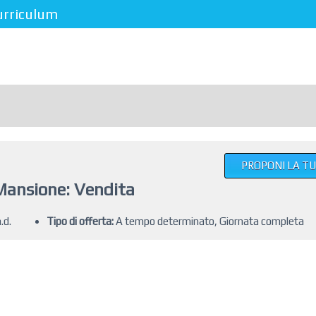
urriculum
PROPONI LA T
Mansione: Vendita
.d.
Tipo di offerta:
A tempo determinato, Giornata completa