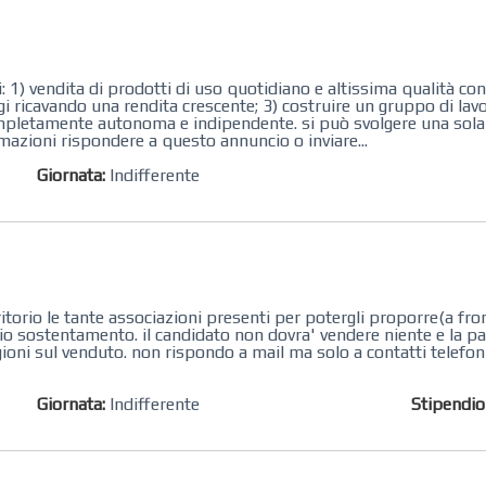
asi: 1) vendita di prodotti di uso quotidiano e altissima qualità 
ggi ricavando una rendita crescente; 3) costruire un gruppo di lav
ompletamente autonoma e indipendente. si può svolgere una sola 
rmazioni rispondere a questo annuncio o inviare...
Giornata:
Indifferente
itorio le tante associazioni presenti per potergli proporre(a fro
rio sostentamento. il candidato non dovra' vendere niente e la pag
ioni sul venduto. non rispondo a mail ma solo a contatti telefon
Giornata:
Indifferente
Stipendi