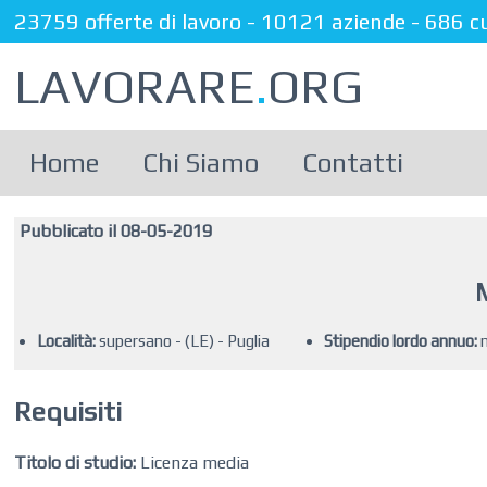
23759 offerte di lavoro
-
10121 aziende
-
686 c
LAVORARE
.
ORG
Home
Chi Siamo
Contatti
Pubblicato il 08-05-2019
Località:
supersano - (LE) - Puglia
Stipendio lordo annuo:
n
Requisiti
Titolo di studio:
Licenza media