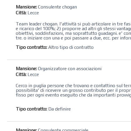
Mansione:
Consulente chogan
Città:
Lecce
Team leader chogan. l'attività si può articolare in tre f
e ricarico del 100%; 2) proporre ad altri gli stessi vanta
obiettivi, soddisfazioni, ma soprattutto guadagni. e' c
tre. o iniziare con una e poi passare a due, ecc. per info
Tipo contratto:
Altro tipo di contratto
Mansione:
Organizzatore con associazioni
Città:
Lecce
Cerco in puglia persone che trovano e contattino sul terr
possibilita' di ricevere un grosso contributo per il prop
fisso per ogni evento eseguito che da importanti provvig
Tipo contratto:
Da definire
Mansione:
Consulente commerciale