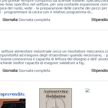
ppo più grande sempre composto da aziende italiane, specializzata
know-how specifico nel settore. per una costante espansione rice
ica del ruolo, vede: - la preparazione delle cariche dei pezzi per 
i - programmare la carica con il relativo programma di...
Giornata:
Giornata completa
Stipendi
 settore alimentare industriale cerca un montatore meccanico c
- disponibilità ad eseguire degli straordinari quando necessario, -
 buona conoscenza e capacitá di lettura del disegno e dell’ assi
chiede inoltre capacità di eseguire saldature a tig...
Giornata:
Giornata completa
Stipendi