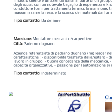
Il nostro cliente è un’azienda italiana, parte di un gru
degli acciai, con un notevole bagaglio di esperienza e 
conduttore forni per trattamenti termici. la mansione, tip
massimizzarne la resa, e lo scarico dei materiali dai forn
Tipo contratto:
Da definire
Mansione:
Montatore meccanico/carpentiere
Città:
Paderno dugnano
Azienda referenziata di paderno dugnano (mi) leader nel
caratteristiche : - disponibilità trasferta italia/estero 
lavoro in gruppo, - buona conoscenza della meccanica, -
capacità organizzative, - passione per l’automazione si ri
Tipo contratto:
Indeterminato