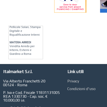
KREION GROUP
Soluzioni su Misura per
Pellicole Solari, Stampa
Digitale e
Riqualificazione Interni
MATERA ARREDI
Vendita Arredo per
Interni, Esterni e
Giardino a Roma
STUDIO MICCI
Antonella Micci,
Commercialista e
Italmarket S.r.l.
Link utili
Revisore dei Conti a
Roma
Via Alberto Franchetti 20
Privacy
AZIENDA AGRICOLA DI
00124 - Roma
COLA
Condizioni d'uso
Azienda Agricola a
P. Iva e Cod. Fiscale 11831131005
Roma
REA 1330730 - Cap. soc. €
10.000,00 i.e.
CONCEPT POINT
Digital marketing e Web