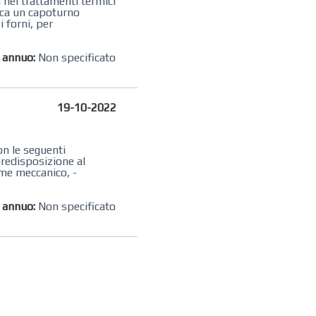
 nei trattamenti termici
rca un capoturno
i forni, per
o annuo:
Non specificato
19-10-2022
on le seguenti
 predisposizione al
eme meccanico, -
o annuo:
Non specificato