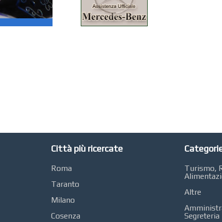
Città più ricercate
Categorie
Roma
Turismo, R
Alimentaz
Taranto
Altre
Milano
Amministra
Cosenza
Segreteria