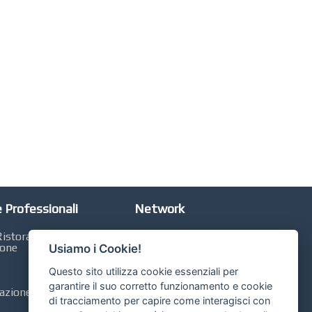
 Professionali
Network
istorazione,
Automobili Online
ione
Usiamo i Cookie!
Case Online
Questo sito utilizza cookie essenziali per
Libri Online
garantire il suo corretto funzionamento e cookie
zione, Contabilità,
di tracciamento per capire come interagisci con
Compravendita