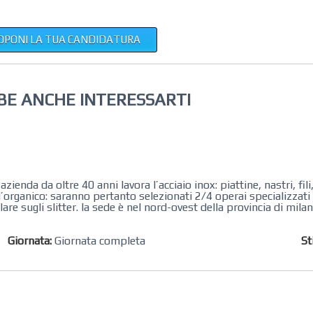
OPONI LA TUA CANDIDATURA
BE ANCHE INTERESSARTI
azienda da oltre 40 anni lavora l’acciaio inox: piattine, nastri, fil
ll’organico: saranno pertanto selezionati 2/4 operai specializzati
olare sugli slitter. la sede è nel nord-ovest della provincia di mil
Giornata:
Giornata completa
St