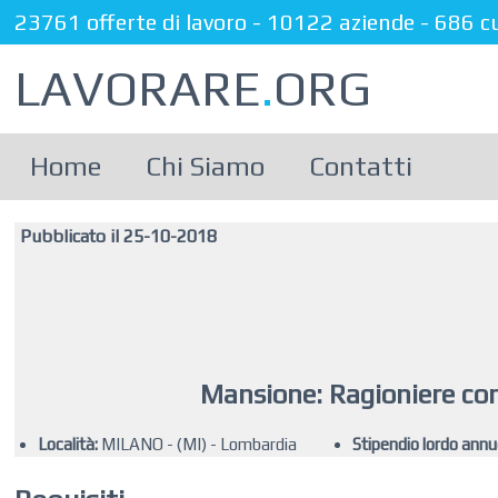
23761 offerte di lavoro
-
10122 aziende
-
686 c
LAVORARE
.
ORG
Home
Chi Siamo
Contatti
Pubblicato il 25-10-2018
Mansione: Ragioniere co
Località:
MILANO - (MI) - Lombardia
Stipendio lordo annu