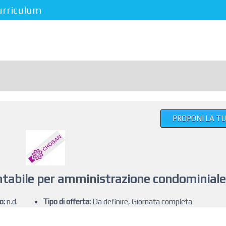
urriculum
PROPONI LA T
ntabile per amministrazione condominiale
o:
n.d.
Tipo di offerta:
Da definire, Giornata completa