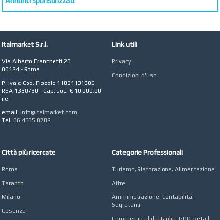
Annunci sponsorizzati
Antonella Micci,
Commercialista e
Revisore dei Conti a
Roma
AZIENDA AGRICOLA DI
Italmarket S.r.l.
Link utili
COLA
Azienda Agricola a
Via Alberto Franchetti 20
Privacy
Roma
00124 - Roma
Condizioni d'uso
CONCEPT POINT
P. Iva e Cod. Fiscale 11831131005
Digital marketing e Web
REA 1330730 - Cap. soc. € 10.000,00
Agency
i.e.
email:
info@italmarket.com
Tel.
06.4565.0782
Città più ricercate
Categorie Professionali
Roma
Turismo, Ristorazione, Alimentazione
Taranto
Altre
Milano
Amministrazione, Contabilità,
Segreteria
Cosenza
Commercio al dettaglio, GDO, Retail