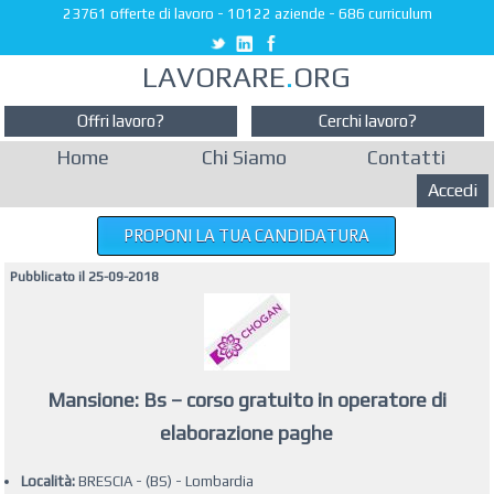
23761 offerte di lavoro
-
10122 aziende
-
686 curriculum
LAVORARE
.
ORG
Offri lavoro?
Cerchi lavoro?
Home
Chi Siamo
Contatti
Accedi
PROPONI LA TUA CANDIDATURA
Pubblicato il 25-09-2018
Mansione: Bs – corso gratuito in operatore di
elaborazione paghe
Località:
BRESCIA - (BS) - Lombardia