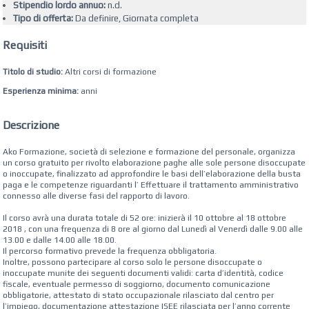
Stipendio lordo annuo:
n.d.
Tipo di offerta:
Da definire, Giornata completa
Requisiti
Titolo di studio:
Altri corsi di formazione
Esperienza minima:
anni
Descrizione
Ako Formazione, società di selezione e formazione del personale, organizza
un corso gratuito per rivolto elaborazione paghe alle sole persone disoccupate
o inoccupate, finalizzato ad approfondire le basi dell’elaborazione della busta
paga e le competenze riguardanti l’ Effettuare il trattamento amministrativo
connesso alle diverse fasi del rapporto di lavoro.
Il corso avrà una durata totale di 52 ore: inizierà il 10 ottobre al 18 ottobre
2018 , con una frequenza di 8 ore al giorno dal Lunedì al Venerdì dalle 9.00 alle
13.00 e dalle 14.00 alle 18.00.
Il percorso formativo prevede la frequenza obbligatoria.
Inoltre, possono partecipare al corso solo le persone disoccupate o
inoccupate munite dei seguenti documenti validi: carta d’identità, codice
fiscale, eventuale permesso di soggiorno, documento comunicazione
obbligatorie, attestato di stato occupazionale rilasciato dal centro per
l’impiego, documentazione attestazione ISEE rilasciata per l’anno corrente