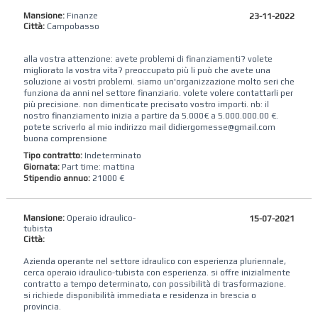
Mansione:
Finanze
23-11-2022
Città:
Campobasso
alla vostra attenzione: avete problemi di finanziamenti? volete
migliorato la vostra vita? preoccupato più li può che avete una
soluzione ai vostri problemi. siamo un'organizzazione molto seri che
funziona da anni nel settore finanziario. volete volere contattarli per
più precisione. non dimenticate precisato vostro importi. nb: il
nostro finanziamento inizia a partire da 5.000€ a 5.000.000.00 €.
potete scriverlo al mio indirizzo mail didiergomesse@gmail.com
buona comprensione
Tipo contratto:
Indeterminato
Giornata:
Part time: mattina
Stipendio annuo:
21000 €
Mansione:
Operaio idraulico-
15-07-2021
tubista
Città:
Azienda operante nel settore idraulico con esperienza pluriennale,
cerca operaio idraulico-tubista con esperienza. si offre inizialmente
contratto a tempo determinato, con possibilità di trasformazione.
si richiede disponibilità immediata e residenza in brescia o
provincia.