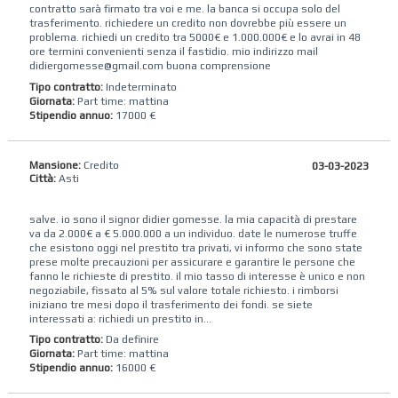
contratto sarà firmato tra voi e me. la banca si occupa solo del
trasferimento. richiedere un credito non dovrebbe più essere un
problema. richiedi un credito tra 5000€ e 1.000.000€ e lo avrai in 48
ore termini convenienti senza il fastidio. mio indirizzo mail
didiergomesse@gmail.com buona comprensione
Tipo contratto:
Indeterminato
Giornata:
Part time: mattina
Stipendio annuo:
17000 €
Mansione:
Credito
03-03-2023
Città:
Asti
salve. io sono il signor didier gomesse. la mia capacità di prestare
va da 2.000€ a € 5.000.000 a un individuo. date le numerose truffe
che esistono oggi nel prestito tra privati, vi informo che sono state
prese molte precauzioni per assicurare e garantire le persone che
fanno le richieste di prestito. il mio tasso di interesse è unico e non
negoziabile, fissato al 5% sul valore totale richiesto. i rimborsi
iniziano tre mesi dopo il trasferimento dei fondi. se siete
interessati a: richiedi un prestito in...
Tipo contratto:
Da definire
Giornata:
Part time: mattina
Stipendio annuo:
16000 €