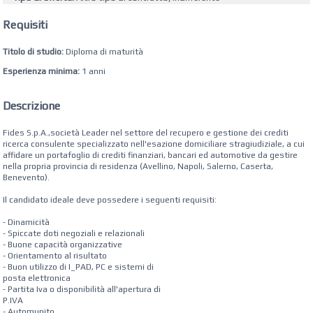
Requisiti
Titolo di studio:
Diploma di maturità
Esperienza minima:
1 anni
Descrizione
Fides S.p.A.,società Leader nel settore del recupero e gestione dei crediti
ricerca consulente specializzato nell'esazione domiciliare stragiudiziale, a cui
affidare un portafoglio di crediti finanziari, bancari ed automotive da gestire
nella propria provincia di residenza (Avellino, Napoli, Salerno, Caserta,
Benevento).
Il candidato ideale deve possedere i seguenti requisiti:
- Dinamicità
- Spiccate doti negoziali e relazionali
- Buone capacità organizzative
- Orientamento al risultato
- Buon utilizzo di I_PAD, PC e sistemi di
posta elettronica
- Partita Iva o disponibilità all'apertura di
P.IVA
- Automunito