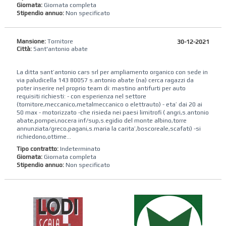
Giornata:
Giornata completa
Stipendio annuo:
Non specificato
Mansione:
Tornitore
30-12-2021
Città:
Sant'antonio abate
La ditta sant’antonio cars srl per ampliamento organico con sede in
via paludicella 143 80057 s.antonio abate (na) cerca ragazzi da
poter inserire nel proprio team di: mastino antifurti per auto
requisiti richiesti: - con esperienza nel settore
(tornitore,meccanico,metalmeccanico o elettrauto) - eta’ dai 20 ai
50 max - motorizzato -che risieda nei paesi limitrofi ( angri,s.antonio
abate,pompei,nocera inf/sup,s.egidio del monte albino,torre
annunziata/greco,pagani,s.maria la carita’,boscoreale,scafati) -si
richiedono,ottime...
Tipo contratto:
Indeterminato
Giornata:
Giornata completa
Stipendio annuo:
Non specificato