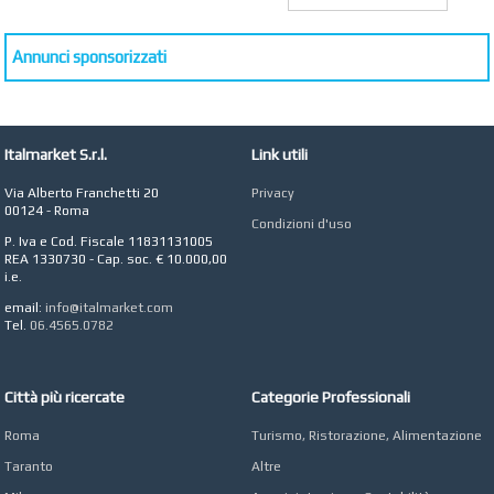
STUDIO MICCI
Antonella Micci,
Commercialista e
Annunci sponsorizzati
Revisore dei Conti a
Roma
AZIENDA AGRICOLA DI
COLA
Italmarket S.r.l.
Link utili
Azienda Agricola a
Roma
Via Alberto Franchetti 20
Privacy
CONCEPT POINT
00124 - Roma
Condizioni d'uso
Digital marketing e Web
P. Iva e Cod. Fiscale 11831131005
Agency
REA 1330730 - Cap. soc. € 10.000,00
i.e.
email:
info@italmarket.com
Tel.
06.4565.0782
Città più ricercate
Categorie Professionali
Roma
Turismo, Ristorazione, Alimentazione
Taranto
Altre