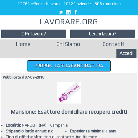
23761 offerte di lavoro
-
10122 aziende
-
686 curriculum
LAVORARE
.
ORG
Offri lavoro?
Cerchi lavoro?
Home
Chi Siamo
Contatti
Accedi
PROPONI LA TUA CANDIDATURA
Pubblicato il 07-09-2018
Mansione: Esattore domiciliare recupero crediti
Località:
NAPOLI - (NA) - Campania
Stipendio lordo annuo:
n.d.
Esperienza minima:
1 anni
Tipo di offerta:
Altro tipo di contratto, Indifferente