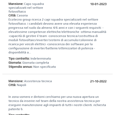
Mansione:
Capo squadra
10-01-2023
specializzati nel settore
fotovoltaico
Città:
Casoria
Ecotecno group ricerca 2 capi squadra specializzati nel settore
fotovoltaico. i candidati devono avere una elevata esperienza
pregressa nel ruolo da almeno 4/6 anni e con i seguenti requisiti: -
elevatissime competenze elettriche/elettroniche -ottima manualità
-capacità di gestire il team -conoscenza tecnica/costruttiva di
moduli fotovoltaici/inverter/sistemi di accumulo/colonnine di
ricarica per veicoli elettrici -conoscenza dei software per la
configurazione di inverter/batterie/ottimizzatori di potenza -
disponibilità a...
Tipo contratto:
Indeterminato
Giornata:
Giornata completa
Stipendio annuo:
Non specificato
Mansione:
Assistenza tecnica
21-10-2022
Città:
Napoli
In zona vomero e dintorni cerchiamo per una nuova apertura un
tecnico da inserire nel team della nostra assistenza tecnica per
eseguire manutenzione agli impianti di tutti i nostri clienti. richiesta
patente b.