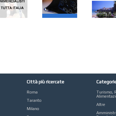
Città più ricercate
Categorie
Roma
Turismo, R
Alimentaz
Taranto
Altre
Milano
Amministra