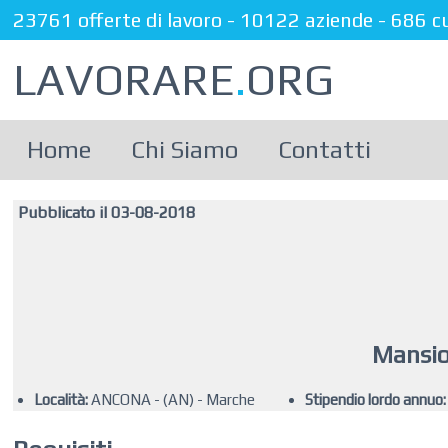
23761 offerte di lavoro
-
10122 aziende
-
686 c
LAVORARE
.
ORG
Home
Chi Siamo
Contatti
Pubblicato il 03-08-2018
Mansio
Località:
ANCONA - (AN) - Marche
Stipendio lordo annuo: