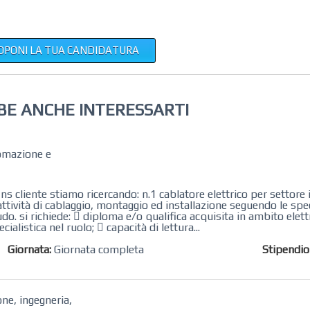
OPONI LA TUA CANDIDATURA
BE ANCHE INTERESSARTI
tomazione e
 ns cliente stiamo ricercando: n.1 cablatore elettrico per settor
e attività di cablaggio, montaggio ed installazione seguendo le spe
o. si richiede:  diploma e/o qualifica acquisita in ambito elettr
alistica nel ruolo;  capacità di lettura...
Giornata:
Giornata completa
Stipendi
ne, ingegneria,