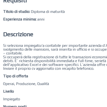
Requisiti
Titolo di studio:
Diploma di maturità
Esperienza minima:
anni
Descrizione
Si seleziona impiegato/a contabile per importante azienda d’A
svolgimento delle mansioni, sarà inserita in ufficio e si occu
– contabile.
Si occuperà della registrazione di tutte le transazioni economich
debiti. E’ richiesta disponibilità immediata e full-time, seri
dell'applicativo Excel e dei software specifici. L’azienda off
Inviare il proprio cv aggiornato con recapito telefonico.
Tipo di offerta
Operai, Produzione, Qualità
Livello
Impiegato
Numero posti