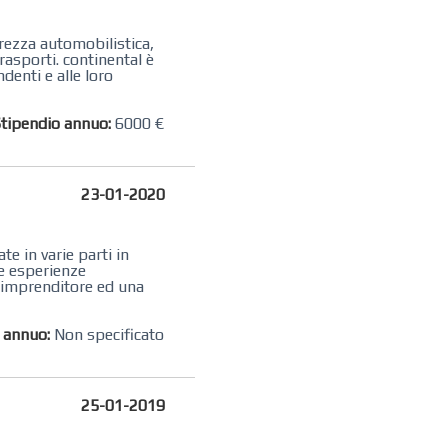
urezza automobilistica,
rasporti. continental è
denti e alle loro
tipendio annuo:
6000 €
23-01-2020
e in varie parti in
he esperienze
ll’imprenditore ed una
o annuo:
Non specificato
25-01-2019