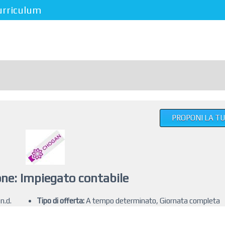
urriculum
PROPONI LA T
ne: Impiegato contabile
n.d.
Tipo di offerta:
A tempo determinato, Giornata completa