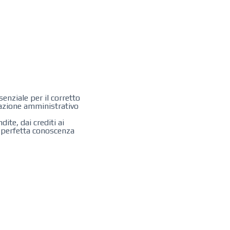
enziale per il corretto
ntazione amministrativo
ite, dai crediti ai
a perfetta conoscenza