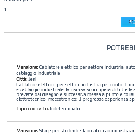
1
PR
POTREB
Mansione:
Cablatore elettrico per settore industria, au
cablaggio industriale
Città:
Jesi
Cablatore elettrico per settore industria per conto di un
e cablaggio industriale. la risorsa si occuperà di tutte l
previste dal disegno e successiva messa a punto e collaud
elettrotecnico, meccatronico;  pregressa esperienza speci
Tipo contratto:
Indeterminato
Mansione:
Stage per studenti / laureati in amministrazio