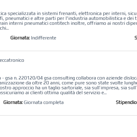
ca specializzata in sistemi frenanti, elettronica per interni, sic
, pneumatici e altre parti per l'industria automobilistica e dei t
rain interni pneumatici contitech inoltre, offriamo ai nostri dipen
hi...
Giornata:
Indifferente
S
eccatronico
- gsa n. 220120/04 gsa consulting collabora con aziende dislocat
organizzazione da oltre 20 anni, come pure sono state svolte lung
ostro approccio ha un taglio sartoriale, sia sull’impresa, sia su
icuriamo ai clienti ottima qualità del servizio e...
Giornata:
Giornata completa
Stipendi