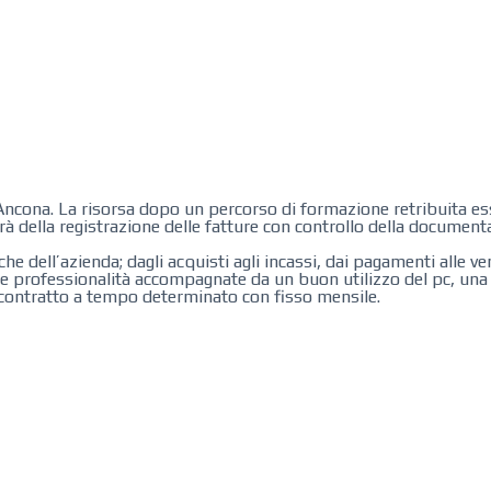
ncona. La risorsa dopo un percorso di formazione retribuita ess
perà della registrazione delle fatture con controllo della docume
e dell’azienda; dagli acquisti agli incassi, dai pagamenti alle vend
età e professionalità accompagnate da un buon utilizzo del pc, un
re contratto a tempo determinato con fisso mensile.