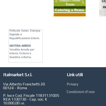
KREION GROUP
Soluzioni su Misura per
Pellicole Solari, Stampa
Digitale e
Riqualificazione Interni
MATERA ARREDI
Vendita Arredo per
Interni, Esterni e
Giardino a Roma
STUDIO MICCI
Antonella Micci,
Commercialista e
Italmarket S.r.l.
Link utili
Revisore dei Conti a
Roma
Via Alberto Franchetti 20
Privacy
AZIENDA AGRICOLA DI
00124 - Roma
COLA
Condizioni d'uso
Azienda Agricola a
P. Iva e Cod. Fiscale 11831131005
Roma
REA 1330730 - Cap. soc. €
10.000,00 i.e.
CONCEPT POINT