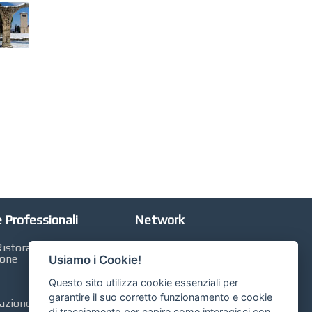
 Professionali
Network
istorazione,
Automobili Online
ione
Usiamo i Cookie!
Case Online
Questo sito utilizza cookie essenziali per
Libri Online
garantire il suo corretto funzionamento e cookie
zione, Contabilità,
di tracciamento per capire come interagisci con