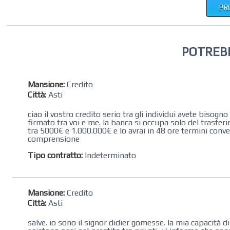
PR
POTREB
Mansione:
Credito
Città:
Asti
ciao il vostro credito serio tra gli individui avete bisogno d
firmato tra voi e me. la banca si occupa solo del trasfe
tra 5000€ e 1.000.000€ e lo avrai in 48 ore termini conv
comprensione
Tipo contratto:
Indeterminato
Mansione:
Credito
Città:
Asti
salve. io sono il signor didier gomesse. la mia capacità 