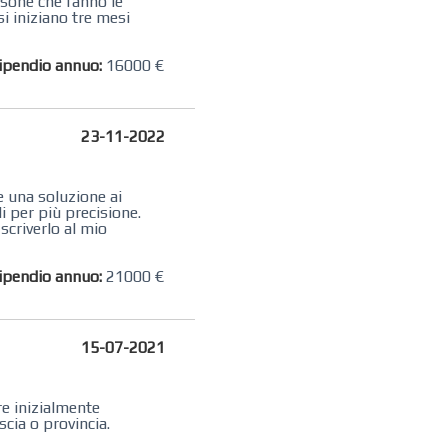
rsone che fanno le
si iniziano tre mesi
ipendio annuo:
16000 €
23-11-2022
e una soluzione ai
i per più precisione.
scriverlo al mio
ipendio annuo:
21000 €
15-07-2021
re inizialmente
cia o provincia.