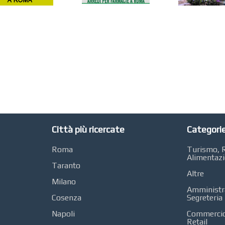
Città più ricercate
Categorie
Roma
Turismo, R
Alimentaz
Taranto
Altre
Milano
Amministra
Cosenza
Segreteria
Napoli
Commercio 
Retail