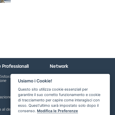
 Professionali
Network
istorazione,
Automobili Online
ione
Usiamo i Cookie!
Case Online
Questo sito utilizza cookie essenziali per
Libri Online
garantire il suo corretto funzionamento e cookie
zione, Contabilità,
di tracciamento per capire come interagisci con
Compravendita
esso. Quest'ultimo sarà impostato solo dopo il
al dettaglio, GDO,
consenso.
Modifica le Preferenze