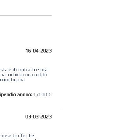
16-04-2023
iesta e il contratto sarà
a. richiedi un credito
il.com buona
ipendio annuo:
17000 €
03-03-2023
erose truffe che