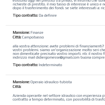
esistono oggi nel prestito tra privati, vi informo che so
richieste di prestito. il mio tasso di interesse è unico e 
dopo il trasferimento dei fondi. se siete interessati a: ric
Tipo contratto:
Da definire
Mansione:
Finanze
Città:
Campobasso
alla vostra attenzione: avete problemi di finanziamenti? 
vostri problemi. siamo un'organizzazione molto seri che f
non dimenticate precisato vostro importi. nb: il nostro f
indirizzo mail didiergomesse@gmail.com buona compre
Tipo contratto:
Indeterminato
Mansione:
Operaio idraulico-tubista
Città:
Azienda operante nel settore idraulico con esperienza pl
contratto a tempo determinato, con possibilità di trasfo