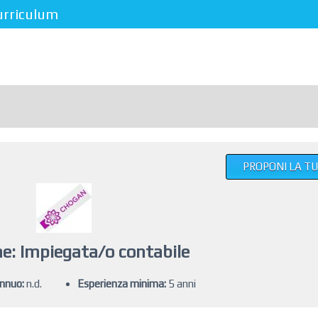
urriculum
PROPONI LA T
e: Impiegata/o contabile
annuo:
n.d.
Esperienza minima:
5 anni