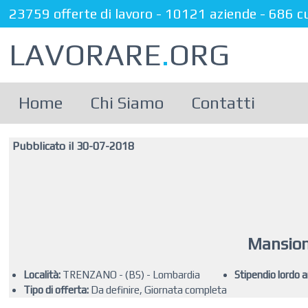
23759 offerte di lavoro
-
10121 aziende
-
686 c
LAVORARE
.
ORG
Home
Chi Siamo
Contatti
Pubblicato il 30-07-2018
Mansion
Località:
TRENZANO - (BS) - Lombardia
Stipendio lordo 
Tipo di offerta:
Da definire, Giornata completa