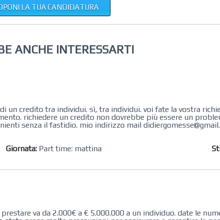
OPONI LA TUA CANDIDATURA
BE ANCHE INTERESSARTI
i un credito tra individui. sì, tra individui. voi fate la vostra rich
rimento. richiedere un credito non dovrebbe più essere un problem
enienti senza il fastidio. mio indirizzo mail didiergomesse@gma
Giornata:
Part time: mattina
St
di prestare va da 2.000€ a € 5.000.000 a un individuo. date le num