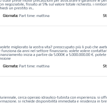
no state prese molte precauzioni per assicurare e garantire le pe
non negoziabile, fissato al 5% sul valore totale richiesto. i rimbor
hiedi un prestito in...
Giornata:
Part time: mattina
St
volete migliorato la vostra vita? preoccupato più li può che avet
unziona da anni nel settore finanziario. volete volere contattarl
inanziamento inizia a partire da 5.000€ a 5.000.000.00 €. potete 
nsione
Giornata:
Part time: mattina
St
uriennale, cerca operaio idraulico-tubista con esperienza. si off
rmazione. si richiede disponibilità immediata e residenza in bres