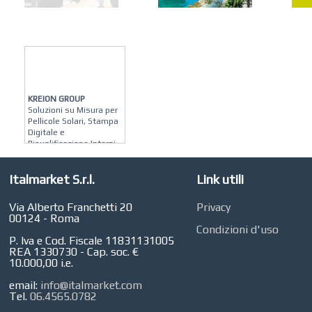
KREION GROUP
Soluzioni su Misura per
Pellicole Solari, Stampa
Digitale e
Riqualificazione Interni
MATERA ARREDI
Vendita Arredo per
Italmarket S.r.l.
Link utili
Interni, Esterni e
Giardino a Roma
Via Alberto Franchetti 20
Privacy
00124 - Roma
STUDIO MICCI
Condizioni d'uso
Antonella Micci,
P. Iva e Cod. Fiscale 11831131005
Commercialista e
REA 1330730 - Cap. soc. €
Revisore dei Conti a
10.000,00 i.e.
Roma
email:
info@italmarket.com
AZIENDA AGRICOLA DI
Tel.
06.4565.0782
COLA
Azienda Agricola a