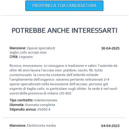
PROPONI LA TUA CANDIDATURA
POTREBBE ANCHE INTERESSARTI
Mansione:
Operai specialisti
30-04-2025
taglio coils acciaio inox
Città:
Legnano
Ricerca, innovazione, si coniugano a tradizione e valori: l’azienda da
oltre 40 anni lavora l’acciaio inox: piattine, nastri, fili, tutto
customizzato. la crescita costante dell’attività richiede
l’ampliamento dell’organico: saranno pertanto selezionati 2/4
operai specializzati nella lavorazione dell’acciaio: persone già
esperte di taglio coils, in particolare sugli slitter. la sede è nel nord-
ovest della provincia di milano r25-002
Tipo contratto:
Indeterminato
Giornata:
Giornata completa
Stipendio annuo:
25000 €
Mansione:
Elettricista media
04-04-2023