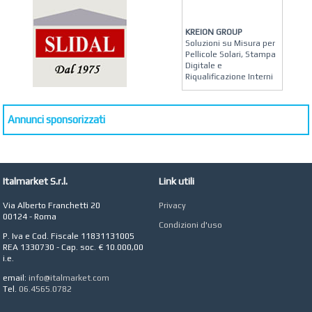
KREION GROUP
Soluzioni su Misura per
Pellicole Solari, Stampa
Digitale e
Riqualificazione Interni
MATERA ARREDI
Vendita Arredo per
Annunci sponsorizzati
Interni, Esterni e
Giardino a Roma
STUDIO MICCI
Antonella Micci,
Commercialista e
Italmarket S.r.l.
Link utili
Revisore dei Conti a
Roma
Via Alberto Franchetti 20
Privacy
00124 - Roma
AZIENDA AGRICOLA DI
Condizioni d'uso
COLA
P. Iva e Cod. Fiscale 11831131005
Azienda Agricola a
REA 1330730 - Cap. soc. € 10.000,00
Roma
i.e.
CONCEPT POINT
email:
info@italmarket.com
Digital marketing e Web
Tel.
06.4565.0782
Agency