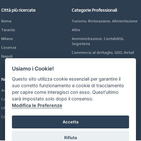
Città più ricercate
Categorie Professionali
Roma
Turismo, Ristorazione, Alimentazione
Taranto
Altre
Milano
Amministrazione, Contabilità,
Segreteria
Cosenza
Commercio al dettaglio, GDO, Retail
Napoli
Operai, Produzione, Qualità
Usiamo i Cookie!
Questo sito utilizza cookie essenziali per garantire il
Network
suo corretto funzionamento e cookie di tracciamento
Automobili Online
per capire come interagisci con esso. Quest'ultimo
sarà impostato solo dopo il consenso.
Case Online
Modifica le Preferenze
Libri Online
Compravendita
Accetta
Rifiuta