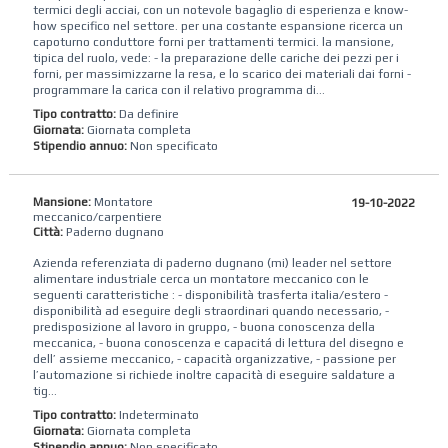
termici degli acciai, con un notevole bagaglio di esperienza e know-
how specifico nel settore. per una costante espansione ricerca un
capoturno conduttore forni per trattamenti termici. la mansione,
tipica del ruolo, vede: - la preparazione delle cariche dei pezzi per i
forni, per massimizzarne la resa, e lo scarico dei materiali dai forni -
programmare la carica con il relativo programma di...
Tipo contratto:
Da definire
Giornata:
Giornata completa
Stipendio annuo:
Non specificato
Mansione:
Montatore
19-10-2022
meccanico/carpentiere
Città:
Paderno dugnano
Azienda referenziata di paderno dugnano (mi) leader nel settore
alimentare industriale cerca un montatore meccanico con le
seguenti caratteristiche : - disponibilità trasferta italia/estero -
disponibilità ad eseguire degli straordinari quando necessario, -
predisposizione al lavoro in gruppo, - buona conoscenza della
meccanica, - buona conoscenza e capacitá di lettura del disegno e
dell’ assieme meccanico, - capacità organizzative, - passione per
l’automazione si richiede inoltre capacità di eseguire saldature a
tig...
Tipo contratto:
Indeterminato
Giornata:
Giornata completa
Stipendio annuo:
Non specificato