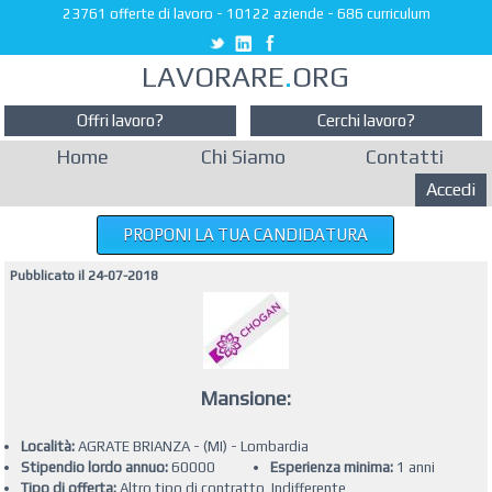
23761 offerte di lavoro
-
10122 aziende
-
686 curriculum
LAVORARE
.
ORG
Offri lavoro?
Cerchi lavoro?
Home
Chi Siamo
Contatti
Accedi
PROPONI LA TUA CANDIDATURA
Pubblicato il 24-07-2018
Mansione:
Località:
AGRATE BRIANZA - (MI) - Lombardia
Stipendio lordo annuo:
60000
Esperienza minima:
1 anni
Tipo di offerta:
Altro tipo di contratto, Indifferente