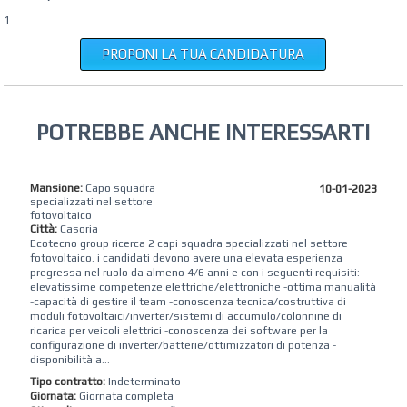
1
PROPONI LA TUA CANDIDATURA
POTREBBE ANCHE INTERESSARTI
Mansione:
Capo squadra
10-01-2023
specializzati nel settore
fotovoltaico
Città:
Casoria
Ecotecno group ricerca 2 capi squadra specializzati nel settore
fotovoltaico. i candidati devono avere una elevata esperienza
pregressa nel ruolo da almeno 4/6 anni e con i seguenti requisiti: -
elevatissime competenze elettriche/elettroniche -ottima manualità
-capacità di gestire il team -conoscenza tecnica/costruttiva di
moduli fotovoltaici/inverter/sistemi di accumulo/colonnine di
ricarica per veicoli elettrici -conoscenza dei software per la
configurazione di inverter/batterie/ottimizzatori di potenza -
disponibilità a...
Tipo contratto:
Indeterminato
Giornata:
Giornata completa