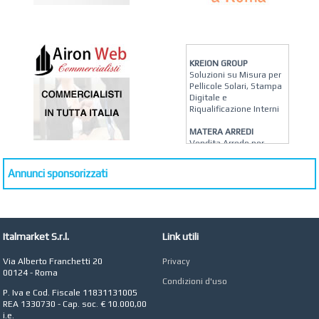
KREION GROUP
Soluzioni su Misura per
Pellicole Solari, Stampa
Digitale e
Riqualificazione Interni
MATERA ARREDI
Vendita Arredo per
Interni, Esterni e
Giardino a Roma
Annunci sponsorizzati
STUDIO MICCI
Antonella Micci,
Commercialista e
Revisore dei Conti a
Roma
Italmarket S.r.l.
Link utili
AZIENDA AGRICOLA DI
Via Alberto Franchetti 20
Privacy
COLA
00124 - Roma
Azienda Agricola a
Condizioni d'uso
Roma
P. Iva e Cod. Fiscale 11831131005
REA 1330730 - Cap. soc. € 10.000,00
CONCEPT POINT
i.e.