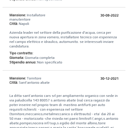
Mansione:
Installatore
30-08-2022
manutentore
Città:
Napoli
Azienda leader nel settore della purificazione d'acqua, cerca per
nuova apertura in zona vomero, installatore tecnico con esperienza
nel campo elettrico e idraulico, automunito. se interessati inviare
candidatura.
Tipo contratto:
Giornata:
Giornata completa
Stipendio annuo:
Non specificato
Mansione:
Tornitore
30-12-2021
Città:
Sant'antonio abate
La ditta sant’antonio cars srl per ampliamento organico con sede in
via paludicella 143 80057 s.antonio abate (na) cerca ragazzi da
poter inserire nel proprio team di: mastino antifurti per auto
requisiti richiesti: - con esperienza nel settore
(tornitore,meccanico,metalmeccanico o elettrauto) - eta’ dai 20 ai
50 max - motorizzato -che risieda nei paesi limitrofi ( angri,s.antonio
abate,pompei,nocera inf/sup,s.egidio del monte albino,torre
annunziata/greco,pagani,s.maria la carita’,boscoreale,scafati) -si