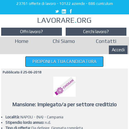
23761 offerte di lavoro
-
10122 aziende
-
686 curriculum
LAVORARE
.
ORG
Offri lavoro?
Cerchi lavoro?
Home
Chi Siamo
Contatti
Accedi
PROPONI LA TUA CANDIDATURA
Pubblicato il 25-06-2018
Mansione: Impiegato/a per settore creditizio
Località:
NAPOLI - (NA) - Campania
Stipendio lordo annuo:
n.d.
Tipo di offerta:
Da definire, Giornata completa