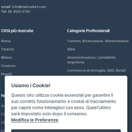
Digital marketing e Web
Agency
email:
info@italmarket.com
Tel.
06.4565.0782
Città più ricercate
Categorie Professionali
Roma
Turismo, Ristorazione, Alimentazione
Taranto
Altre
Milano
Amministrazione, Contabilità,
Segreteria
Cosenza
Commercio al dettaglio, GDO, Retail
Napoli
Operai, Produzione, Qualità
Usiamo i Cookie!
Questo sito utilizza cookie essenziali per garantire il
Network
suo corretto funzionamento e cookie di tracciamento
Automobili Online
per capire come interagisci con esso. Quest'ultimo
sarà impostato solo dopo il consenso.
Case Online
Modifica le Preferenze
Libri Online
Compravendita