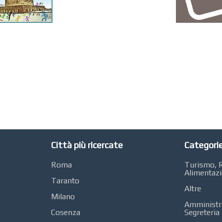
Città più ricercate
Categorie
Roma
Turismo, R
Alimentaz
Taranto
Altre
Milano
Amministra
Cosenza
Segreteria