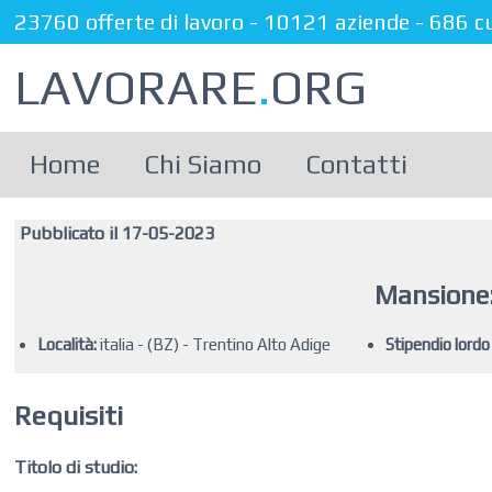
23760 offerte di lavoro
-
10121 aziende
-
686 c
LAVORARE
.
ORG
Home
Chi Siamo
Contatti
Pubblicato il 17-05-2023
Mansione:
Località:
italia - (BZ) - Trentino Alto Adige
Stipendio lordo
Requisiti
Titolo di studio: