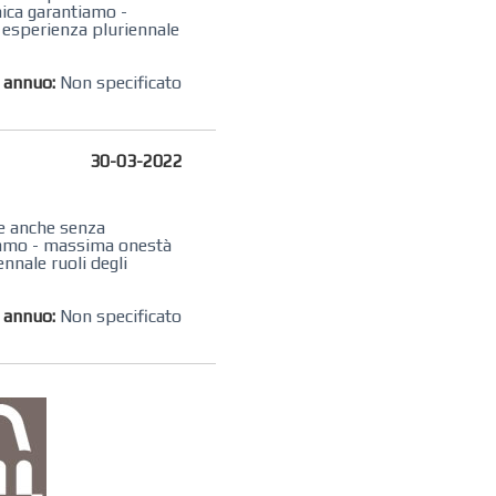
mica garantiamo -
i esperienza pluriennale
o annuo:
Non specificato
30-03-2022
ate anche senza
tiamo - massima onestà
ennale ruoli degli
o annuo:
Non specificato