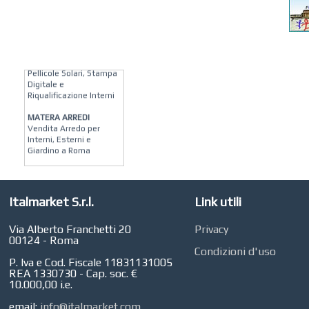
KREION GROUP
Soluzioni su Misura per
Pellicole Solari, Stampa
Digitale e
Riqualificazione Interni
MATERA ARREDI
Vendita Arredo per
Interni, Esterni e
Giardino a Roma
STUDIO MICCI
Antonella Micci,
Commercialista e
Italmarket S.r.l.
Link utili
Revisore dei Conti a
Roma
Via Alberto Franchetti 20
Privacy
AZIENDA AGRICOLA DI
00124 - Roma
COLA
Condizioni d'uso
Azienda Agricola a
P. Iva e Cod. Fiscale 11831131005
Roma
REA 1330730 - Cap. soc. €
10.000,00 i.e.
CONCEPT POINT
Digital marketing e Web
email:
info@italmarket.com