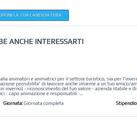
OPONI LA TUA CANDIDATURA
BE ANCHE INTERESSARTI
ia animatori e animatrici per il settore turistico, sia per l'inver
azione possibilita' di lavorare anche insieme a un tuo amico/a
 in inverno) - riconoscimento del tuo valore - azienda stabile e d
ici - capo animazione e responsabili -...
Giornata:
Giornata completa
Stipendi
a