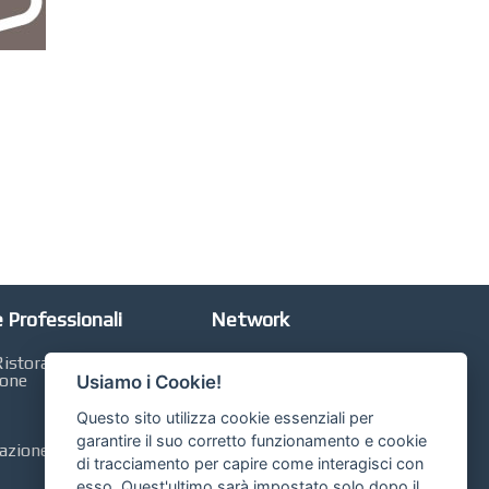
 Professionali
Network
istorazione,
Automobili Online
ione
Usiamo i Cookie!
Case Online
Questo sito utilizza cookie essenziali per
Libri Online
garantire il suo corretto funzionamento e cookie
zione, Contabilità,
di tracciamento per capire come interagisci con
Compravendita
esso. Quest'ultimo sarà impostato solo dopo il