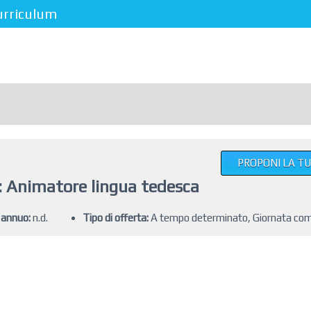
urriculum
PROPONI LA T
 Animatore lingua tedesca
 annuo:
n.d.
Tipo di offerta:
A tempo determinato, Giornata co