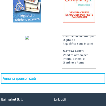
KREION GROUP
Soluzioni su Misura per
Pellicole Solari, Stampa
Digitale e
Riqualificazione Interni
MATERA ARREDI
Vendita Arredo per
Interni, Esterni e
Giardino a Roma
STUDIO MICCI
Antonella Micci,
Commercialista e
Annunci sponsorizzati
Revisore dei Conti a
Roma
AZIENDA AGRICOLA DI
COLA
Italmarket S.r.l.
Link utili
Azienda Agricola a
Roma