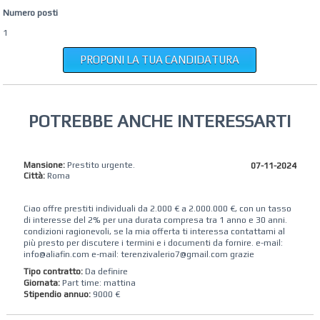
Numero posti
1
PROPONI LA TUA CANDIDATURA
POTREBBE ANCHE INTERESSARTI
Mansione:
Prestito urgente.
07-11-2024
Città:
Roma
Ciao offre prestiti individuali da 2.000 € a 2.000.000 €, con un tasso
di interesse del 2% per una durata compresa tra 1 anno e 30 anni.
condizioni ragionevoli, se la mia offerta ti interessa contattami al
più presto per discutere i termini e i documenti da fornire. e-mail:
info@aliafin.com e-mail: terenzivalerio7@gmail.com grazie
Tipo contratto:
Da definire
Giornata:
Part time: mattina
Stipendio annuo:
9000 €