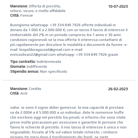
Mansione:
Offerta di prestito,
10-07-2023
veloce, sicuro, e molto affidabile.
Città:
Firenze
Buongiorno whatsapp: +39 334 849 7926 offerte individuali in
denaro da 1.000 € a 2.000.000 €, con un tasso il tasso di interesse è
rimborsabile del 2% in un periodo compreso tra 1 anno e 30 anni.
condizioni ragionevoli se la mia offerta ti interessa contattami di
più rapidamente per discutere le modalità e documenti da fornire. e-
mail: leopoldoragazzo6@gmail.com e-mail:
enricoolivari22@gmail.com whatsapp: +39 334 849 7926 grazie
Tipo contratto:
Indeterminato
Giornata:
Indifferente
Stipendio annuo:
Non specificato
Mansione:
Credito
26-02-2023
Città:
Asti
salve. io sono il signor didier gomesse. la mia capacità di prestare
va da 2.000€ a € 5.000.000 a un individuo. date le numerose truffe
che esistono oggi nel prestito tra privati, vi informo che sono state
prese molte precauzioni per assicurare e garantire le persone che
fanno le richieste di prestito. il mio tasso di interesse è unico e non
negoziabile, fissato al 5% sul valore totale richiesto. i rimborsi
iniziano tre mesi dopo il trasferimento dei fondi. se siete