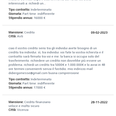
interessati a: richiedi un...
Tipo contratto:
Indeterminato
Giornata:
Part time: indifferente
Stipendio annuo:
16000 €
Mansione:
Credito
09-02-2023
Città:
Asti
ciao il vostro credito serio tra gli individui avete bisogno di un
credito tra individui. sì, tra individui. voi fate la vostra richiesta e il
contratto sarà firmato tra voi e me. la banca si occupa solo del
trasferimento. richiedere un credito non dovrebbe più essere un
problema. richiedi un credito tra 5000€ e 1.000.000€ e lo avrai in 48
ore termini convenienti senza il fastidio. mio indirizzo mail
didiergomesse@gmail.com buona comprensione
Tipo contratto:
Indeterminato
Giornata:
Part time: indifferente
Stipendio annuo:
17000 €
Mansione:
Credito finanziario
28-11-2022
veloce e molto sicuro
Città:
Vicenza