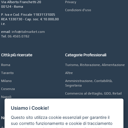
Via Alberto Franchetti 20
Privacy
CONCEPT POINT
00124 - Roma
Condizioni d'uso
Digital marketing e Web
P. Iva e Cod. Fiscale 11831131005
Agency
REA 1330730 - Cap. soc. € 10.000,00
i.e.
email:
info@italmarket.com
Tel.
06.4565.0782
Città più ricercate
Categorie Professionali
Roma
Turismo, Ristorazione, Alimentazione
Taranto
Altre
Milano
Amministrazione, Contabilità,
Segreteria
Cosenza
Commercio al dettaglio, GDO, Retail
Napoli
Operai, Produzione, Qualità
Usiamo i Cookie!
Questo sito utilizza cookie essenziali per garantire il
Network
suo corretto funzionamento e cookie di tracciamento
Automobili Online