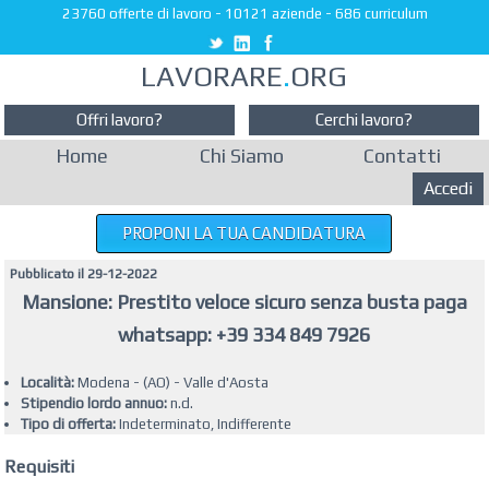
23760 offerte di lavoro
-
10121 aziende
-
686 curriculum
LAVORARE
.
ORG
Offri lavoro?
Cerchi lavoro?
Home
Chi Siamo
Contatti
Accedi
PROPONI LA TUA CANDIDATURA
Pubblicato il 29-12-2022
Mansione: Prestito veloce sicuro senza busta paga
whatsapp: +39 334 849 7926
Località:
Modena - (AO) - Valle d'Aosta
Stipendio lordo annuo:
n.d.
Tipo di offerta:
Indeterminato, Indifferente
Requisiti