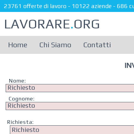
23761 offerte di lavoro
-
10122 aziende
-
686 c
LAVORARE
.
ORG
Home
Chi Siamo
Contatti
IN
Nome:
Cognome:
Richiesta: