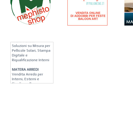
KREION GROUP
Soluzioni su Misura per
Pellicole Solari, Stampa
Digitale e
Riqualificazione Interni
MATERA ARREDI
Vendita Arredo per
Interni, Esterni e
Giardino a Roma
STUDIO MICCI
Antonella Micci,
Commercialista e
Revisore dei Conti a
Roma
AZIENDA AGRICOLA DI
COLA
Azienda Agricola a