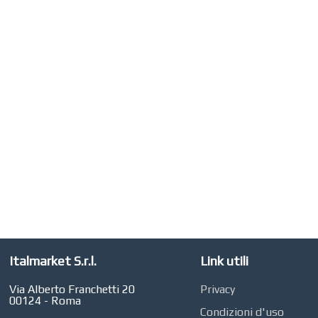
Roma
CONCEPT POINT
Digital marketing e Web
Agency
Italmarket S.r.l.
Link utili
Via Alberto Franchetti 20
Privacy
00124 - Roma
Condizioni d'uso