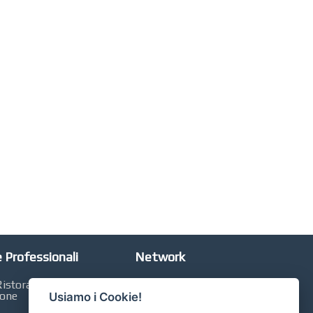
 Professionali
Network
istorazione,
Automobili Online
ione
Usiamo i Cookie!
Case Online