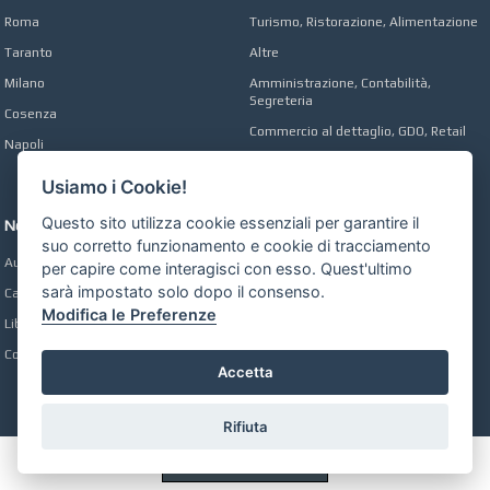
Roma
Turismo, Ristorazione, Alimentazione
Taranto
Altre
Milano
Amministrazione, Contabilità,
Segreteria
Cosenza
Commercio al dettaglio, GDO, Retail
Napoli
Operai, Produzione, Qualità
Usiamo i Cookie!
Questo sito utilizza cookie essenziali per garantire il
Network
suo corretto funzionamento e cookie di tracciamento
Automobili Online
per capire come interagisci con esso. Quest'ultimo
sarà impostato solo dopo il consenso.
Case Online
Modifica le Preferenze
Libri Online
Compravendita
Accetta
Rifiuta
Preferenze GDPR Cookie