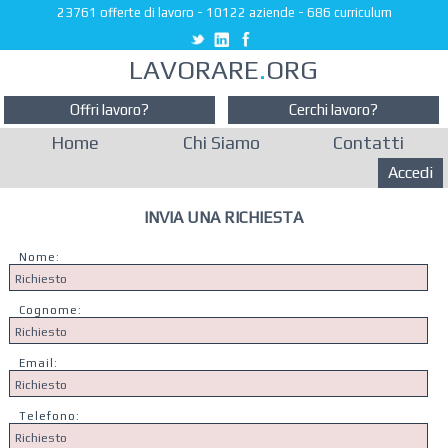
23761 offerte di lavoro
-
10122 aziende
-
686 curriculum
LAVORARE
.
ORG
Offri lavoro?
Cerchi lavoro?
Home
Chi Siamo
Contatti
Accedi
INVIA UNA RICHIESTA
Nome:
Cognome:
Email:
Telefono: