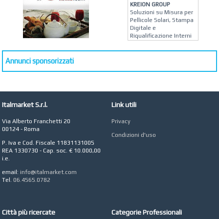
KREION GROUP
Soluzioni su Misura per
Pellicole Solari, Stampa
Digitale e
Riqualificazione Interni
MATERA ARREDI
Vendita Arredo per
Annunci sponsorizzati
Interni, Esterni e
Giardino a Roma
STUDIO MICCI
Antonella Micci,
Italmarket S.r.l.
Link utili
Commercialista e
Revisore dei Conti a
Roma
Via Alberto Franchetti 20
Privacy
00124 - Roma
Condizioni d'uso
AZIENDA AGRICOLA DI
P. Iva e Cod. Fiscale 11831131005
COLA
REA 1330730 - Cap. soc. € 10.000,00
Azienda Agricola a
i.e.
Roma
email:
info@italmarket.com
CONCEPT POINT
Tel.
06.4565.0782
Digital marketing e Web
Agency
Città più ricercate
Categorie Professionali