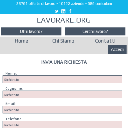
23761 offerte di lavoro
-
10122 aziende
-
686 curriculum
LAVORARE
.
ORG
Offri lavoro?
Cerchi lavoro?
Home
Chi Siamo
Contatti
Accedi
INVIA UNA RICHIESTA
Nome:
Cognome:
Email:
Telefono: