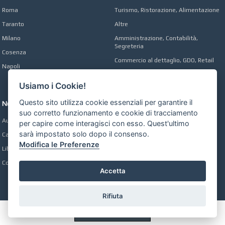
Roma
Turismo, Ristorazione, Alimentazione
Taranto
Altre
Milano
Amministrazione, Contabilità,
Segreteria
Cosenza
Commercio al dettaglio, GDO, Retail
Napoli
Operai, Produzione, Qualità
Usiamo i Cookie!
Questo sito utilizza cookie essenziali per garantire il
Network
suo corretto funzionamento e cookie di tracciamento
Automobili Online
per capire come interagisci con esso. Quest'ultimo
sarà impostato solo dopo il consenso.
Case Online
Modifica le Preferenze
Libri Online
Compravendita
Accetta
Rifiuta
Preferenze GDPR Cookie