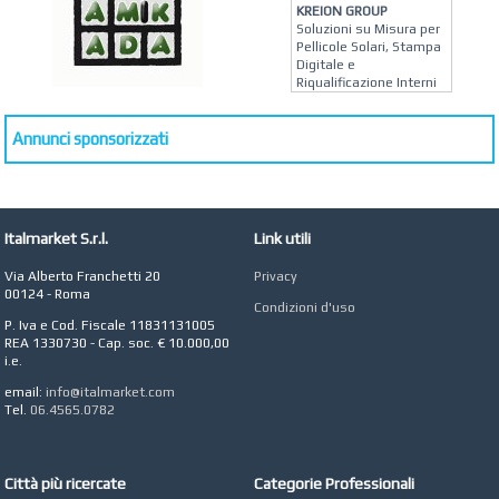
KREION GROUP
Soluzioni su Misura per
Pellicole Solari, Stampa
Digitale e
Riqualificazione Interni
MATERA ARREDI
Vendita Arredo per
Annunci sponsorizzati
Interni, Esterni e
Giardino a Roma
STUDIO MICCI
Antonella Micci,
Italmarket S.r.l.
Link utili
Commercialista e
Revisore dei Conti a
Roma
Via Alberto Franchetti 20
Privacy
00124 - Roma
Condizioni d'uso
AZIENDA AGRICOLA DI
P. Iva e Cod. Fiscale 11831131005
COLA
REA 1330730 - Cap. soc. € 10.000,00
Azienda Agricola a
i.e.
Roma
email:
info@italmarket.com
CONCEPT POINT
Tel.
06.4565.0782
Digital marketing e Web
Agency
Città più ricercate
Categorie Professionali