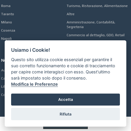
Roma
Turismo, Ristorazione, Alimentazione
Taranto
Altre
Milano
Amministrazione, Contabilità,
Segreteria
Cosenza
Commercio al dettaglio, GDO, Retail
Napoli
Operai, Produzione, Qualità
Usiamo i Cookie!
Questo sito utilizza cookie essenziali per garantire il
Network
suo corretto funzionamento e cookie di tracciamento
Automobili Online
per capire come interagisci con esso. Quest'ultimo
sarà impostato solo dopo il consenso.
Case Online
Modifica le Preferenze
Libri Online
Compravendita
Accetta
Rifiuta
Preferenze GDPR Cookie