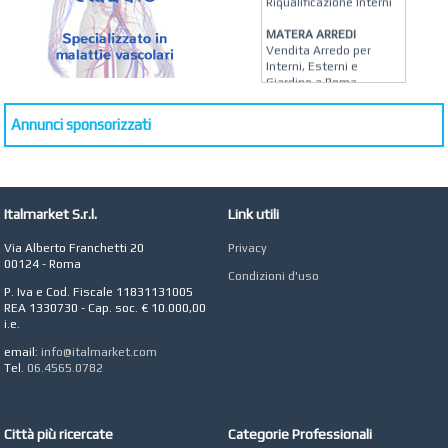
Riqualificazione Interni
MATERA ARREDI
Vendita Arredo per
Interni, Esterni e
Giardino a Roma
STUDIO MICCI
Annunci sponsorizzati
Antonella Micci,
Commercialista e
Revisore dei Conti a
Roma
AZIENDA AGRICOLA DI
Italmarket S.r.l.
Link utili
COLA
Azienda Agricola a
Via Alberto Franchetti 20
Privacy
Roma
00124 - Roma
Condizioni d'uso
CONCEPT POINT
P. Iva e Cod. Fiscale 11831131005
Digital marketing e Web
REA 1330730 - Cap. soc. € 10.000,00
Agency
i.e.
email:
info@italmarket.com
Tel.
06.4565.0782
Città più ricercate
Categorie Professionali