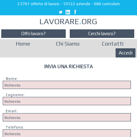
23761 offerte di lavoro
-
10122 aziende
-
686 curriculum
LAVORARE
.
ORG
Offri lavoro?
Cerchi lavoro?
Home
Chi Siamo
Contatti
Accedi
INVIA UNA RICHIESTA
Nome:
Cognome:
Email:
Telefono: