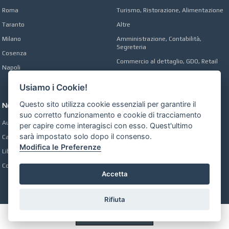
Roma
Turismo, Ristorazione, Alimentazione
Taranto
Altre
Milano
Amministrazione, Contabilità,
Segreteria
Cosenza
Commercio al dettaglio, GDO, Retail
Napoli
Operai, Produzione, Qualità
Usiamo i Cookie!
Questo sito utilizza cookie essenziali per garantire il
Network
suo corretto funzionamento e cookie di tracciamento
Automobili Online
per capire come interagisci con esso. Quest'ultimo
sarà impostato solo dopo il consenso.
Case Online
Modifica le Preferenze
Libri Online
Compravendita
Accetta
Rifiuta
Preferenze GDPR Cookie