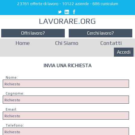
23761 offerte di lavoro
-
10122 aziende
-
686 curriculum
LAVORARE
.
ORG
Offri lavoro?
Cerchi lavoro?
Home
Chi Siamo
Contatti
Accedi
INVIA UNA RICHIESTA
Nome:
Cognome:
Email:
Telefono: