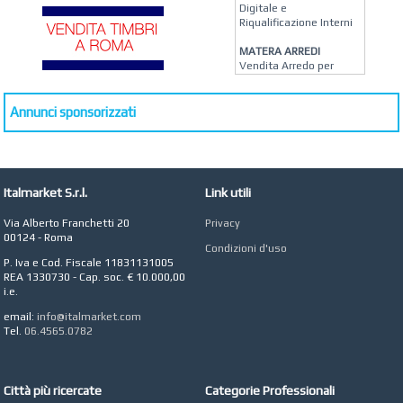
Digitale e
Riqualificazione Interni
MATERA ARREDI
Vendita Arredo per
Interni, Esterni e
Giardino a Roma
Annunci sponsorizzati
STUDIO MICCI
Antonella Micci,
Commercialista e
Revisore dei Conti a
Roma
Italmarket S.r.l.
Link utili
AZIENDA AGRICOLA DI
COLA
Via Alberto Franchetti 20
Privacy
Azienda Agricola a
00124 - Roma
Condizioni d'uso
Roma
P. Iva e Cod. Fiscale 11831131005
REA 1330730 - Cap. soc. € 10.000,00
CONCEPT POINT
i.e.
Digital marketing e Web
Agency
email:
info@italmarket.com
Tel.
06.4565.0782
Città più ricercate
Categorie Professionali