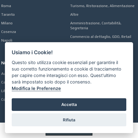
Roma
Turismo, Ristorazione, Alimentazione
Taranto
Altre
Milano
Amministrazione, Contabilità,
Segreteria
Cosenza
Commercio al dettaglio, GDO, Retail
Napoli
Operai, Produzione, Qualità
Usiamo i Cookie!
Questo sito utilizza cookie essenziali per garantire il
Network
suo corretto funzionamento e cookie di tracciamento
Automobili Online
per capire come interagisci con esso. Quest'ultimo
sarà impostato solo dopo il consenso.
Case Online
Modifica le Preferenze
Libri Online
Compravendita
Accetta
Rifiuta
Preferenze GDPR Cookie