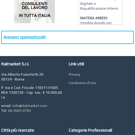
Digitale e
Riqualificazione Interni
MATERA ARREDI
Vendita Arredo per
Interni, Esterni e
Giardino a Roma
Annunci sponsorizzati
STUDIO MICCI
Antonella Micci,
Commercialista e
Revisore dei Conti a
Roma
Italmarket S.r.l.
Link utili
AZIENDA AGRICOLA DI
Via Alberto Franchetti 20
Privacy
COLA
00124 - Roma
Azienda Agricola a
Condizioni d'uso
Roma
P. Iva e Cod. Fiscale 11831131005
REA 1330730 - Cap. soc. € 10.000,00
CONCEPT POINT
i.e.
Digital marketing e Web
Agency
email:
info@italmarket.com
Tel.
06.4565.0782
Città più ricercate
Categorie Professionali